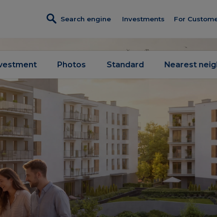
Search engine
Investments
For Custom
Investments in sales
Credit
Turnkey fi
Metro Life
nvestment
Photos
Standard
Nearest nei
Referral p
Osiedle Kameralne
Discount c
Rytm Mokotowa
Customer 
Modern City
Constructi
Completed investments
Client Pan
Service premises