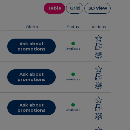
Table
Grid
3D view
Oferta
Status
Actions
Ask about
promotions
available
Ask about
promotions
available
Ask about
promotions
available