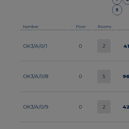
5
Number
Floor
Rooms
2
OK3/A/0/1
0
4
5
OK3/A/0/8
0
9
2
OK3/A/0/9
0
4