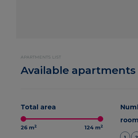
APARTMENTS LIST
Available apartments
Total area
Numb
room
2
2
26
m
124
m
1
2