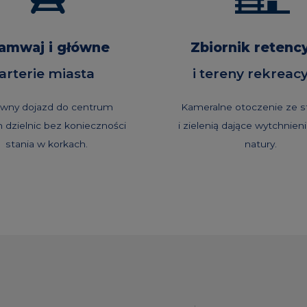
amwaj i główne
Zbiornik retenc
arterie miasta
i tereny rekreac
awny dojazd do centrum
Kameralne otoczenie ze
h dzielnic bez konieczności
i zielenią dające wytchnieni
stania w korkach.
natury.