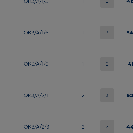
2
OK3/A/1/5
1
4
3
OK3/A/1/6
1
5
2
OK3/A/1/9
1
4
3
OK3/A/2/1
2
6
2
OK3/A/2/3
2
4