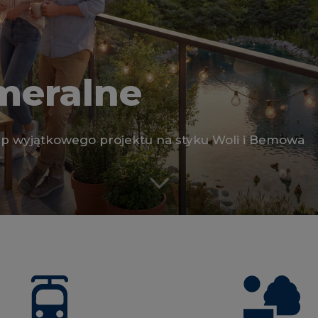
meralne
p wyjątkowego projektu na styku Woli i Bemowa