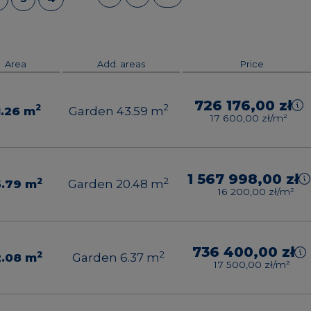
Area
Add. areas
Price
726 176,00 zł
2
2
1.26
m
Garden 43.59
m
17 600,00 zł/m²
1 567 998,00 zł
2
2
6.79
m
Garden 20.48
m
16 200,00 zł/m²
736 400,00 zł
2
2
2.08
m
Garden 6.37
m
17 500,00 zł/m²