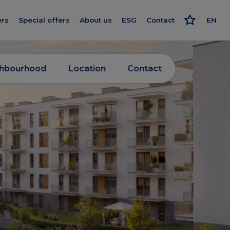
ers
Special offers
About us
ESG
Contact
EN
Get to know us
Responsible approach
PL
nishing
Our standard
Strategy and reports
RU
ghbourhood
Location
Contact
rogram
We give more
Politics
ard
Smart House by Keemple
Advocate
Purchase of land
on log
Group companies
el
For Investors
Career