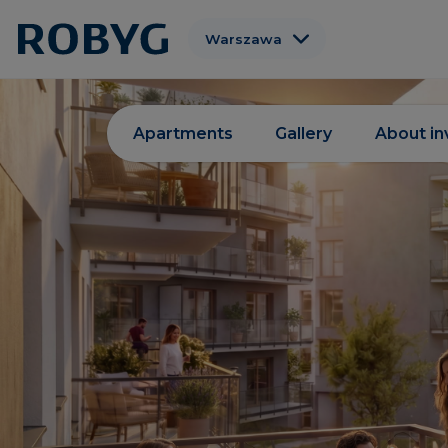
Warszawa
Gdańsk
Wrocław
Apartments
Gallery
About i
Poznań
Gdynia
Łódź