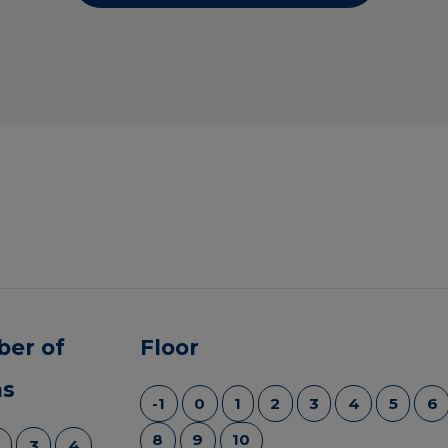
er of
Floor
s
-1
0
1
2
3
4
5
6
8
9
10
3
4