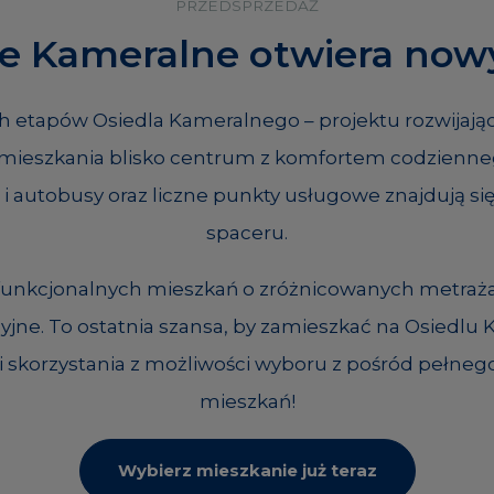
PRZEDSPRZEDAŻ
le Kameralne otwiera nowy
h etapów Osiedla Kameralnego – projektu rozwijając
ę mieszkania blisko centrum z komfortem codzienne
e i autobusy oraz liczne punkty usługowe znajdują s
spaceru.
 funkcjonalnych mieszkań o zróżnicowanych metraż
cyjne. To ostatnia szansa, by zamieszkać na Osiedl
i skorzystania z możliwości wyboru z pośród pełnego
mieszkań!
Wybierz mieszkanie już teraz