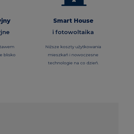
yjny
Smart House
yjne
i fotowoltaika
 stawem
Niższe koszty użytkowania
e blisko
mieszkań i nowoczesne
technologie na co dzień.