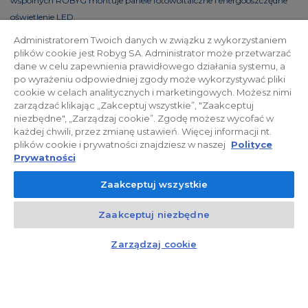
wspólnych ROBYG montuje panele fotowoltaiczne i energooszczędne
oświetlenie LED.
Administratorem Twoich danych w związku z wykorzystaniem
plików cookie jest Robyg SA. Administrator może przetwarzać
dane w celu zapewnienia prawidłowego działania systemu, a
Polityka prywatności
Relacje inwestorskie
po wyrażeniu odpowiedniej zgody może wykorzystywać pliki
cookie w celach analitycznych i marketingowych. Możesz nimi
zarządzać klikając „Zakceptuj wszystkie”, "Zaakceptuj
Facebook
niezbędne", „Zarządzaj cookie”. Zgodę możesz wycofać w
każdej chwili, przez zmianę ustawień. Więcej informacji nt.
plików cookie i prywatności znajdziesz w naszej
Polityce
© 2026 ROBYG. Wszystkie prawa zastrzeżone. Powyższa oferta i
Prywatności
przedstawione materiały graficzne mają charakter jedynie
Zaakceptuj wszystkie
informacyjny, nie mogą być traktowane jako ostateczne projekty
realizacyjne, nie stanowią również oferty handlowej w rozumieniu art.
Zaakceptuj niezbędne
66 §1 Kodeksu Cywilnego oraz innych właściwych przepisów prawnych.
Kontakt
Czat z doradcą
Zarządzaj cookie