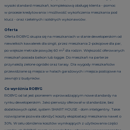
wysoki standard mieszkań, kompleksową obsługę klienta - pomoc
w procesie kredytowania i możliwość wykończenia mieszkania pod
klucz - oraz rzetelnych i solidnych wykonawców.
Oferta
Oferta ROBYG skupia się na mieszkaniach w stanie deweloperskim od
niewielkich kawalerek dla singli, przez mieszkania 2-pokojowe dla par,
2
po większe metraże powyżej 60 m
dla rodzin. Większość oferowanych
mieszkań posiada balkon lub loggie. Do mieszkań na parterze
przynależą zielone ogródki oraz tarasy. Dla wygody mieszkańców
przewidziane są miejsca w halach garażowych i miejsca postojowe na
zewnątrz budynków.
Co wyróżnia ROBYG
ROBYG od lat jest pionierem wprowadzającym nowe standardy na
rynku deweloperskim. Jako pierwszy oferował w standardzie, bez
dodatkowych opłat, system SMART HOUSE - dom inteligentny. Takie
rozwiązanie pozwala obniżyć koszty eksploatacji mieszkania nawet o
30%. W celu obniżenia kosztów wynikających z użytkowania części