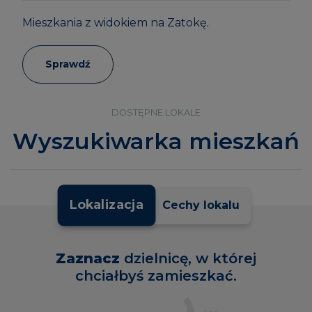
2
Teraz 1500 zł/m
Mieszkania przy lesie.
Mieszkania z widokiem na Zatokę.
taniej!
Sprawdź
Sprawdź
Sprawdź
DOSTĘPNE LOKALE
Wyszukiwarka mieszkań
Lokalizacja
Cechy lokalu
Zaznacz
dzielnicę, w której
chciałbyś zamieszkać.