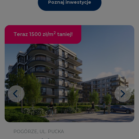
Poznaj inwestycje
2
Teraz 1500 zł/m
taniej!
POGÓRZE, UL. PUCKA