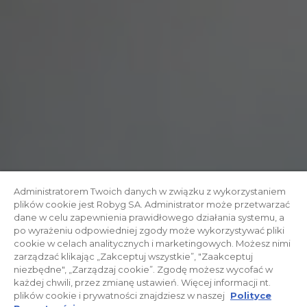
Administratorem Twoich danych w związku z wykorzystaniem
plików cookie jest Robyg SA. Administrator może przetwarzać
dane w celu zapewnienia prawidłowego działania systemu, a
po wyrażeniu odpowiedniej zgody może wykorzystywać pliki
cookie w celach analitycznych i marketingowych. Możesz nimi
zarządzać klikając „Zakceptuj wszystkie”, "Zaakceptuj
niezbędne", „Zarządzaj cookie”. Zgodę możesz wycofać w
każdej chwili, przez zmianę ustawień. Więcej informacji nt.
plików cookie i prywatności znajdziesz w naszej
Polityce