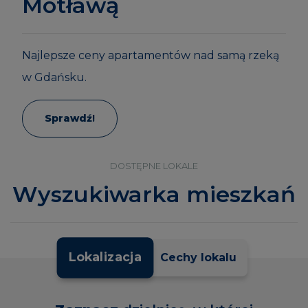
Zaspie!
Motławą
Ceny mówią same za siebie.
Sprawdź
!
Wybierz swoje mieszkanie w topowej lokalizacji
Najlepsze ceny apartamentów nad samą rzeką
Gdańska, zanim zrobią to inni.
w Gdańsku.
Sprawdź
Sprawdź
!
!
DOSTĘPNE LOKALE
Wyszukiwarka mieszkań
Lokalizacja
Cechy lokalu