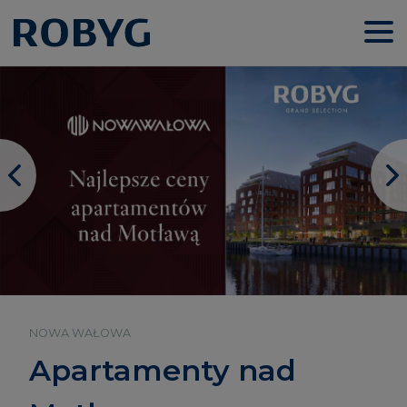
PAS STARTOWY
NOWA WAŁOWA
Najlepsze ceny apartamentów nad Motławą!
Nowe osiedle na
Apartamenty nad