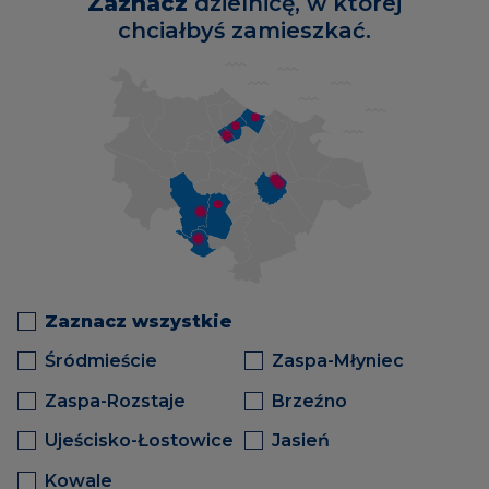
Zaznacz
dzielnicę, w której
chciałbyś zamieszkać.
Zaznacz wszystkie
Śródmieście
Zaspa-Młyniec
Zaspa-Rozstaje
Brzeźno
Ujeścisko-Łostowice
Jasień
Kowale