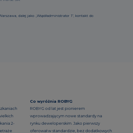
arszawa, dalej jako „Współadministrator 1”, kontakt do
Co wyróżnia ROBYG
szkaniach
ROBYG od lat jest pionierem
ielkich
wprowadzającym nowe standardy na
kania 2-
rynku deweloperskim. Jako pierwszy
etraże
oferował w standardzie, bez dodatkowych