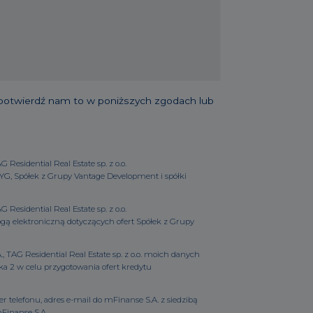
 potwierdź nam to w poniższych zgodach lub
esidential Real Estate sp. z o.o.
YG, Spółek z Grupy Vantage Development i spółki
esidential Real Estate sp. z o.o.
ą elektroniczną dotyczących ofert Spółek z Grupy
TAG Residential Real Estate sp. z o.o. moich danych
ka 2 w celu przygotowania ofert kredytu
 telefonu, adres e-mail do mFinanse S.A. z siedzibą
mFinanse S.A.