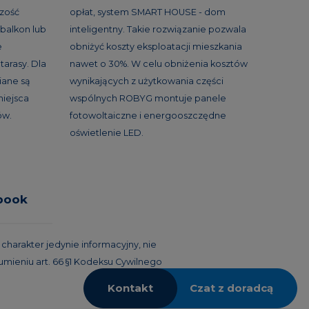
szość
opłat, system SMART HOUSE - dom
balkon lub
inteligentny. Takie rozwiązanie pozwala
e
obniżyć koszty eksploatacji mieszkania
tarasy. Dla
nawet o 30%. W celu obniżenia kosztów
ane są
wynikających z użytkowania części
miejsca
wspólnych ROBYG montuje panele
ów.
fotowoltaiczne i energooszczędne
oświetlenie LED.
book
harakter jedynie informacyjny, nie
umieniu art. 66 §1 Kodeksu Cywilnego
Kontakt
Czat z doradcą