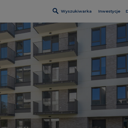
Wyszukiwarka
Inwestycje
D
Wszystkie i
Metro Life
Osiedle Kam
Rytm Mokot
Modern City
Inwestycje 
Lokale usłu