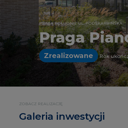
PRAGA POŁUDNIE UL. PODSKARBIŃSKA
Praga Pian
Zrealizowane
Rok ukończ
ZOBACZ REALIZACJĘ
Galeria inwestycji