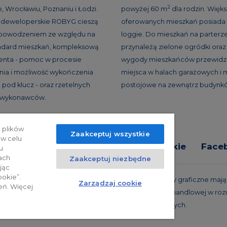
2
, Wrocławiu, Poznaniu i Łodzi.
powyżej 60 m
dla rodzin. Więk
e deweloperskie ROBYG cieszą
oferowanych mieszkań posiada 
 powodzeniem ze względu na
loggie. Do mieszkań na parterz
andard mieszkań, kompleksową
przynależą zielone ogródki oraz 
ienta - pomoc w procesie
wygody mieszkańców przewidzi
ia i możliwość wykończenia
miejsca w halach garażowych i 
 pod klucz - oraz rzetelnych
postojowe na zewnątrz budynk
h wykonawców.
 plików
Zaakceptuj wszystkie
 w celu
tyka prywatności
Relacje inwestorskie
Face
u
ach
Zaakceptuj niezbędne
jąc
ookie”.
trzeżone. Powyższa oferta i przedstawione materiały graficzne mają c
Zarządzaj cookie
eń. Więcej
 projekty realizacyjne, nie stanowią również oferty handlowej w roz
oraz innych właściwych przepisów prawnych.