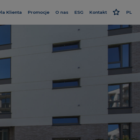
la Klienta
Promocje
O nas
ESG
Kontakt
PL
nwestycje
Kredyt
Poznaj nas
Odpowiedzialne podejści
EN
Wykończenie pod klucz
Nasz standard
Strategia i raport
RU
Program poleceń
Dajemy więcej
Polityki
eralne
Karta rabatowa
Smart House by Keemple
owa
Rzecznik Klienta
Zakup Gruntu
Dziennik budowy
Spółki Grupy
zrealizowane
Panel Klienta
Dla inwestora
gowe
Kariera