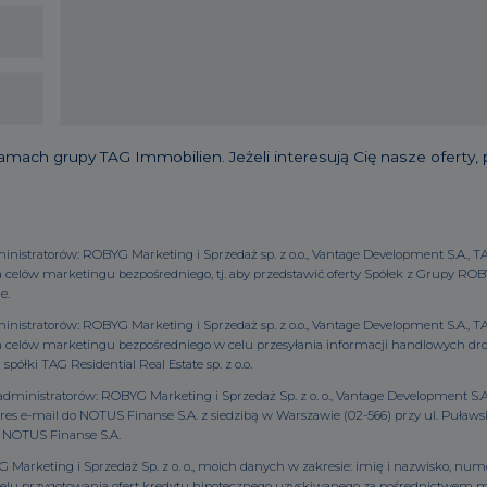
ch grupy TAG Immobilien. Jeżeli interesują Cię nasze oferty,
tratorów: ROBYG Marketing i Sprzedaż sp. z o.o., Vantage Development S.A., TAG R
elów marketingu bezpośredniego, tj. aby przedstawić oferty Spółek z Grupy ROB
e.
tratorów: ROBYG Marketing i Sprzedaż sp. z o.o., Vantage Development S.A., TAG R
elów marketingu bezpośredniego w celu przesyłania informacji handlowych drog
ółki TAG Residential Real Estate sp. z o.o.
inistratorów: ROBYG Marketing i Sprzedaż Sp. z o. o., Vantage Development S.A., 
dres e-mail do NOTUS Finanse S.A. z siedzibą w Warszawie (02-566) przy ul. Puławs
 NOTUS Finanse S.A.
rketing i Sprzedaż Sp. z o. o., moich danych w zakresie: imię i nazwisko, numer
 w celu przygotowania ofert kredytu hipotecznego uzyskiwanego za pośrednictwem 