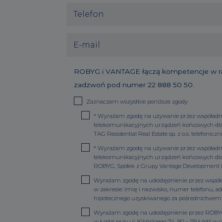
ROBYG i VANTAGE łączą kompetencje w rama
zadzwoń pod numer
22 888 50 50
.
Zaznaczam wszystkie poniższe zgody
*
Wyrażam zgodę na używanie przez współadminis
telekomunikacyjnych urządzeń końcowych dla c
TAG Residential Real Estate sp. z o.o. telefoniczni
*
Wyrażam zgodę na używanie przez współadminis
telekomunikacyjnych urządzeń końcowych dla c
ROBYG, Spółek z Grupy Vantage Development i sp
Wyrażam zgodę na udostępnienie przez współadm
w zakresie: imię i nazwisko, numer telefonu, a
hipotecznego uzyskiwanego za pośrednictwem
Wyrażam zgodę na udostępnienie przez ROBYG Ma
w Łodzi przy ul. Kilińskiego 74, 90 – 119 Łódź