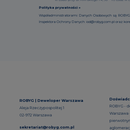
Polityka prywatności »
Współadministratorami Danych Osobowych są ROBYG Marke
Inspektora Ochrony Danych: iod@robyg.com.pl oraz kore
Doświadc
ROBYG |
Deweloper Warszawa
ROBYG - d
Aleja Rzeczypospolitej 1
Warszawa -
02-972 Warszawa
pierwotnym
sekretariat@robyg.com.pl
aglomeracj