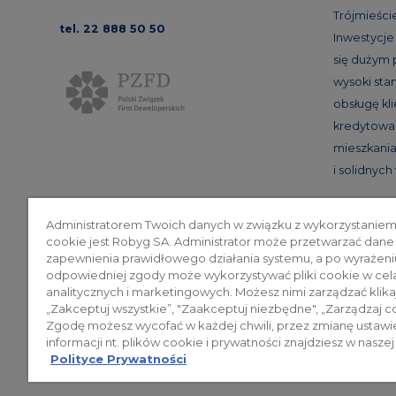
Trójmieście
tel. 22 888 50 50
Inwestycj
się dużym
wysoki st
obsługę kl
kredytowan
mieszkania
i solidnyc
Administratorem Twoich danych w związku z wykorzystaniem
cookie jest Robyg SA. Administrator może przetwarzać dane
Poli
zapewnienia prawidłowego działania systemu, a po wyrażeni
odpowiedniej zgody może wykorzystywać pliki cookie w cel
analitycznych i marketingowych. Możesz nimi zarządzać klika
„Zakceptuj wszystkie”, "Zaakceptuj niezbędne", „Zarządzaj c
© 2026 ROBYG. Wszystkie prawa zas
Zgodę możesz wycofać w każdej chwili, przez zmianę ustawi
mogą być traktowane jako ostateczne
informacji nt. plików cookie i prywatności znajdziesz w naszej
Polityce Prywatności