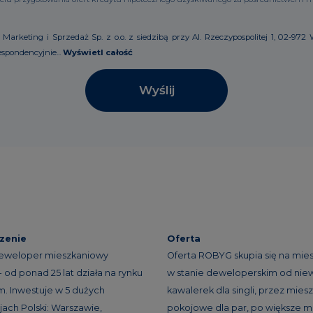
ting i Sprzedaż Sp. z o.o. z siedzibą przy Al. Rzeczypospolitej 1, 02-972 W
spondencyjnie...
Wyświetl całość
Wyślij
zenie
Oferta
eweloper mieszkaniowy
Oferta ROBYG skupia się na mie
 od ponad 25 lat działa na rynku
w stanie deweloperskim od niew
. Inwestuje w 5 dużych
kawalerek dla singli, przez miesz
ach Polski: Warszawie,
pokojowe dla par, po większe m