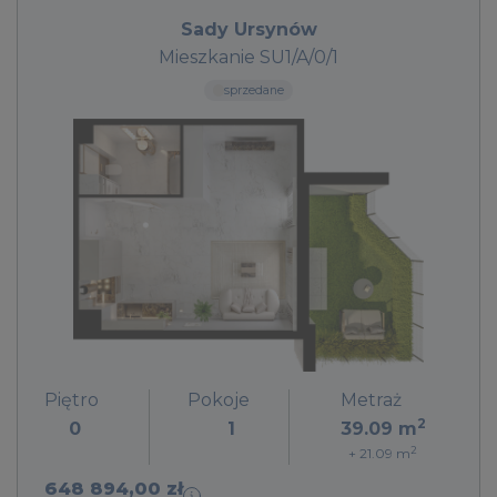
Sady Ursynów
Mieszkanie SU1/A/0/1
sprzedane
Piętro
Pokoje
Metraż
2
0
1
39.09
m
2
+ 21.09
m
648 894,00 zł