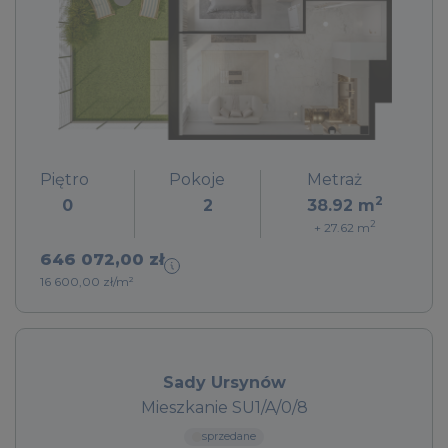
Piętro
Pokoje
Metraż
2
0
2
38.92
m
2
+ 27.62
m
646 072,00 zł
16 600,00 zł/m²
Sady Ursynów
Mieszkanie SU1/A/0/8
sprzedane