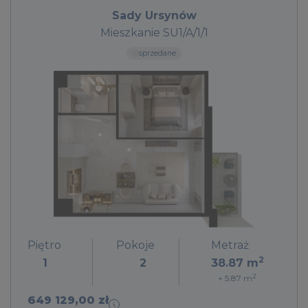
Sady Ursynów
Mieszkanie SU1/A/1/1
sprzedane
Piętro
Pokoje
Metraż
2
1
2
38.87
m
2
+ 5.87
m
649 129,00 zł