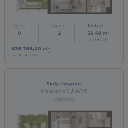
Piętro
Pokoje
Metraż
2
0
2
38.48
m
2
+ 26.82
m
638 768,00 zł
16 600,00 zł/m²
Sady Ursynów
Mieszkanie SU1/A/0/5
sprzedane