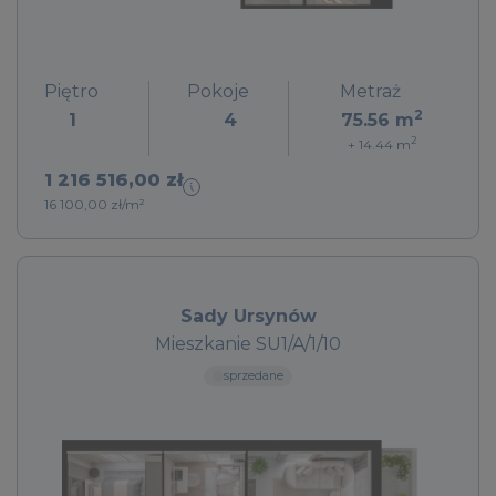
Piętro
Pokoje
Metraż
2
1
4
75.56
m
2
+ 14.44
m
1 216 516,00 zł
16 100,00 zł/m²
Sady Ursynów
Mieszkanie SU1/A/1/10
sprzedane