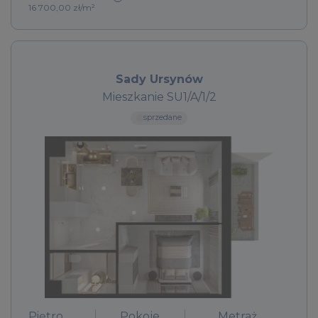
16 700,00 zł/m²
Sady Ursynów
Mieszkanie SU1/A/1/2
sprzedane
Piętro
Pokoje
Metraż