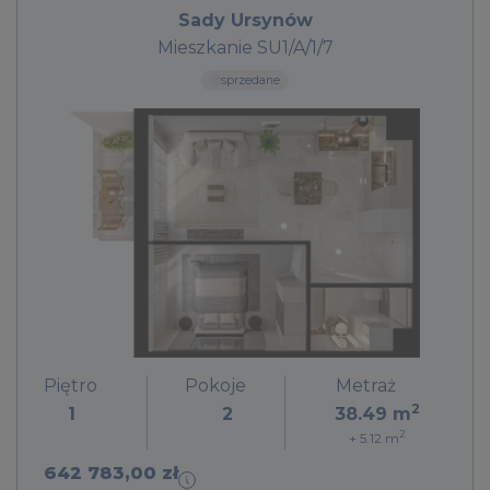
Sady Ursynów
Mieszkanie SU1/A/1/7
sprzedane
Piętro
Pokoje
Metraż
2
1
2
38.49
m
2
+ 5.12
m
642 783,00 zł