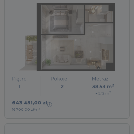
Piętro
Pokoje
Metraż
2
1
2
38.53
m
2
+ 5.12
m
643 451,00 zł
16 700,00 zł/m²