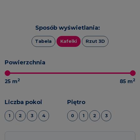
Sposób wyświetlania:
Tabela
Kafelki
Rzut 3D
Powierzchnia
2
2
25
m
85
m
Liczba pokoi
Piętro
1
2
3
4
0
1
2
3