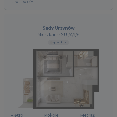
16 700,00 zł/m²
Sady Ursynów
Mieszkanie SU1/A/1/8
sprzedane
Piętro
Pokoje
Metraż