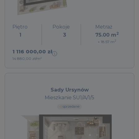
Piętro
Pokoje
Metraż
2
1
3
75.00
m
2
+ 18.57
m
1 116 000,00 zł
14 880,00 zł/m²
Sady Ursynów
Mieszkanie SU1/A/1/5
sprzedane