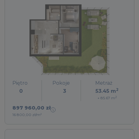
Piętro
Pokoje
Metraż
2
0
3
53.45
m
2
+ 85.67
m
897 960,00 zł
16 800,00 zł/m²