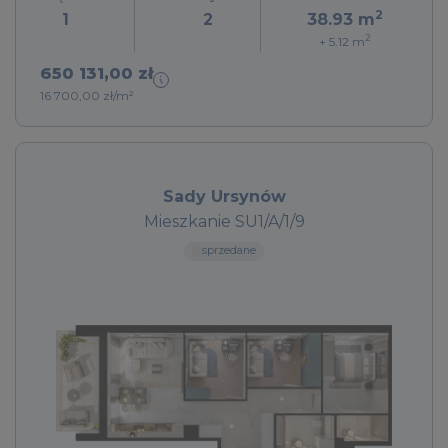
2
1
2
38.93
m
2
+ 5.12
m
650 131,00 zł
16 700,00 zł/m²
Sady Ursynów
Mieszkanie SU1/A/1/9
sprzedane