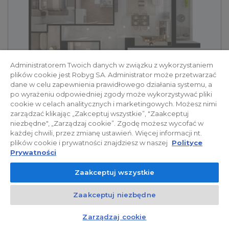
Administratorem Twoich danych w związku z wykorzystaniem
plików cookie jest Robyg SA. Administrator może przetwarzać
dane w celu zapewnienia prawidłowego działania systemu, a
Piętro
Pokoje
Metraż
po wyrażeniu odpowiedniej zgody może wykorzystywać pliki
2
1
3
60.21
m
cookie w celach analitycznych i marketingowych. Możesz nimi
2
+ 10.24
m
zarządzać klikając „Zakceptuj wszystkie”, "Zaakceptuj
niezbędne", „Zarządzaj cookie”. Zgodę możesz wycofać w
975 402,00 zł
każdej chwili, przez zmianę ustawień. Więcej informacji nt.
16 200,00 zł/m²
plików cookie i prywatności znajdziesz w naszej
Polityce
Prywatności
Zaakceptuj wszystkie
Sady Ursynów
Zaakceptuj niezbędne
Mieszkanie SU1/A/2/1
Kontakt
Czat z doradcą
Zarządzaj cookie
sprzedane