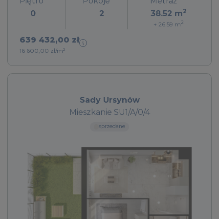
Piętro
Pokoje
Metraż
2
0
2
38.52
m
2
+ 26.59
m
639 432,00 zł
16 600,00 zł/m²
Sady Ursynów
Mieszkanie SU1/A/0/4
sprzedane