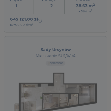
2
1
2
38.63
m
2
+ 5.94
m
645 121,00 zł
16 700,00 zł/m²
Sady Ursynów
Mieszkanie SU1/A/1/4
sprzedane