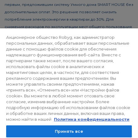
первым, предложившим систему Умного дома SMART HOUSE без
дополнительных оплат. Это решение позволяет снизить
потребление электроэнергии в квартирах до 30%. Для
снижения расходов по эксплуатации мест общего пользования
устанавливаются фотовольтаические панели и
Акционерное общество Robyg, как администратор
энергосберегающее освещение LED.
персональных данных, обрабатывает ваши персональные
данные с помощью файлов cookie для обеспечения
надлежащего функционирования веб-сайта. Вместе с
партнерами также может, после вашего согласия,
Политика конфиденциальности
использовать файлы cookie в аналитических и
маркетинговых целях, в частности, для соответствия
рекламного содержания вашим предпочтениям. Вы
Для инвесторов
Facebook
можете управлять своими предпочтениями, нажав
«принять все», «Отменить все» или «Настройки файов
cookie». Вы можете в любой момент отозвать свое
согласие, изменив выбранные настройки. Более
© 2026 ROBYG. Все права защищены. Вышеуказанное
подробную информацию об использовании файлов cookie
предложение и представленные графические материалы имеют
и обработке ваших личных данных, включая ваши права,
исключительно информационный характер и не могут считаться
можно найти в нашей
Политика конфиденциальности
окончательными проектами для реализации, а также не
Принять все
являются коммерческим предложением в понимании статьи 66