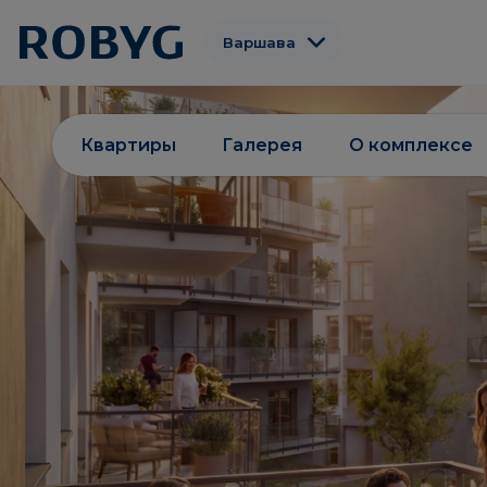
Варшава
Гданьск
Вроцлав
Квартиры
Галерея
О комплексе
Познань
Gdynia
Łódź