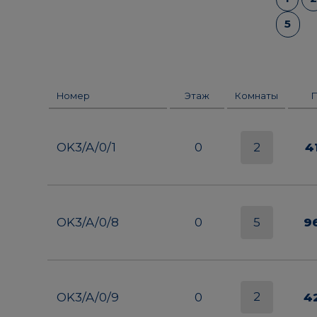
5
Номер
Этаж
Комнаты
2
OK3/A/0/1
0
4
5
OK3/A/0/8
0
9
2
OK3/A/0/9
0
4