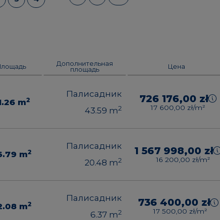
Дополнительная
Площадь
Цена
площадь
Палисадник
726 176,00 zł
2
1.26
m
17 600,00 zł/m²
2
43.59
m
Палисадник
1 567 998,00 zł
2
6.79
m
16 200,00 zł/m²
2
20.48
m
Палисадник
736 400,00 zł
2
2.08
m
17 500,00 zł/m²
2
6.37
m