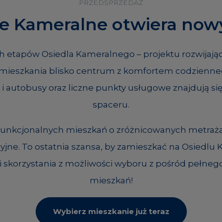
PRZEDSPRZEDAŻ
le Kameralne otwiera nowy
h etapów Osiedla Kameralnego – projektu rozwijając
ę mieszkania blisko centrum z komfortem codzienne
e i autobusy oraz liczne punkty usługowe znajdują s
spaceru.
 funkcjonalnych mieszkań o zróżnicowanych metraż
cyjne. To ostatnia szansa, by zamieszkać na Osiedl
i skorzystania z możliwości wyboru z pośród pełnego
mieszkań!
Wybierz mieszkanie już teraz