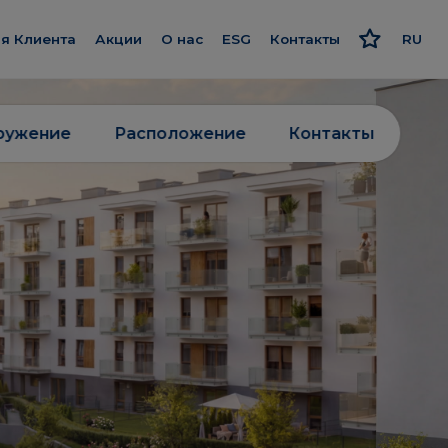
я Клиента
Акции
О нас
ESG
Контакты
RU
потека
Познакомьтесь с нами
Ответственный подход
PL
ykończenie pod klucz
Наш стандарт
Стратегия и отчеты
EN
ружение
Расположение
Контакты
рограмма рекомендаций
Мы даём больше
Политика
ne»
исконтная карта
Smart House by Keemple
»
ащитник Клиентов
Купим участки
невник строительных
Компании группы
екты
абот
Для инвестора
ижимость
анель Клиента
Карьера