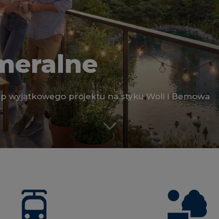
meralne
p wyjątkowego projektu na styku Woli i Bemowa