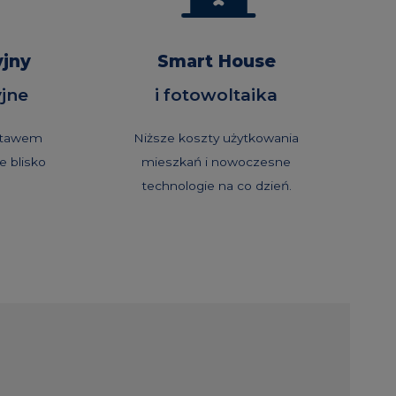
yjny
Smart House
yjne
i fotowoltaika
 stawem
Niższe koszty użytkowania
e blisko
mieszkań i nowoczesne
technologie na co dzień.