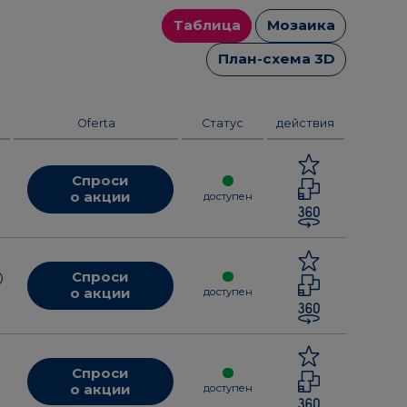
Таблица
Мозаика
План-схема 3D
Oferta
Cтатус
действия
Спроси
о акции
доступен
Спроси
о акции
доступен
Спроси
о акции
доступен