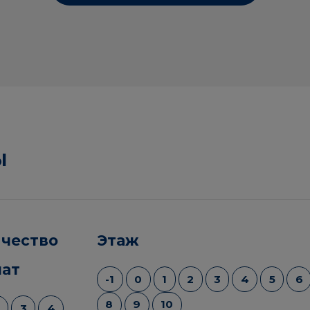
ы
чество
Этаж
ат
-1
0
1
2
3
4
5
6
8
9
10
3
4