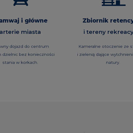
amwaj i główne
Zbiornik retenc
arterie miasta
i tereny rekreac
awny dojazd do centrum
Kameralne otoczenie ze
h dzielnic bez konieczności
i zielenią dające wytchnieni
stania w korkach.
natury.