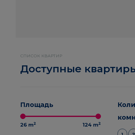
СПИСОК КВАРТИР
Доступные квартир
Площадь
Коли
комн
2
2
26
m
124
m
1
2