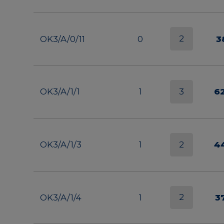
2
OK3/A/0/11
0
3
3
OK3/A/1/1
1
6
2
OK3/A/1/3
1
4
2
OK3/A/1/4
1
3