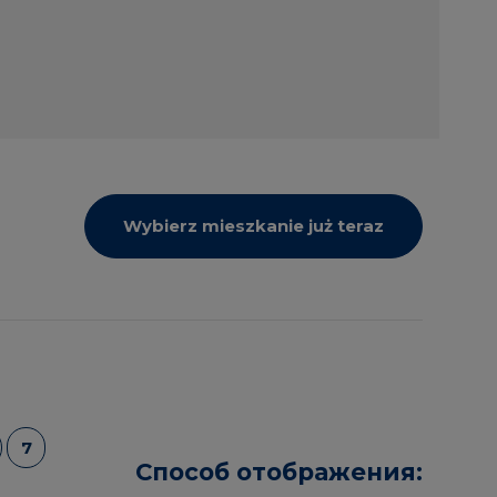
Wybierz mieszkanie już teraz
7
Способ отображения: