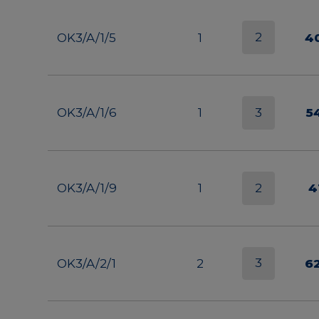
2
OK3/A/1/5
1
4
3
OK3/A/1/6
1
5
2
OK3/A/1/9
1
4
3
OK3/A/2/1
2
6