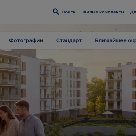
Поиск
Жилые комплексы
Дл
Жилые комплексы
И
W
Metro Life
Фотографии
Стандарт
Ближайшее ок
П
ЖK «Osiedle Kameral
Д
ЖK «Rytm Mokotowa
З
ЖK «Modern City»
Д
Реализованные объ
р
Коммерческая недв
П