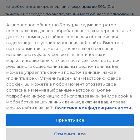
потребление электроэнергии в квартирах до 30%. Для
снижения расходов по эксплуатации мест общего пользования
устанавливаются фотовольтаические панели и
Акционерное общество Robyg, как администратор
энергосберегающее освещение LED.
персональных данных, обрабатывает ваши персональные
данные с помощью файлов cookie для обеспечения
надлежащего функционирования веб-сайта. Вместе с
партнерами также может, после вашего согласия,
Политика конфиденциальности
использовать файлы cookie в аналитических и
маркетинговых целях, в частности, для соответствия
рекламного содержания вашим предпочтениям. Вы
Для инвесторов
Facebook
можете управлять своими предпочтениями, нажав
«принять все», «Отменить все» или «Настройки файов
cookie». Вы можете в любой момент отозвать свое
согласие, изменив выбранные настройки. Более
© 2026 ROBYG. Все права защищены. Вышеуказанное
подробную информацию об использовании файлов cookie
предложение и представленные графические материалы имеют
и обработке ваших личных данных, включая ваши права,
исключительно информационный характер и не могут считаться
можно найти в нашей
Политика конфиденциальности
окончательными проектами для реализации, а также не
Принять все
являются коммерческим предложением в понимании статьи 66
§1 Гражданского кодекса Польши и других соответствующих
Отменить все
юридических норм.