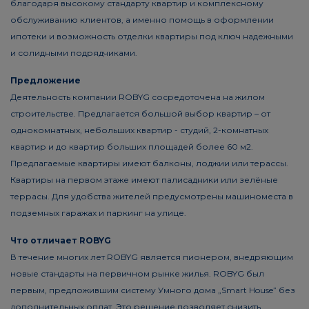
благодаря высокому стандарту квартир и комплексному
обслуживанию клиентов, а именно помощь в оформлении
ипотеки и возможность отделки квартиры под ключ надежными
и солидными подрядчиками.
Предложение
Деятельность компании ROBYG сосредоточена на жилом
строительстве. Предлагается большой выбор квартир – от
однокомнатных, небольших квартир - студий, 2-комнатных
квартир и до квартир больших площадей более 60 м2.
Предлагаемые квартиры имеют балконы, лоджии или терассы.
Квартиры на первом этаже имеют палисадники или зелёные
террасы. Для удобства жителей предусмотрены машиноместа в
подземных гаражах и паркинг на улице.
Что отличает ROBYG
В течение многих лет ROBYG является пионером, внедряющим
новые стандарты на первичном рынке жилья. ROBYG был
первым, предложившим систему Умного дома „Smart House” без
дополнительных оплат. Это решение позволяет снизить