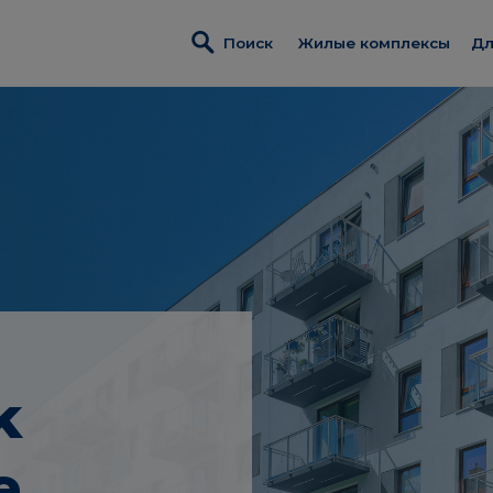
Поиск
Жилые комплексы
Дл
Жилые комплексы
И
W
Metro Life
П
ЖK «Osiedle Kameral
Д
ЖK «Rytm Mokotowa
З
ЖK «Modern City»
Д
Реализованные объ
р
Коммерческая недв
k
П
e