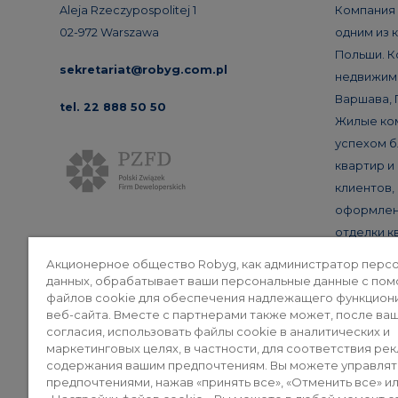
Aleja Rzeczypospolitej 1
Компания 
02-972 Warszawa
одним из 
Польши. К
sekretariat@robyg.com.pl
недвижимо
Варшава, 
tel. 22 888 50 50
Жилые ко
успехом б
квартир и
клиентов,
оформлен
отделки к
и солидны
Акционерное общество Robyg, как администратор перс
данных, обрабатывает ваши персональные данные с по
файлов cookie для обеспечения надлежащего функцион
веб-сайта. Вместе с партнерами также может, после ва
согласия, использовать файлы cookie в аналитических и
маркетинговых целях, в частности, для соответствия ре
Политик
содержания вашим предпочтениям. Вы можете управлят
предпочтениями, нажав «принять все», «Отменить все» и