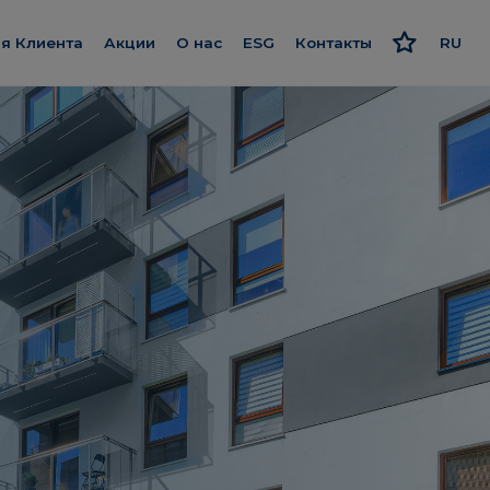
я Клиента
Акции
О нас
ESG
Контакты
RU
потека
Познакомьтесь с нами
Ответственный подход
PL
ykończenie pod klucz
Наш стандарт
Стратегия и отчеты
EN
рограмма рекомендаций
Мы даём больше
Политика
ne»
исконтная карта
Smart House by Keemple
»
ащитник Клиентов
Купим участки
невник строительных
Компании группы
екты
абот
Для инвестора
ижимость
анель Клиента
Карьера