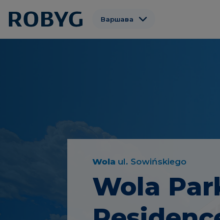
Варшава
Гданьск
Вроцлав
Познань
Gdynia
Łódź
Wola
ul. Sowińskiego
Wola Par
Residenc