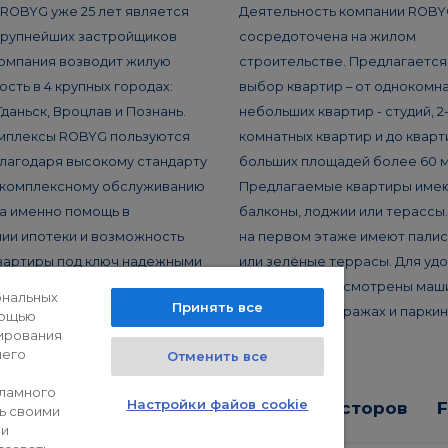
ROBYG уже 25 лет является
Деятельность компании ROBY
крупнейших застройщиков
сосредоточена на жилом
омпания возводит жилую
строительстве. Предлагаетс
сть в 4 крупных городах:
выбор квартир – от однокомна
Гданьск, Вроцлав и Познань.
небольших квартир - студий, 2
мплексы ROBYG пользуются
комнатных квартир и до кварт
лагодаря высокому стандарту
больших площадей более 60 м
 комплексному обслуживанию
Предлагаемые квартиры име
 а именно помощь в
балконы, лоджии или терассы
ии ипотеки и возможность
на первом этаже имеют пали
вартиры под ключ надежными
или зелёные террасы. Для уд
ми подрядчиками.
жителей предусмотрены маш
ональных
Принять все
в подземных гаражах и паркинг
мощью
ирования
шего
Отменить все
кламного
Настройки файов cookie
а конфиденциальности
Для инвесторов
ь своими
ли