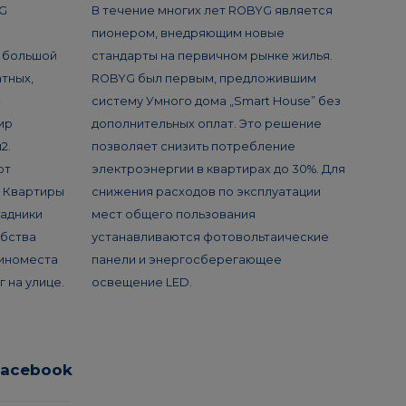
G
В течение многих лет ROBYG является
пионером, внедряющим новые
я большой
стандарты на первичном рынке жилья.
тных,
ROBYG был первым, предложившим
-
систему Умного дома „Smart House” без
ир
дополнительных оплат. Это решение
2.
позволяет снизить потребление
ют
электроэнергии в квартирах до 30%. Для
. Квартиры
снижения расходов по эксплуатации
садники
мест общего пользования
обства
устанавливаются фотовольтаические
иноместа
панели и энергосберегающее
 на улице.
освещение LED.
Facebook