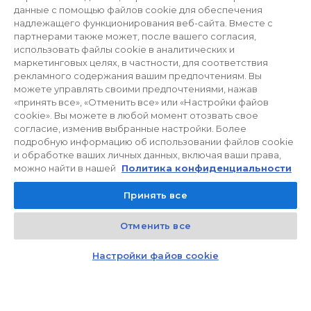
Познань. Жилые комплексы ROBYG пользуются успехом
данные с помощью файлов cookie для обеспечения
благодаря высокому стандарту квартир и комплексному
надлежащего функционирования веб-сайта. Вместе с
обслуживанию клиентов, а именно помощь в оформлении
партнерами также может, после вашего согласия,
использовать файлы cookie в аналитических и
ипотеки и возможность отделки квартиры под ключ надежными
маркетинговых целях, в частности, для соответствия
и солидными подрядчиками.
рекламного содержания вашим предпочтениям. Вы
можете управлять своими предпочтениями, нажав
Предложение
«принять все», «Отменить все» или «Настройки файов
Деятельность компании ROBYG сосредоточена на жилом
cookie». Вы можете в любой момент отозвать свое
согласие, изменив выбранные настройки. Более
строительстве. Предлагается большой выбор квартир – от
подробную информацию об использовании файлов cookie
однокомнатных, небольших квартир - студий, 2-комнатных
и обработке ваших личных данных, включая ваши права,
квартир и до квартир больших площадей более 60 м2.
можно найти в нашей
Политика конфиденциальности
Предлагаемые квартиры имеют балконы, лоджии или терассы.
Принять все
Квартиры на первом этаже имеют палисадники или зелёные
террасы. Для удобства жителей предусмотрены машиноместа в
Отменить все
подземных гаражах и паркинг на улице.
Kontakt
Czat z doradcą
Настройки файов cookie
Что отличает ROBYG
В течение многих лет ROBYG является пионером, внедряющим
новые стандарты на первичном рынке жилья. ROBYG был
первым, предложившим систему Умного дома „Smart House” без