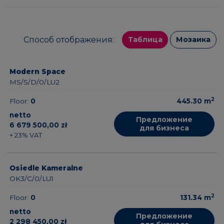
Способ отображения:
Таблица
Мозаика
Modern Space
MS/S/D/0/LU2
2
Floor:
0
445.30
m
netto
Предложение
6 679 500,00 zł
для бизнеса
+ 23% VAT
Osiedle Kameralne
OK3/C/0/LU1
2
Floor:
0
131.34
m
netto
Предложение
2 298 450,00 zł