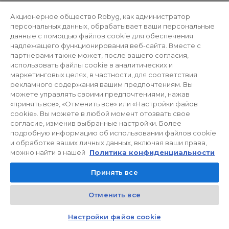
объекта, а какое покупатель должен
Акционерное общество Robyg, как администратор
предоставить самостоятельно.
персональных данных, обрабатывает ваши персональные
данные с помощью файлов cookie для обеспечения
надлежащего функционирования веб-сайта. Вместе с
партнерами также может, после вашего согласия,
использовать файлы cookie в аналитических и
маркетинговых целях, в частности, для соответствия
СВЯЖИТЕСЬ С НАМИ
рекламного содержания вашим предпочтениям. Вы
Контактная форма
можете управлять своими предпочтениями, нажав
«принять все», «Отменить все» или «Настройки файов
cookie». Вы можете в любой момент отозвать свое
согласие, изменив выбранные настройки. Более
подробную информацию об использовании файлов cookie
и обработке ваших личных данных, включая ваши права,
можно найти в нашей
Политика конфиденциальности
Принять все
Отменить все
Kontakt
Czat z doradcą
Настройки файов cookie