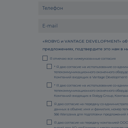
«ROBYG и VANTAGE DEVELOPMENT» объеди
предложениях, подтвердите это нам в ни
Я отмечаю все нижеуказанные согласия
*
Я даю согласие на использование со-админи
телекоммуникационного оконечного оборудов
Компаний входящих в Vantage Development G
*
Я даю согласие на использование со-админи
телекоммуникационного оконечного оборудо
Компаний входящих в Robyg Group, Компаний
Я даю согласие на передачу со-администрато
данных в объеме: имя и фамилия, номер теле
566 Warszawа для подготовки предложений п
Я даю согласие на передачу компанией ООО 
e-mail для АО «mFinanse» с местонахождением 