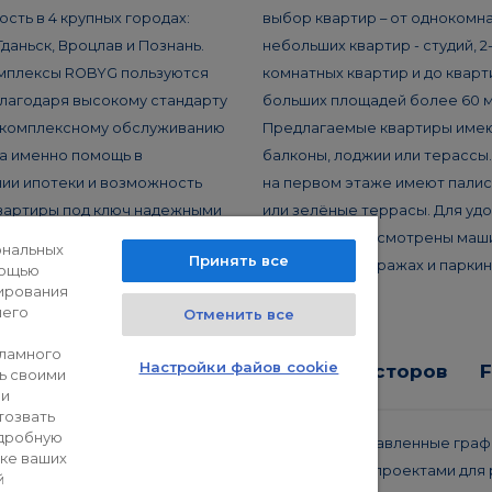
сть в 4 крупных городах:
выбор квартир – от однокомна
Гданьск, Вроцлав и Познань.
небольших квартир - студий, 2
мплексы ROBYG пользуются
комнатных квартир и до кварт
лагодаря высокому стандарту
больших площадей более 60 м
 комплексному обслуживанию
Предлагаемые квартиры име
 а именно помощь в
балконы, лоджии или терассы
ии ипотеки и возможность
на первом этаже имеют пали
вартиры под ключ надежными
или зелёные террасы. Для уд
ми подрядчиками.
жителей предусмотрены маш
ональных
Принять все
в подземных гаражах и паркинг
мощью
ирования
шего
Отменить все
кламного
Настройки файов cookie
а конфиденциальности
Для инвесторов
ь своими
ли
тозвать
одробную
 защищены. Вышеуказанное предложение и представленные гра
ке ваших
характер и не могут считаться окончательными проектами для р
й