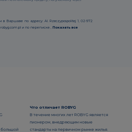
аршаве по адресу: Al. Rzeczypospolitej 1, 02-972
byg.com.pl и по переписке...
Показать все
Что отличает ROBYG
G
В течение многих лет ROBYG является
пионером, внедряющим новые
я большой
стандарты на первичном рынке жилья.