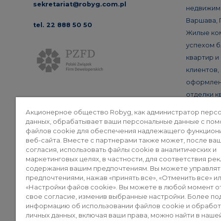
sekretariat@robyg.com.pl
недвижимо
Варшава, 
tel. 22 888 50 50
Жилые ко
успехом б
квартир и
клиентов,
оформлен
отделки к
и солидны
Акционерное общество Robyg, как администратор перс
данных, обрабатывает ваши персональные данные с по
файлов cookie для обеспечения надлежащего функцион
веб-сайта. Вместе с партнерами также может, после ва
согласия, использовать файлы cookie в аналитических и
маркетинговых целях, в частности, для соответствия ре
Политик
содержания вашим предпочтениям. Вы можете управлят
предпочтениями, нажав «принять все», «Отменить все» и
«Настройки файов cookie». Вы можете в любой момент о
свое согласие, изменив выбранные настройки. Более п
© 2026 ROBYG. Все права
информацию об использовании файлов cookie и обработ
исключительно информационный 
личных данных, включая ваши права, можно найти в наше