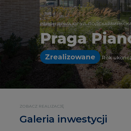
РАЙОН ПРАГА ЮГ УЛ. ПОДСКАРБИНЬСК
Praga Pian
Zrealizowane
Rok ukończ
ZOBACZ REALIZACJĘ
Galeria inwestycji