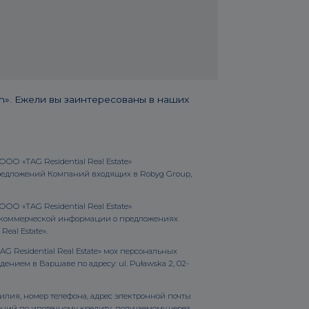
». Ежели вы заинтересованы в наших
ОО «TAG Residential Real Estate»
 предложений Компаний входящих в Robyg Group,
ОО «TAG Residential Real Estate»
де коммерческой информации о предложениях
eal Estate».
G Residential Real Estate» мох персональных
ением в Варшаве по адресу: ul. Puławska 2, 02-
илия, номер телефона, адрес электронной почты
ожений по ипотечному кредиту, получаемому через