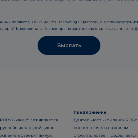
х являются: ООО «ROBYG Marketing i Sprzedaż», с местонахождением в В
ор № 1», координаты Инспектора по защите персональных данных: iod@ro
Выслать
Предложение
ROBYG уже 25 лет является
Деятельность компании ROBY
крупнейших застройщиков
сосредоточена на жилом
омпания возводит жилую
строительстве. Предлагаетс