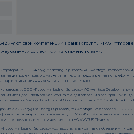
няют свои компетенции в рамках группы «TAG Immobilien
жеуказанных согласиях, и мы свяжемся с вами.
страторами: ООО «Robyg Marketing i Sprzedaż», АО «Vantage Development» и О
ания для целей прямого маркетинга, т. е. для представления по телефону
roup и компании ООО «TAG Residential Real Estate».
страторами: ООО «Robyg Marketing i Sprzedaż», АО «Vantage Development» и О
вания для целей прямого маркетинга, т. е. для отправки в электронном ви
 входящих в Vantage Development Group и компании ООО «TAG Residential R
рами: ООО «Robyg Marketing i Sprzedaż», АО «Vantage Development» и ООО «TA
фона, адрес электронной почты e-mail для АО «NOTUS Finanse», с местонахожд
о ипотечному кредиту, получаемому через АО «NOTUS Finanse».
«Robyg Marketing i Sprzedaż» мох персональных данных в объеме: имя и фам
в г. Лодзе по адресу: ul. Kilińskiego 74, 90 – 119 Łódź для подготовки предл