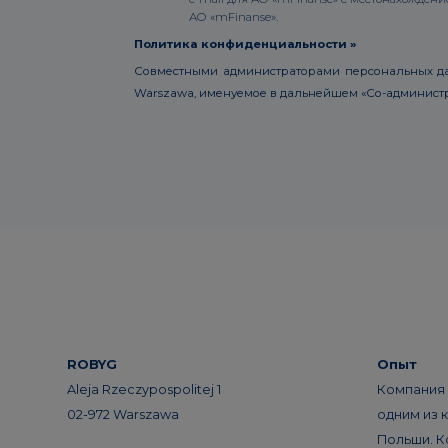
АО «mFinanse».
Политика конфиденциальности »
Совместными администраторами персональных данны
Warszawa, именуемое в дальнейшем «Со-администрат
ROBYG
Опыт
Aleja Rzeczypospolitej 1
Компания 
02-972 Warszawa
одним из 
Польши. К