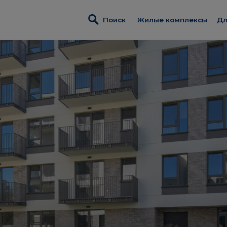
Поиск
Жилые комплексы
Дл
Жилые комплексы
И
W
Metro Life
П
ЖK «Osiedle Kameral
Д
ЖK «Rytm Mokotowa
З
ЖK «Modern City»
Д
Реализованные объ
р
Коммерческая недв
П