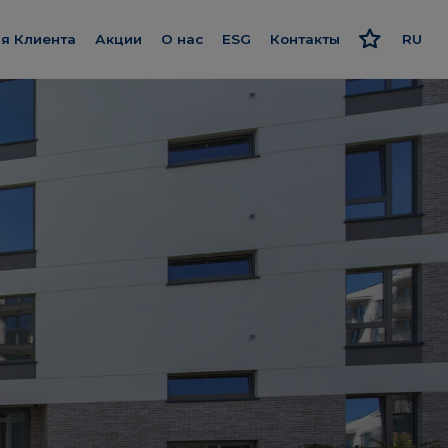
я Клиента
Акции
О нас
ESG
Контакты
RU
потека
Познакомьтесь с нами
Ответственный подход
PL
ykończenie pod klucz
Наш стандарт
Стратегия и отчеты
EN
рограмма рекомендаций
Мы даём больше
Политика
ne»
исконтная карта
Smart House by Keemple
»
ащитник Клиентов
Купим участки
невник строительных
Компании группы
екты
абот
Для инвестора
ижимость
анель Клиента
Карьера