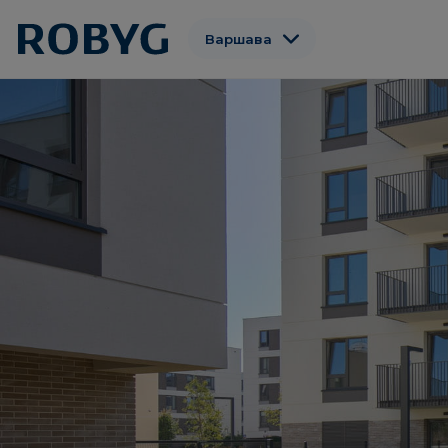
Варшава
Гданьск
Вроцлав
Познань
Gdynia
Łódź