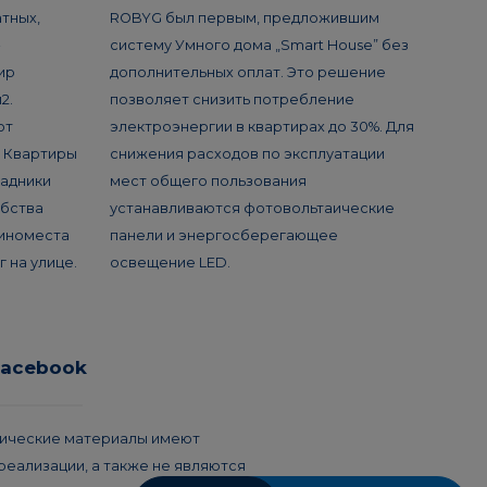
тных,
ROBYG был первым, предложившим
-
систему Умного дома „Smart House” без
ир
дополнительных оплат. Это решение
2.
позволяет снизить потребление
ют
электроэнергии в квартирах до 30%. Для
. Квартиры
снижения расходов по эксплуатации
садники
мест общего пользования
обства
устанавливаются фотовольтаические
иноместа
панели и энергосберегающее
 на улице.
освещение LED.
Facebook
фические материалы имеют
еализации, а также не являются