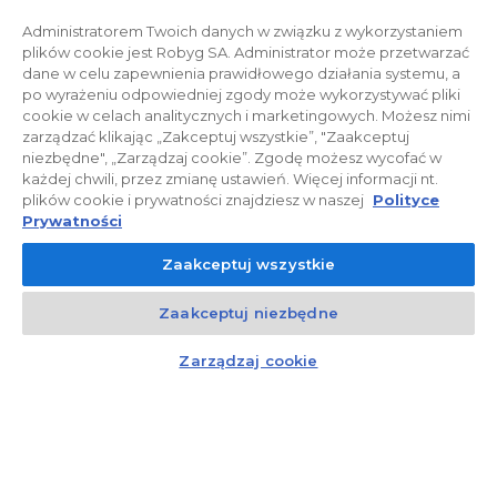
Administratorem Twoich danych w związku z wykorzystaniem
plików cookie jest Robyg SA. Administrator może przetwarzać
dane w celu zapewnienia prawidłowego działania systemu, a
Polityka prywatności
Relacje inwestorskie
po wyrażeniu odpowiedniej zgody może wykorzystywać pliki
cookie w celach analitycznych i marketingowych. Możesz nimi
zarządzać klikając „Zakceptuj wszystkie”, "Zaakceptuj
Facebook
niezbędne", „Zarządzaj cookie”. Zgodę możesz wycofać w
każdej chwili, przez zmianę ustawień. Więcej informacji nt.
plików cookie i prywatności znajdziesz w naszej
Polityce
© 2026 ROBYG. Wszystkie prawa zastrzeżone. Powyższa oferta i
Prywatności
przedstawione materiały graficzne mają charakter jedynie
Zaakceptuj wszystkie
informacyjny, nie mogą być traktowane jako ostateczne projekty
realizacyjne, nie stanowią również oferty handlowej w rozumieniu art.
Zaakceptuj niezbędne
66 §1 Kodeksu Cywilnego oraz innych właściwych przepisów prawnych.
Kontakt
Czat z doradcą
Zarządzaj cookie