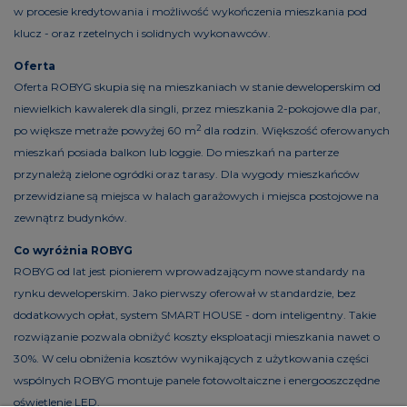
w procesie kredytowania i możliwość wykończenia mieszkania pod
klucz - oraz rzetelnych i solidnych wykonawców.
Oferta
Oferta ROBYG skupia się na mieszkaniach w stanie deweloperskim od
niewielkich kawalerek dla singli, przez mieszkania 2-pokojowe dla par,
2
po większe metraże powyżej 60 m
dla rodzin. Większość oferowanych
mieszkań posiada balkon lub loggie. Do mieszkań na parterze
przynależą zielone ogródki oraz tarasy. Dla wygody mieszkańców
przewidziane są miejsca w halach garażowych i miejsca postojowe na
zewnątrz budynków.
Co wyróżnia ROBYG
ROBYG od lat jest pionierem wprowadzającym nowe standardy na
rynku deweloperskim. Jako pierwszy oferował w standardzie, bez
dodatkowych opłat, system SMART HOUSE - dom inteligentny. Takie
rozwiązanie pozwala obniżyć koszty eksploatacji mieszkania nawet o
30%. W celu obniżenia kosztów wynikających z użytkowania części
wspólnych ROBYG montuje panele fotowoltaiczne i energooszczędne
oświetlenie LED.