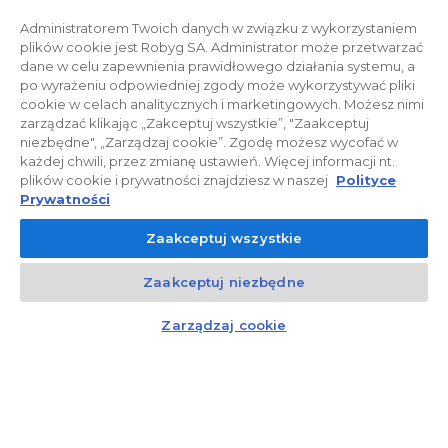
Administratorem Twoich danych w związku z wykorzystaniem
plików cookie jest Robyg SA. Administrator może przetwarzać
dane w celu zapewnienia prawidłowego działania systemu, a
Polityka prywatności
Relacje inwestorskie
po wyrażeniu odpowiedniej zgody może wykorzystywać pliki
cookie w celach analitycznych i marketingowych. Możesz nimi
zarządzać klikając „Zakceptuj wszystkie”, "Zaakceptuj
Facebook
niezbędne", „Zarządzaj cookie”. Zgodę możesz wycofać w
każdej chwili, przez zmianę ustawień. Więcej informacji nt.
plików cookie i prywatności znajdziesz w naszej
Polityce
© 2026 ROBYG. Wszystkie prawa zastrzeżone. Powyższa oferta i
Prywatności
przedstawione materiały graficzne mają charakter jedynie
Zaakceptuj wszystkie
informacyjny, nie mogą być traktowane jako ostateczne projekty
realizacyjne, nie stanowią również oferty handlowej w rozumieniu art.
Zaakceptuj niezbędne
66 §1 Kodeksu Cywilnego oraz innych właściwych przepisów prawnych.
Kontakt
Czat z doradcą
Zarządzaj cookie