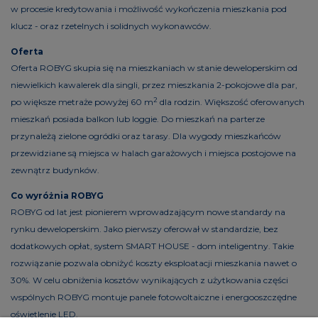
w procesie kredytowania i możliwość wykończenia mieszkania pod
klucz - oraz rzetelnych i solidnych wykonawców.
Oferta
Oferta ROBYG skupia się na mieszkaniach w stanie deweloperskim od
niewielkich kawalerek dla singli, przez mieszkania 2-pokojowe dla par,
2
po większe metraże powyżej 60 m
dla rodzin. Większość oferowanych
mieszkań posiada balkon lub loggie. Do mieszkań na parterze
przynależą zielone ogródki oraz tarasy. Dla wygody mieszkańców
przewidziane są miejsca w halach garażowych i miejsca postojowe na
zewnątrz budynków.
Co wyróżnia ROBYG
ROBYG od lat jest pionierem wprowadzającym nowe standardy na
rynku deweloperskim. Jako pierwszy oferował w standardzie, bez
dodatkowych opłat, system SMART HOUSE - dom inteligentny. Takie
rozwiązanie pozwala obniżyć koszty eksploatacji mieszkania nawet o
30%. W celu obniżenia kosztów wynikających z użytkowania części
wspólnych ROBYG montuje panele fotowoltaiczne i energooszczędne
oświetlenie LED.