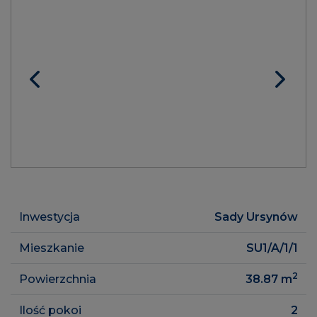
Inwestycja
Sady Ursynów
Mieszkanie
SU1/A/1/1
2
Powierzchnia
38.87
m
Ilość pokoi
2