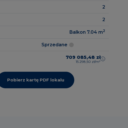
2
2
2
Balkon 7.04
m
Sprzedane
709 085,48 zł
15 298,50 zł/m²
Pobierz kartę PDF lokalu