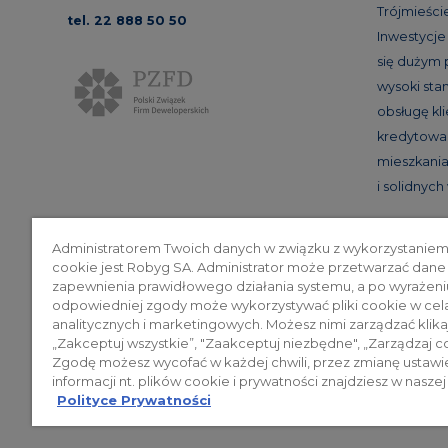
Trójmieście
tel. 22 888 50 50
Inwestycj
się dużym
wysoki st
obsługę kl
kredytowan
mieszkania
i solidnyc
Administratorem Twoich danych w związku z wykorzystaniem
cookie jest Robyg SA. Administrator może przetwarzać dane
Poli
zapewnienia prawidłowego działania systemu, a po wyrażeni
odpowiedniej zgody może wykorzystywać pliki cookie w cel
analitycznych i marketingowych. Możesz nimi zarządzać klika
„Zakceptuj wszystkie”, "Zaakceptuj niezbędne", „Zarządzaj c
© 2026 ROBYG. Wszystkie prawa zas
Zgodę możesz wycofać w każdej chwili, przez zmianę ustawi
mogą być traktowane jako ostateczne
informacji nt. plików cookie i prywatności znajdziesz w naszej
Polityce Prywatności