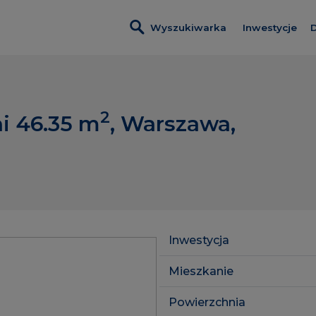
Wyszukiwarka
Inwestycje
D
Wszystkie i
Metro Life
2
i 46.35
m
, Warszawa,
Osiedle Kam
Rytm Mokot
Modern City
Inwestycje 
Lokale usłu
Inwestycja
Mieszkanie
Powierzchnia