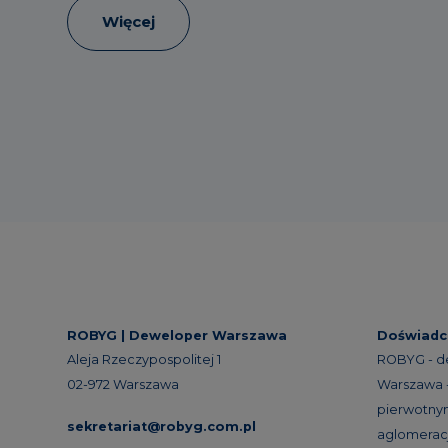
Więcej
ROBYG |
Deweloper Warszawa
Doświadc
Aleja Rzeczypospolitej 1
ROBYG - d
02-972 Warszawa
Warszawa -
pierwotnym
sekretariat@robyg.com.pl
aglomeracj