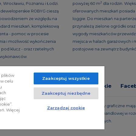
2
, Wrocławiu, Poznaniu i Łodzi.
powyżej 60 m
dla rodzin. Więk
e deweloperskie ROBYG cieszą
oferowanych mieszkań posiada 
 powodzeniem ze względu na
loggie. Do mieszkań na parterz
andard mieszkań, kompleksową
przynależą zielone ogródki oraz 
ienta - pomoc w procesie
wygody mieszkańców przewidzi
ia i możliwość wykończenia
miejsca w halach garażowych i 
 pod klucz - oraz rzetelnych
postojowe na zewnątrz budynk
h wykonawców.
 plików
Zaakceptuj wszystkie
 w celu
tyka prywatności
Relacje inwestorskie
Face
u
ach
Zaakceptuj niezbędne
jąc
ookie”.
trzeżone. Powyższa oferta i przedstawione materiały graficzne mają c
Zarządzaj cookie
eń. Więcej
 projekty realizacyjne, nie stanowią również oferty handlowej w roz
oraz innych właściwych przepisów prawnych.