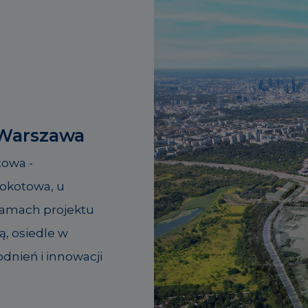
 Warszawa
towa -
okotowa, u
 ramach projektu
, osiedle w
dnień i innowacji