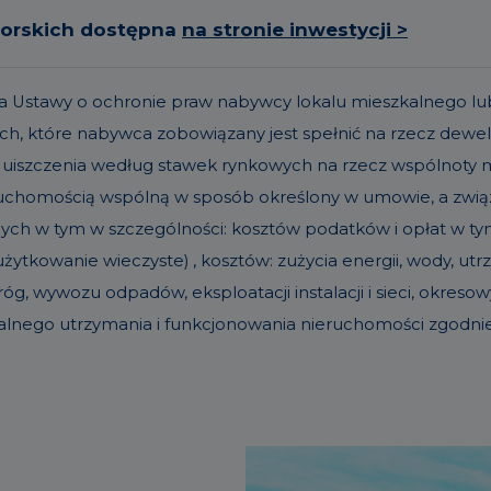
torskich dostępna
na stronie inwestycji >
t. 19a Ustawy o ochronie praw nabywcy lokalu mieszkalneg
h, które nabywca zobowiązany jest spełnić na rzecz dew
 uiszczenia według stawek rynkowych na rzecz wspólnoty
eruchomością wspólną w sposób określony w umowie, a zw
nych w tym w szczególności: kosztów podatków i opłat w tym 
ytkowanie wieczyste) , kosztów: zużycia energii, wody, u
g, wywozu odpadów, eksploatacji instalacji i sieci, okre
alnego utrzymania i funkcjonowania nieruchomości zgodn