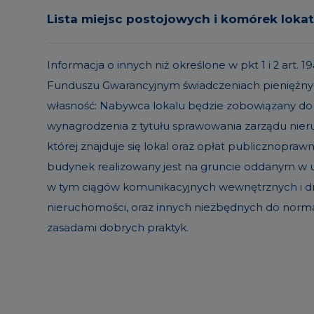
Lista miejsc postojowych i komórek loka
Informacja o innych niż określone w pkt 1 i 2 ar
Funduszu Gwarancyjnym świadczeniach pieniężnyc
własność: Nabywca lokalu będzie zobowiązany do
wynagrodzenia z tytułu sprawowania zarządu ni
której znajduje się lokal oraz opłat publicznopraw
budynek realizowany jest na gruncie oddanym w uż
w tym ciągów komunikacyjnych wewnętrznych i dró
nieruchomości, oraz innych niezbędnych do norm
zasadami dobrych praktyk.