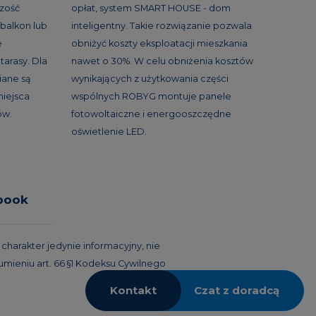
szość
opłat, system SMART HOUSE - dom
balkon lub
inteligentny. Takie rozwiązanie pozwala
e
obniżyć koszty eksploatacji mieszkania
tarasy. Dla
nawet o 30%. W celu obniżenia kosztów
ane są
wynikających z użytkowania części
miejsca
wspólnych ROBYG montuje panele
ów.
fotowoltaiczne i energooszczędne
oświetlenie LED.
book
harakter jedynie informacyjny, nie
umieniu art. 66 §1 Kodeksu Cywilnego
Kontakt
Czat z doradcą