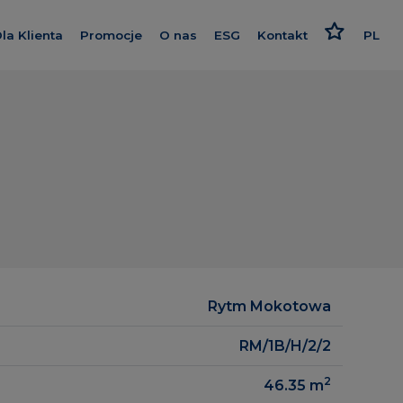
la Klienta
Promocje
O nas
ESG
Kontakt
PL
nwestycje
Kredyt
Poznaj nas
Odpowiedzialne podejści
EN
Wykończenie pod klucz
Nasz standard
Strategia i raport
RU
Program poleceń
Dajemy więcej
Polityki
eralne
Karta rabatowa
Smart House by Keemple
owa
Rzecznik Klienta
Zakup Gruntu
Dziennik budowy
Spółki Grupy
zrealizowane
Panel Klienta
Dla inwestora
gowe
Rytm Mokotowa
Kariera
RM/1B/H/2/2
2
46.35
m