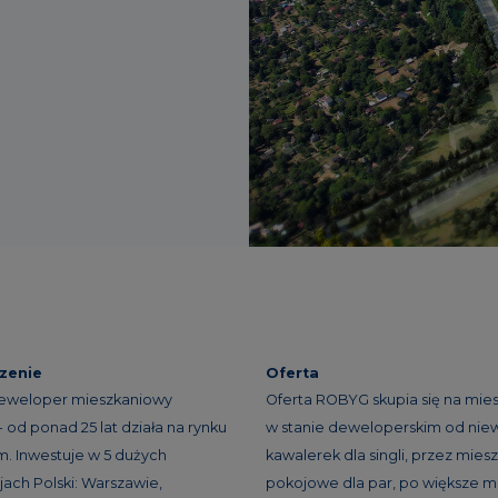
zenie
Oferta
eweloper mieszkaniowy
Oferta ROBYG skupia się na mie
 od ponad 25 lat działa na rynku
w stanie deweloperskim od niew
. Inwestuje w 5 dużych
kawalerek dla singli, przez miesz
ach Polski: Warszawie,
pokojowe dla par, po większe m