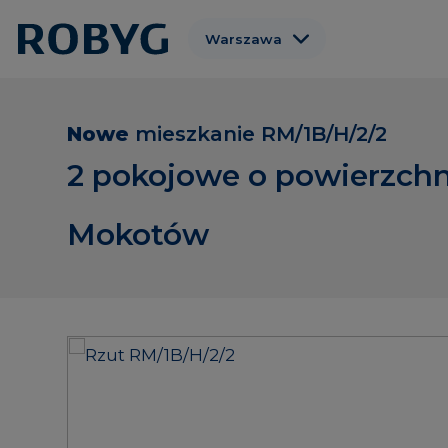
Warszawa
Gdańsk
Wrocław
Nowe
mieszkanie
RM/1B/H/2/2
Poznań
2 pokojowe o powierzchn
Gdynia
Mokotów
Łódź