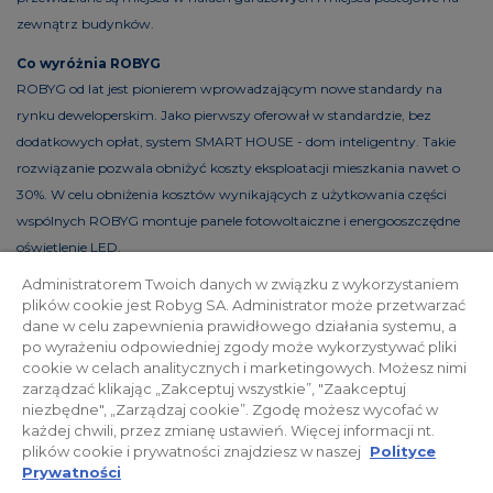
zewnątrz budynków.
Co wyróżnia ROBYG
ROBYG od lat jest pionierem wprowadzającym nowe standardy na
rynku deweloperskim. Jako pierwszy oferował w standardzie, bez
dodatkowych opłat, system SMART HOUSE - dom inteligentny. Takie
rozwiązanie pozwala obniżyć koszty eksploatacji mieszkania nawet o
30%. W celu obniżenia kosztów wynikających z użytkowania części
wspólnych ROBYG montuje panele fotowoltaiczne i energooszczędne
oświetlenie LED.
Administratorem Twoich danych w związku z wykorzystaniem
plików cookie jest Robyg SA. Administrator może przetwarzać
dane w celu zapewnienia prawidłowego działania systemu, a
Polityka prywatności
Relacje inwestorskie
po wyrażeniu odpowiedniej zgody może wykorzystywać pliki
cookie w celach analitycznych i marketingowych. Możesz nimi
zarządzać klikając „Zakceptuj wszystkie”, "Zaakceptuj
Facebook
niezbędne", „Zarządzaj cookie”. Zgodę możesz wycofać w
każdej chwili, przez zmianę ustawień. Więcej informacji nt.
plików cookie i prywatności znajdziesz w naszej
Polityce
© 2026 ROBYG. Wszystkie prawa zastrzeżone. Powyższa oferta i
Prywatności