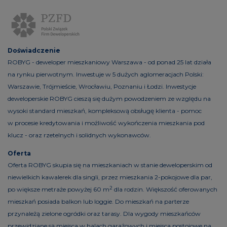
Doświadczenie
ROBYG - deweloper mieszkaniowy Warszawa - od ponad 25 lat działa
na rynku pierwotnym. Inwestuje w 5 dużych aglomeracjach Polski:
Warszawie, Trójmieście, Wrocławiu, Poznaniu i Łodzi. Inwestycje
deweloperskie ROBYG cieszą się dużym powodzeniem ze względu na
wysoki standard mieszkań, kompleksową obsługę klienta - pomoc
w procesie kredytowania i możliwość wykończenia mieszkania pod
klucz - oraz rzetelnych i solidnych wykonawców.
Oferta
Oferta ROBYG skupia się na mieszkaniach w stanie deweloperskim od
niewielkich kawalerek dla singli, przez mieszkania 2-pokojowe dla par,
2
po większe metraże powyżej 60 m
dla rodzin. Większość oferowanych
mieszkań posiada balkon lub loggie. Do mieszkań na parterze
przynależą zielone ogródki oraz tarasy. Dla wygody mieszkańców
przewidziane są miejsca w halach garażowych i miejsca postojowe na