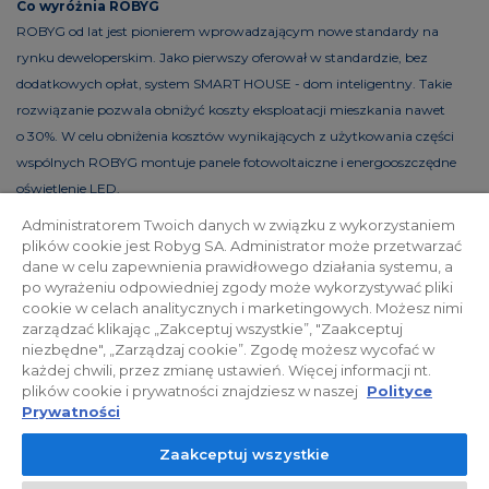
Co wyróżnia ROBYG
ROBYG od lat jest pionierem wprowadzającym nowe standardy na
rynku deweloperskim. Jako pierwszy oferował w standardzie, bez
dodatkowych opłat, system SMART HOUSE - dom inteligentny. Takie
rozwiązanie pozwala obniżyć koszty eksploatacji mieszkania nawet
o 30%. W celu obniżenia kosztów wynikających z użytkowania części
wspólnych ROBYG montuje panele fotowoltaiczne i energooszczędne
oświetlenie LED.
Administratorem Twoich danych w związku z wykorzystaniem
plików cookie jest Robyg SA. Administrator może przetwarzać
dane w celu zapewnienia prawidłowego działania systemu, a
Polityka prywatności
Relacje inwestorskie
po wyrażeniu odpowiedniej zgody może wykorzystywać pliki
cookie w celach analitycznych i marketingowych. Możesz nimi
zarządzać klikając „Zakceptuj wszystkie”, "Zaakceptuj
Facebook
niezbędne", „Zarządzaj cookie”. Zgodę możesz wycofać w
każdej chwili, przez zmianę ustawień. Więcej informacji nt.
plików cookie i prywatności znajdziesz w naszej
Polityce
© 2026 ROBYG. Wszystkie prawa zastrzeżone. Powyższa oferta i
Prywatności
przedstawione materiały graficzne mają charakter jedynie
Zaakceptuj wszystkie
informacyjny, nie mogą być traktowane jako ostateczne projekty
realizacyjne, nie stanowią również oferty handlowej w rozumieniu art.