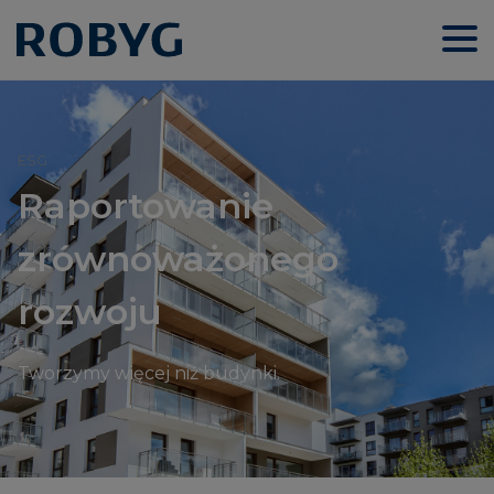
ESG
Raportowanie
zrównoważonego
rozwoju
Tworzymy więcej niż budynki.