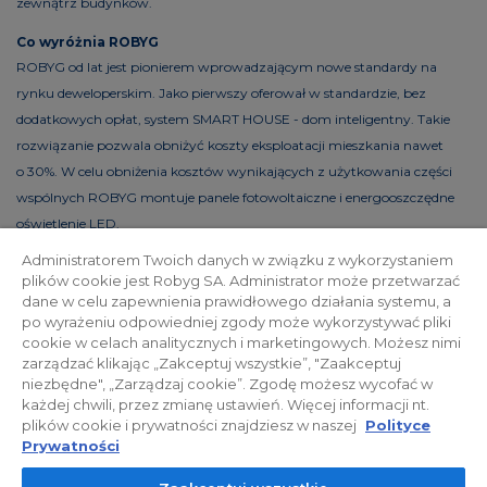
zewnątrz budynków.
Co wyróżnia ROBYG
ROBYG od lat jest pionierem wprowadzającym nowe standardy na
rynku deweloperskim. Jako pierwszy oferował w standardzie, bez
dodatkowych opłat, system SMART HOUSE - dom inteligentny. Takie
rozwiązanie pozwala obniżyć koszty eksploatacji mieszkania nawet
o 30%. W celu obniżenia kosztów wynikających z użytkowania części
wspólnych ROBYG montuje panele fotowoltaiczne i energooszczędne
oświetlenie LED.
Administratorem Twoich danych w związku z wykorzystaniem
plików cookie jest Robyg SA. Administrator może przetwarzać
dane w celu zapewnienia prawidłowego działania systemu, a
Polityka prywatności
Relacje inwestorskie
po wyrażeniu odpowiedniej zgody może wykorzystywać pliki
cookie w celach analitycznych i marketingowych. Możesz nimi
zarządzać klikając „Zakceptuj wszystkie”, "Zaakceptuj
Facebook
niezbędne", „Zarządzaj cookie”. Zgodę możesz wycofać w
każdej chwili, przez zmianę ustawień. Więcej informacji nt.
plików cookie i prywatności znajdziesz w naszej
Polityce
© 2026 ROBYG. Wszystkie prawa zastrzeżone. Powyższa oferta i
Prywatności
przedstawione materiały graficzne mają charakter jedynie