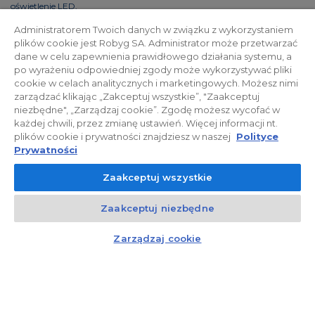
oświetlenie LED.
Administratorem Twoich danych w związku z wykorzystaniem
plików cookie jest Robyg SA. Administrator może przetwarzać
dane w celu zapewnienia prawidłowego działania systemu, a
Polityka prywatności
Relacje inwestorskie
po wyrażeniu odpowiedniej zgody może wykorzystywać pliki
cookie w celach analitycznych i marketingowych. Możesz nimi
zarządzać klikając „Zakceptuj wszystkie”, "Zaakceptuj
Facebook
niezbędne", „Zarządzaj cookie”. Zgodę możesz wycofać w
każdej chwili, przez zmianę ustawień. Więcej informacji nt.
plików cookie i prywatności znajdziesz w naszej
Polityce
© 2026 ROBYG. Wszystkie prawa zastrzeżone. Powyższa oferta i
Prywatności
przedstawione materiały graficzne mają charakter jedynie
Zaakceptuj wszystkie
informacyjny, nie mogą być traktowane jako ostateczne projekty
realizacyjne, nie stanowią również oferty handlowej w rozumieniu art.
Zaakceptuj niezbędne
66 §1 Kodeksu Cywilnego oraz innych właściwych przepisów prawnych.
Kontakt
Czat z doradcą
Zarządzaj cookie