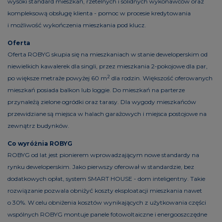
wysoki standard mieszkań, rzetelnych i solidnych wykonawców oraz
kompleksową obsługę klienta - pomoc w procesie kredytowania
i możliwość wykończenia mieszkania pod klucz.
Oferta
Oferta ROBYG skupia się na mieszkaniach w stanie deweloperskim od
niewielkich kawalerek dla singli, przez mieszkania 2-pokojowe dla par,
2
po większe metraże powyżej 60 m
dla rodzin. Większość oferowanych
mieszkań posiada balkon lub loggie. Do mieszkań na parterze
przynależą zielone ogródki oraz tarasy. Dla wygody mieszkańców
przewidziane są miejsca w halach garażowych i miejsca postojowe na
zewnątrz budynków.
Co wyróżnia ROBYG
ROBYG od lat jest pionierem wprowadzającym nowe standardy na
rynku deweloperskim. Jako pierwszy oferował w standardzie, bez
dodatkowych opłat, system SMART HOUSE - dom inteligentny. Takie
rozwiązanie pozwala obniżyć koszty eksploatacji mieszkania nawet
o 30%. W celu obniżenia kosztów wynikających z użytkowania części
wspólnych ROBYG montuje panele fotowoltaiczne i energooszczędne