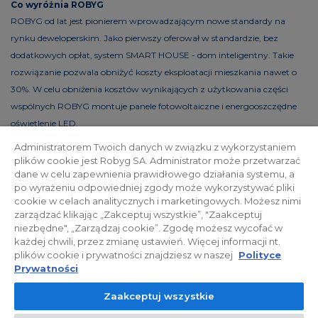
Co wyróżnia ROBYG
ROBYG od lat jest pionierem wprowadzającym nowe standardy na
rynku deweloperskim. Jako pierwszy oferował w standardzie, bez
dodatkowych opłat, system SMART HOUSE - dom inteligentny. Takie
rozwiązanie pozwala obniżyć koszty eksploatacji mieszkania nawet o
30%. W celu obniżenia kosztów wynikających z użytkowania części
wspólnych ROBYG montuje panele fotowoltaiczne i energooszczędne
oświetlenie LED.
Administratorem Twoich danych w związku z wykorzystaniem
plików cookie jest Robyg SA. Administrator może przetwarzać
dane w celu zapewnienia prawidłowego działania systemu, a
Polityka prywatności
Relacje inwestorskie
po wyrażeniu odpowiedniej zgody może wykorzystywać pliki
cookie w celach analitycznych i marketingowych. Możesz nimi
zarządzać klikając „Zakceptuj wszystkie”, "Zaakceptuj
Facebook
niezbędne", „Zarządzaj cookie”. Zgodę możesz wycofać w
każdej chwili, przez zmianę ustawień. Więcej informacji nt.
plików cookie i prywatności znajdziesz w naszej
Polityce
© 2026 ROBYG. Wszystkie prawa zastrzeżone. Powyższa oferta i
Prywatności
przedstawione materiały graficzne mają charakter jedynie
Zaakceptuj wszystkie
informacyjny, nie mogą być traktowane jako ostateczne projekty
realizacyjne, nie stanowią również oferty handlowej w rozumieniu art.