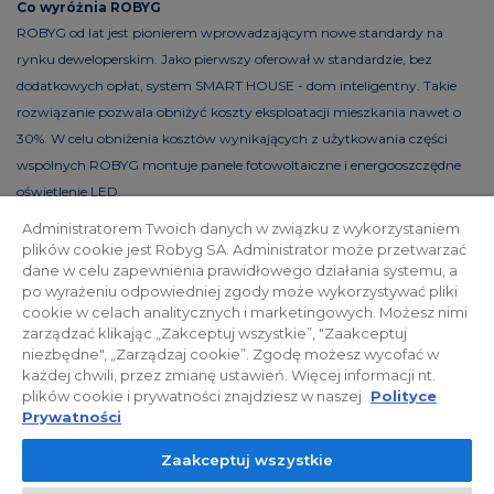
Co wyróżnia ROBYG
ROBYG od lat jest pionierem wprowadzającym nowe standardy na
rynku deweloperskim. Jako pierwszy oferował w standardzie, bez
dodatkowych opłat, system SMART HOUSE - dom inteligentny. Takie
rozwiązanie pozwala obniżyć koszty eksploatacji mieszkania nawet o
30%. W celu obniżenia kosztów wynikających z użytkowania części
wspólnych ROBYG montuje panele fotowoltaiczne i energooszczędne
oświetlenie LED.
Administratorem Twoich danych w związku z wykorzystaniem
plików cookie jest Robyg SA. Administrator może przetwarzać
dane w celu zapewnienia prawidłowego działania systemu, a
Polityka prywatności
Relacje inwestorskie
po wyrażeniu odpowiedniej zgody może wykorzystywać pliki
cookie w celach analitycznych i marketingowych. Możesz nimi
zarządzać klikając „Zakceptuj wszystkie”, "Zaakceptuj
Facebook
niezbędne", „Zarządzaj cookie”. Zgodę możesz wycofać w
każdej chwili, przez zmianę ustawień. Więcej informacji nt.
plików cookie i prywatności znajdziesz w naszej
Polityce
© 2026 ROBYG. Wszystkie prawa zastrzeżone. Powyższa oferta i
Prywatności
przedstawione materiały graficzne mają charakter jedynie
Zaakceptuj wszystkie
informacyjny, nie mogą być traktowane jako ostateczne projekty
realizacyjne, nie stanowią również oferty handlowej w rozumieniu art.