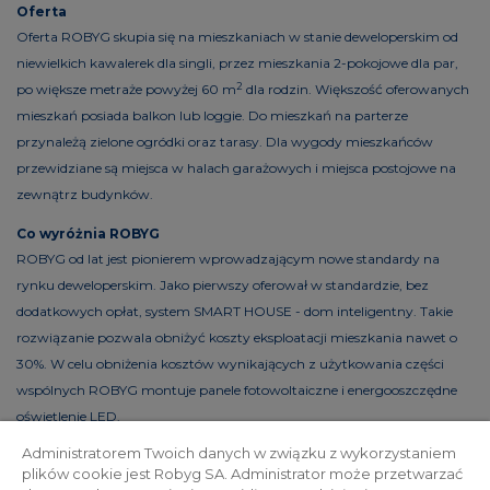
Oferta
Oferta ROBYG skupia się na mieszkaniach w stanie deweloperskim od
niewielkich kawalerek dla singli, przez mieszkania 2-pokojowe dla par,
2
po większe metraże powyżej 60 m
dla rodzin. Większość oferowanych
mieszkań posiada balkon lub loggie. Do mieszkań na parterze
przynależą zielone ogródki oraz tarasy. Dla wygody mieszkańców
przewidziane są miejsca w halach garażowych i miejsca postojowe na
zewnątrz budynków.
Co wyróżnia ROBYG
ROBYG od lat jest pionierem wprowadzającym nowe standardy na
rynku deweloperskim. Jako pierwszy oferował w standardzie, bez
dodatkowych opłat, system SMART HOUSE - dom inteligentny. Takie
rozwiązanie pozwala obniżyć koszty eksploatacji mieszkania nawet o
30%. W celu obniżenia kosztów wynikających z użytkowania części
wspólnych ROBYG montuje panele fotowoltaiczne i energooszczędne
oświetlenie LED.
Administratorem Twoich danych w związku z wykorzystaniem
plików cookie jest Robyg SA. Administrator może przetwarzać