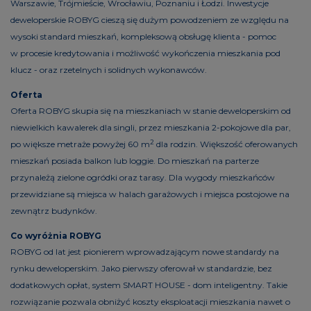
Warszawie, Trójmieście, Wrocławiu, Poznaniu i Łodzi. Inwestycje
deweloperskie ROBYG cieszą się dużym powodzeniem ze względu na
wysoki standard mieszkań, kompleksową obsługę klienta - pomoc
w procesie kredytowania i możliwość wykończenia mieszkania pod
klucz - oraz rzetelnych i solidnych wykonawców.
Oferta
Oferta ROBYG skupia się na mieszkaniach w stanie deweloperskim od
niewielkich kawalerek dla singli, przez mieszkania 2-pokojowe dla par,
2
po większe metraże powyżej 60 m
dla rodzin. Większość oferowanych
mieszkań posiada balkon lub loggie. Do mieszkań na parterze
przynależą zielone ogródki oraz tarasy. Dla wygody mieszkańców
przewidziane są miejsca w halach garażowych i miejsca postojowe na
zewnątrz budynków.
Co wyróżnia ROBYG
ROBYG od lat jest pionierem wprowadzającym nowe standardy na
rynku deweloperskim. Jako pierwszy oferował w standardzie, bez
dodatkowych opłat, system SMART HOUSE - dom inteligentny. Takie
rozwiązanie pozwala obniżyć koszty eksploatacji mieszkania nawet o