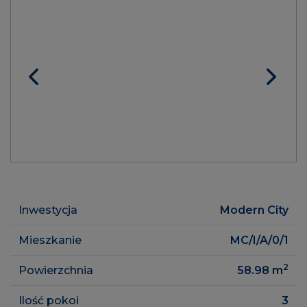
Inwestycja
Modern City
Mieszkanie
MC/I/A/0/1
2
Powierzchnia
58.98
m
Ilość pokoi
3