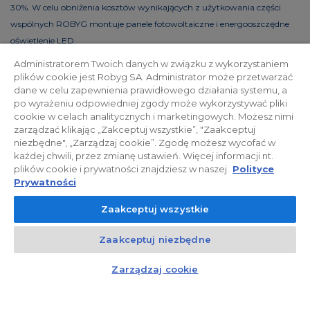
30%. W celu obniżenia kosztów wynikających z użytkowania części
wspólnych ROBYG montuje panele fotowoltaiczne i energooszczędne
oświetlenie LED.
Administratorem Twoich danych w związku z wykorzystaniem
plików cookie jest Robyg SA. Administrator może przetwarzać
dane w celu zapewnienia prawidłowego działania systemu, a
Polityka prywatności
Relacje inwestorskie
po wyrażeniu odpowiedniej zgody może wykorzystywać pliki
cookie w celach analitycznych i marketingowych. Możesz nimi
zarządzać klikając „Zakceptuj wszystkie”, "Zaakceptuj
Facebook
niezbędne", „Zarządzaj cookie”. Zgodę możesz wycofać w
każdej chwili, przez zmianę ustawień. Więcej informacji nt.
plików cookie i prywatności znajdziesz w naszej
Polityce
© 2026 ROBYG. Wszystkie prawa zastrzeżone. Powyższa oferta i
Prywatności
przedstawione materiały graficzne mają charakter jedynie
Zaakceptuj wszystkie
informacyjny, nie mogą być traktowane jako ostateczne projekty
realizacyjne, nie stanowią również oferty handlowej w rozumieniu art.
Zaakceptuj niezbędne
66 §1 Kodeksu Cywilnego oraz innych właściwych przepisów prawnych.
Kontakt
Czat z doradcą
Zarządzaj cookie