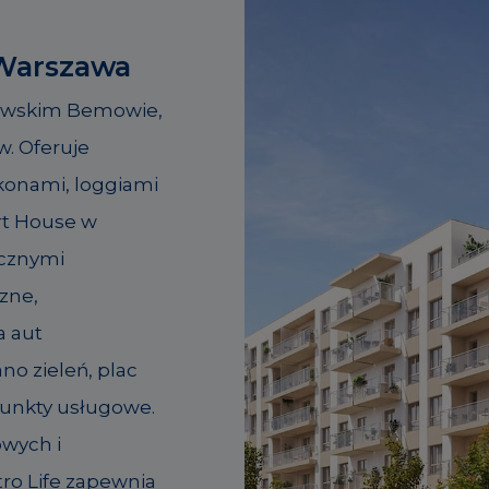
Warszawa
zawskim Bemowie,
w. Oferuje
konami, loggiami
rt House w
icznymi
czne,
a aut
no zieleń, plac
 punkty usługowe.
owych i
ro Life zapewnia