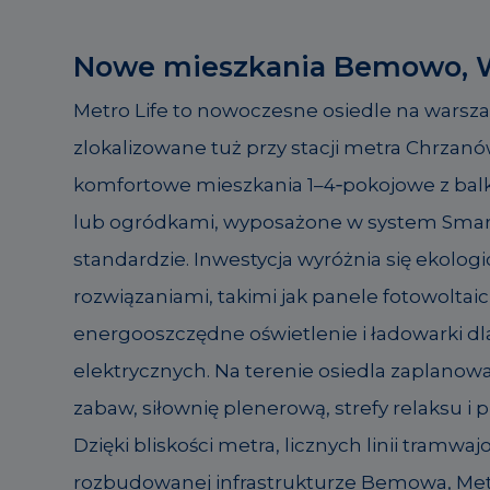
Nowe mieszkania Bemowo, 
Metro Life to nowoczesne osiedle na wars
zlokalizowane tuż przy stacji metra Chrzanó
komfortowe mieszkania 1–4‑pokojowe z bal
lub ogródkami, wyposażone w system Sma
standardzie. Inwestycja wyróżnia się ekolog
rozwiązaniami, takimi jak panele fotowoltai
energooszczędne oświetlenie i ładowarki dl
elektrycznych. Na terenie osiedla zaplanowa
zabaw, siłownię plenerową, strefy relaksu i
Dzięki bliskości metra, licznych linii tramwaj
rozbudowanej infrastrukturze Bemowa, Met