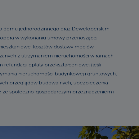
o lub domu jednorodzinnego oraz Deweloperskim
elopera w wykonaniu umowy przenoszącej
 mieszkaniowej kosztów dostawy mediów,
iązanych z utrzymaniem nieruchomości w ramach
refundacji opłaty przekształceniowej (jeśli
trzymania nieruchomości budynkowej i gruntowych,
sowych przeglądów budowalnych, ubezpieczenia
ie ze społeczno-gospodarczym przeznaczeniem i