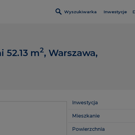
Wyszukiwarka
Inwestycje
D
Wszystkie i
Metro Life
2
i 52.13
m
, Warszawa,
Osiedle Kam
Rytm Mokot
Modern City
Inwestycje 
Lokale usłu
Inwestycja
Mieszkanie
Powierzchnia