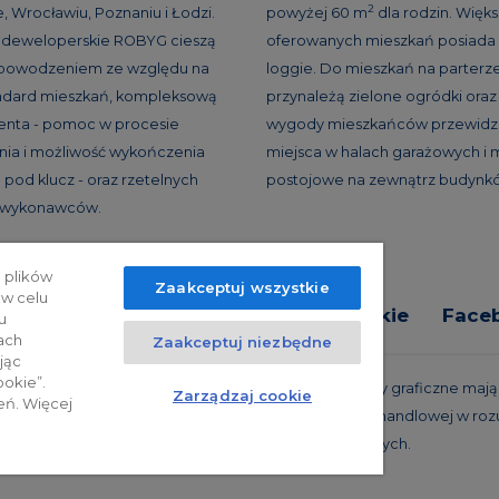
2
, Wrocławiu, Poznaniu i Łodzi.
powyżej 60 m
dla rodzin. Więk
e deweloperskie ROBYG cieszą
oferowanych mieszkań posiada 
 powodzeniem ze względu na
loggie. Do mieszkań na parterz
andard mieszkań, kompleksową
przynależą zielone ogródki oraz 
ienta - pomoc w procesie
wygody mieszkańców przewidzi
ia i możliwość wykończenia
miejsca w halach garażowych i 
 pod klucz - oraz rzetelnych
postojowe na zewnątrz budynk
h wykonawców.
 plików
Zaakceptuj wszystkie
 w celu
tyka prywatności
Relacje inwestorskie
Face
u
ach
Zaakceptuj niezbędne
jąc
ookie”.
trzeżone. Powyższa oferta i przedstawione materiały graficzne mają c
Zarządzaj cookie
eń. Więcej
 projekty realizacyjne, nie stanowią również oferty handlowej w roz
oraz innych właściwych przepisów prawnych.