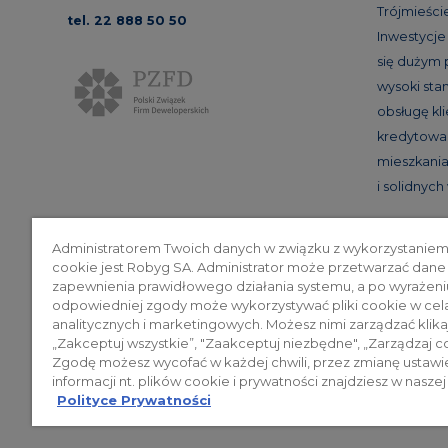
Trójmieście
tel. 22 888 50 50
Inwestycj
się dużym
wysoki st
obsługę kl
kredytowan
mieszkania
i solidnyc
Administratorem Twoich danych w związku z wykorzystaniem
cookie jest Robyg SA. Administrator może przetwarzać dane
Poli
zapewnienia prawidłowego działania systemu, a po wyrażeni
odpowiedniej zgody może wykorzystywać pliki cookie w cel
analitycznych i marketingowych. Możesz nimi zarządzać klika
„Zakceptuj wszystkie”, "Zaakceptuj niezbędne", „Zarządzaj c
© 2026 ROBYG. Wszystkie prawa zas
Zgodę możesz wycofać w każdej chwili, przez zmianę ustawi
mogą być traktowane jako ostateczne
informacji nt. plików cookie i prywatności znajdziesz w naszej
Polityce Prywatności