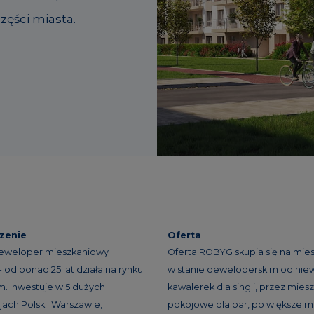
ęści miasta.
zenie
Oferta
eweloper mieszkaniowy
Oferta ROBYG skupia się na mie
 od ponad 25 lat działa na rynku
w stanie deweloperskim od niew
. Inwestuje w 5 dużych
kawalerek dla singli, przez miesz
ach Polski: Warszawie,
pokojowe dla par, po większe m