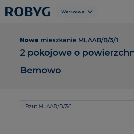
Warszawa
Gdańsk
Wrocław
Nowe
mieszkanie
MLAAB/B/3/1
Poznań
2 pokojowe o powierzchn
Gdynia
Bemowo
Łódź