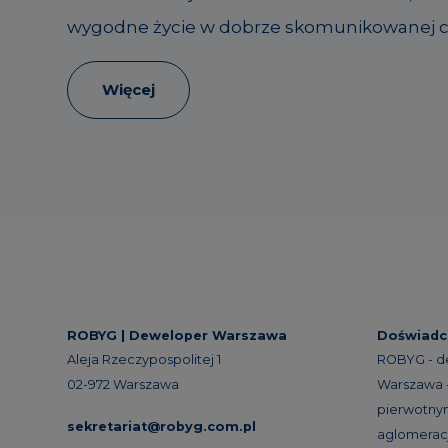
wygodne życie w dobrze skomunikowanej cz
Więcej
ROBYG |
Deweloper Warszawa
Doświadc
Aleja Rzeczypospolitej 1
ROBYG - d
02-972 Warszawa
Warszawa -
pierwotnym
sekretariat@robyg.com.pl
aglomeracj