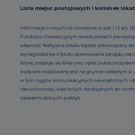
Lista miejsc postojowych i komórek loka
Informacja o innych niż określone w pkt 1 i 2 ar
Funduszu Gwarancyjnym świadczeniach pieniężnyc
własność: Nabywca lokalu będzie zobowiązany do
wynagrodzenia z tytułu sprawowania zarządu ni
której znajduje się lokal oraz opłat publicznopraw
budynek realizowany jest na gruncie oddanym w uż
w tym ciągów komunikacyjnych wewnętrznych i dró
nieruchomości, oraz innych niezbędnych do norm
zasadami dobrych praktyk.