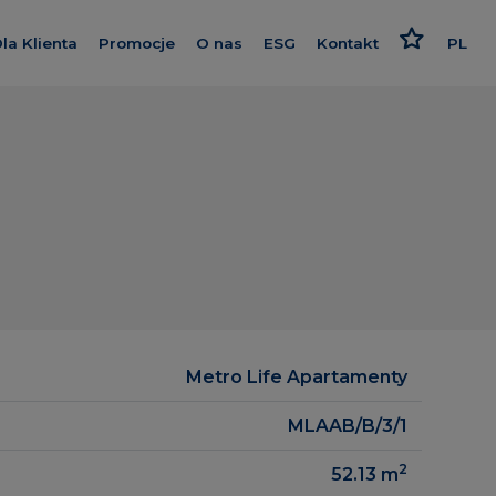
la Klienta
Promocje
O nas
ESG
Kontakt
PL
nwestycje
Kredyt
Poznaj nas
Odpowiedzialne podejści
EN
Wykończenie pod klucz
Nasz standard
Strategia i raport
RU
Program poleceń
Dajemy więcej
Polityki
eralne
Karta rabatowa
Smart House by Keemple
owa
Rzecznik Klienta
Zakup Gruntu
Dziennik budowy
Spółki Grupy
zrealizowane
Panel Klienta
Dla inwestora
gowe
Metro Life Apartamenty
Kariera
MLAAB/B/3/1
2
52.13
m