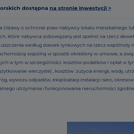
torskich dostępna
na stronie inwestycji >
t. 19a Ustawy o ochronie praw nabywcy lokalu mieszkalneg
h, które nabywca zobowiązany jest spełnić na rzecz dew
 uiszczenia według stawek rynkowych na rzecz wspólnoty
eruchomością wspólną w sposób określony w umowie, a zw
nych w tym w szczególności: kosztów podatków i opłat w tym 
ytkowanie wieczyste) , kosztów: zużycia energii, wody, u
g, wywozu odpadów, eksploatacji instalacji i sieci, okre
alnego utrzymania i funkcjonowania nieruchomości zgodn