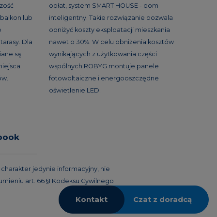
szość
opłat, system SMART HOUSE - dom
balkon lub
inteligentny. Takie rozwiązanie pozwala
e
obniżyć koszty eksploatacji mieszkania
tarasy. Dla
nawet o 30%. W celu obniżenia kosztów
ane są
wynikających z użytkowania części
miejsca
wspólnych ROBYG montuje panele
ów.
fotowoltaiczne i energooszczędne
oświetlenie LED.
book
harakter jedynie informacyjny, nie
umieniu art. 66 §1 Kodeksu Cywilnego
Kontakt
Czat z doradcą