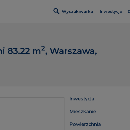
Wyszukiwarka
Inwestycje
D
Wszystkie i
Metro Life
2
i 83.22
m
, Warszawa,
Osiedle Kam
Rytm Mokot
Modern City
Inwestycje 
Lokale usłu
Inwestycja
Mieszkanie
Powierzchnia