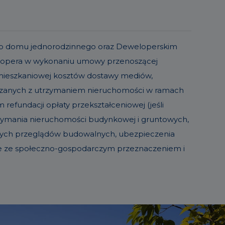
o lub domu jednorodzinnego oraz Deweloperskim
elopera w wykonaniu umowy przenoszącej
 mieszkaniowej kosztów dostawy mediów,
iązanych z utrzymaniem nieruchomości w ramach
refundacji opłaty przekształceniowej (jeśli
trzymania nieruchomości budynkowej i gruntowych,
sowych przeglądów budowalnych, ubezpieczenia
ie ze społeczno-gospodarczym przeznaczeniem i