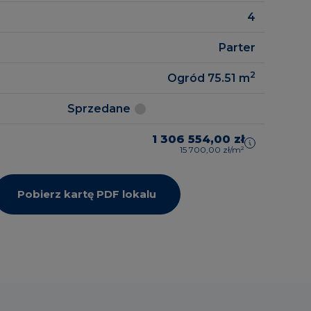
4
Parter
2
Ogród 75.51
m
Sprzedane
1 306 554,00 zł
15 700,00 zł/m²
Pobierz kartę PDF lokalu