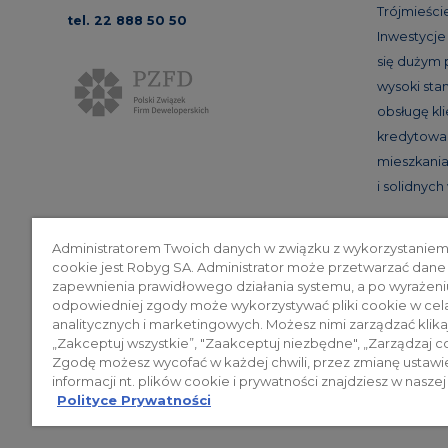
Trójmieście
tel. 22 888 50 50
Inwestycj
się dużym
wysoki st
obsługę kl
kredytowan
mieszkania
i solidnyc
Administratorem Twoich danych w związku z wykorzystaniem
cookie jest Robyg SA. Administrator może przetwarzać dane
Poli
zapewnienia prawidłowego działania systemu, a po wyrażeni
odpowiedniej zgody może wykorzystywać pliki cookie w cel
analitycznych i marketingowych. Możesz nimi zarządzać klika
„Zakceptuj wszystkie”, "Zaakceptuj niezbędne", „Zarządzaj c
© 2026 ROBYG. Wszystkie prawa zas
Zgodę możesz wycofać w każdej chwili, przez zmianę ustawi
mogą być traktowane jako ostateczne
informacji nt. plików cookie i prywatności znajdziesz w naszej
Polityce Prywatności