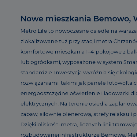
Nowe mieszkania Bemowo, 
Metro Life to nowoczesne osiedle na wars
zlokalizowane tuż przy stacji metra Chrzanó
komfortowe mieszkania 1–4‑pokojowe z bal
lub ogródkami, wyposażone w system Sma
standardzie. Inwestycja wyróżnia się ekolog
rozwiązaniami, takimi jak panele fotowoltai
energooszczędne oświetlenie i ładowarki dl
elektrycznych. Na terenie osiedla zaplanowa
zabaw, siłownię plenerową, strefy relaksu i
Dzięki bliskości metra, licznych linii tramwaj
rozbudowanej infrastrukturze Bemowa, Met