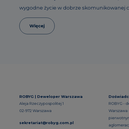
wygodne życie w dobrze skomunikowanej cz
Więcej
ROBYG |
Deweloper Warszawa
Doświadc
Aleja Rzeczypospolitej 1
ROBYG - d
02-972 Warszawa
Warszawa -
pierwotnym
sekretariat@robyg.com.pl
aglomeracj