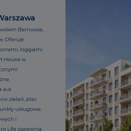
Warszawa
zawskim Bemowie,
w. Oferuje
konami, loggiami
rt House w
icznymi
czne,
a aut
no zieleń, plac
 punkty usługowe.
owych i
ro Life zapewnia