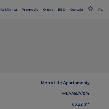
la Klienta
Promocje
O nas
ESG
Kontakt
PL
nwestycje
Kredyt
Poznaj nas
Odpowiedzialne podejści
EN
Wykończenie pod klucz
Nasz standard
Strategia i raport
RU
Program poleceń
Dajemy więcej
Polityki
eralne
Karta rabatowa
Smart House by Keemple
owa
Rzecznik Klienta
Zakup Gruntu
Dziennik budowy
Spółki Grupy
zrealizowane
Panel Klienta
Dla inwestora
gowe
Metro Life Apartamenty
Kariera
MLAAB/A/0/4
2
83.22
m