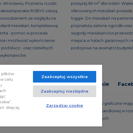
2
, Wrocławiu, Poznaniu i Łodzi.
powyżej 60 m
dla rodzin. Więk
e deweloperskie ROBYG cieszą
oferowanych mieszkań posiada 
 powodzeniem ze względu na
loggie. Do mieszkań na parterz
andard mieszkań, kompleksową
przynależą zielone ogródki oraz 
ienta - pomoc w procesie
wygody mieszkańców przewidzi
ia i możliwość wykończenia
miejsca w halach garażowych i 
 pod klucz - oraz rzetelnych
postojowe na zewnątrz budynk
h wykonawców.
 plików
Zaakceptuj wszystkie
 w celu
tyka prywatności
Relacje inwestorskie
Face
u
ach
Zaakceptuj niezbędne
jąc
ookie”.
trzeżone. Powyższa oferta i przedstawione materiały graficzne mają c
Zarządzaj cookie
eń. Więcej
 projekty realizacyjne, nie stanowią również oferty handlowej w roz
oraz innych właściwych przepisów prawnych.