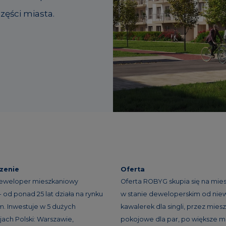
ęści miasta.
zenie
Oferta
eweloper mieszkaniowy
Oferta ROBYG skupia się na mie
 od ponad 25 lat działa na rynku
w stanie deweloperskim od niew
. Inwestuje w 5 dużych
kawalerek dla singli, przez miesz
ach Polski: Warszawie,
pokojowe dla par, po większe m