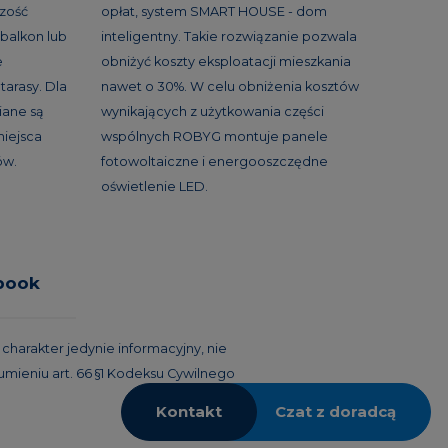
szość
opłat, system SMART HOUSE - dom
balkon lub
inteligentny. Takie rozwiązanie pozwala
e
obniżyć koszty eksploatacji mieszkania
tarasy. Dla
nawet o 30%. W celu obniżenia kosztów
ane są
wynikających z użytkowania części
miejsca
wspólnych ROBYG montuje panele
ów.
fotowoltaiczne i energooszczędne
oświetlenie LED.
book
harakter jedynie informacyjny, nie
umieniu art. 66 §1 Kodeksu Cywilnego
Kontakt
Czat z doradcą