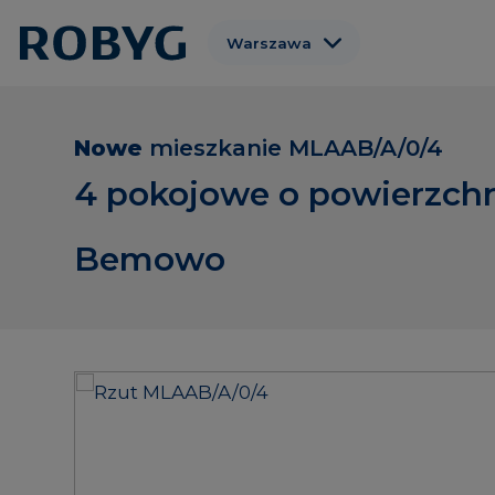
Warszawa
Gdańsk
Wrocław
Nowe
mieszkanie
MLAAB/A/0/4
Poznań
4 pokojowe o powierzchn
Gdynia
Bemowo
Łódź