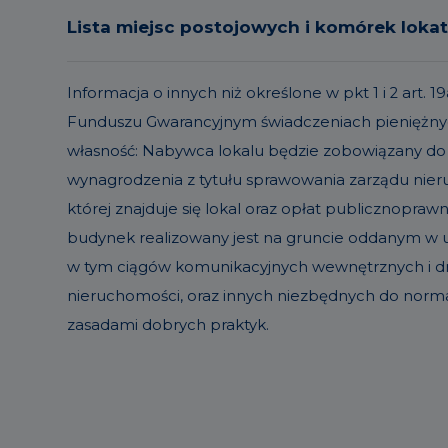
Lista miejsc postojowych i komórek loka
Informacja o innych niż określone w pkt 1 i 2 ar
Funduszu Gwarancyjnym świadczeniach pieniężnyc
własność: Nabywca lokalu będzie zobowiązany do
wynagrodzenia z tytułu sprawowania zarządu ni
której znajduje się lokal oraz opłat publicznopraw
budynek realizowany jest na gruncie oddanym w uż
w tym ciągów komunikacyjnych wewnętrznych i dró
nieruchomości, oraz innych niezbędnych do norm
zasadami dobrych praktyk.