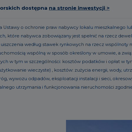
torskich dostępna
na stronie inwestycji >
t. 19a Ustawy o ochronie praw nabywcy lokalu mieszkalneg
h, które nabywca zobowiązany jest spełnić na rzecz dew
 uiszczenia według stawek rynkowych na rzecz wspólnoty
eruchomością wspólną w sposób określony w umowie, a zw
nych w tym w szczególności: kosztów podatków i opłat w tym 
ytkowanie wieczyste) , kosztów: zużycia energii, wody, u
g, wywozu odpadów, eksploatacji instalacji i sieci, okre
alnego utrzymania i funkcjonowania nieruchomości zgodn