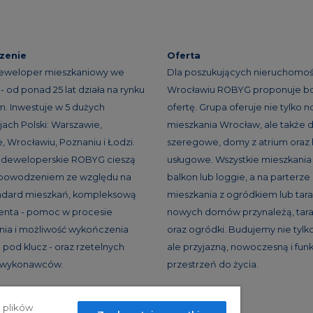
zenie
Oferta
eweloper mieszkaniowy we
Dla poszukujących nieruchomoś
- od ponad 25 lat działa na rynku
Wrocławiu ROBYG proponuje b
. Inwestuje w 5 dużych
ofertę. Grupa oferuje nie tylko 
ach Polski: Warszawie,
mieszkania Wrocław, ale także
, Wrocławiu, Poznaniu i Łodzi.
szeregowe, domy z atrium oraz 
e deweloperskie ROBYG cieszą
usługowe. Wszystkie mieszkania
 powodzeniem ze względu na
balkon lub loggie, a na parterze
andard mieszkań, kompleksową
mieszkania z ogródkiem lub tar
ienta - pomoc w procesie
nowych domów przynależą, tara
ia i możliwość wykończenia
oraz ogródki. Budujemy nie tylko
 pod klucz - oraz rzetelnych
ale przyjazną, nowoczesną i fun
h wykonawców.
przestrzeń do życia.
 plików