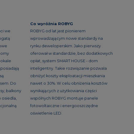
Co wyróżnia ROBYG
ci we
ROBYG od lat jest pionierem
ogatą
wprowadzającym nowe standardy na
nowe
rynku deweloperskim. Jako pierwszy
 domy
oferował w standardzie, bez dodatkowych
lokale
opłat, system SMART HOUSE - dom
 posiadają
inteligentny. Takie rozwiązanie pozwala
 są
obniżyć koszty eksploatacji mieszkania
asem. Do
nawet o 30%. W celu obniżenia kosztów
sy, balkony
wynikających z użytkowania części
 osiedla,
wspólnych ROBYG montuje panele
kcjonalną
fotowoltaiczne i energooszczędne
oświetlenie LED.