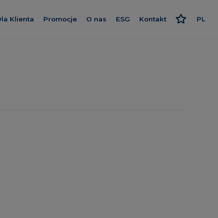
la Klienta
Promocje
O nas
ESG
Kontakt
PL
we Wrocławiu
Kredyt
Poznaj nas
Odpowiedzialne podejści
EN
Wykończenie pod klucz
Nasz standard
Strategia i raport
RU
Program poleceń
Dajemy więcej
Polityki
 Krakowska
Karta rabatowa
Smart House by Keemple
ce
Rzecznik Klienta
Zakup Gruntu
zrealizowane
Dziennik budowy
Spółki Grupy
gowe
Panel Klienta
Dla inwestora
Kariera