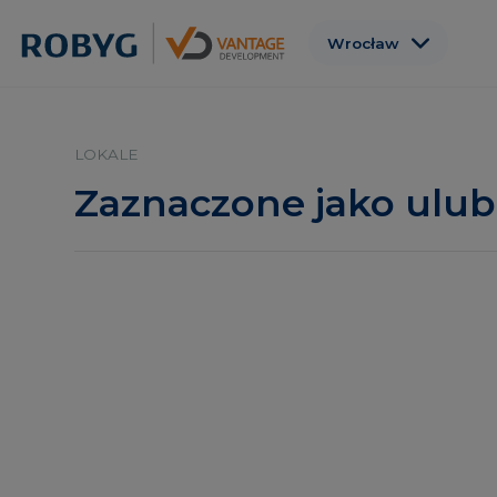
Wrocław
Warszawa
Gdańsk
LOKALE
Poznań
Zaznaczone jako ulub
Gdynia
Łódź