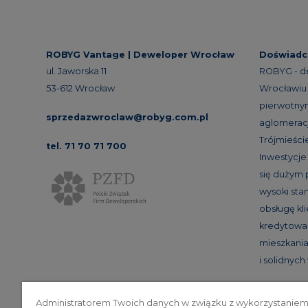
ROBYG Vantage |
Deweloper Wrocław
Doświadc
ul. Jaworska 11
ROBYG - d
53-612 Wrocław
Wrocławiu 
pierwotnym
sprzedazwroclaw@robyg.com.pl
aglomeracj
Trójmieście
tel. 71 70 71 700
Inwestycj
się dużym
wysoki st
obsługę kl
kredytowan
mieszkania
i solidnyc
Administratorem Twoich danych w związku z wykorzystaniem