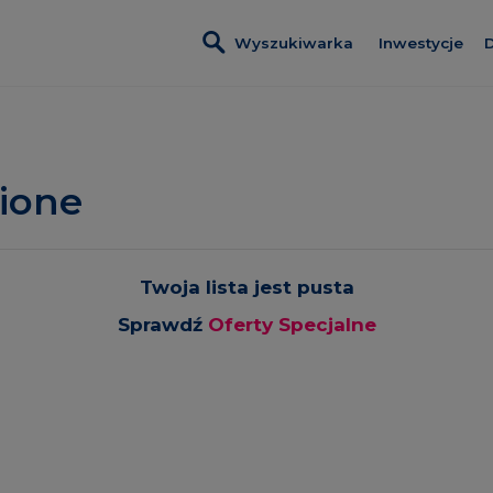
Wyszukiwarka
Inwestycje
D
Inwestycje 
Villa Viva
Apartamenty
ione
Port Popowi
Inwestycje 
Twoja lista jest pusta
Lokale usłu
Sprawdź
Oferty Specjalne