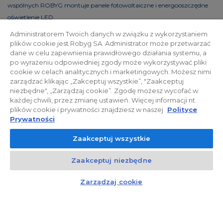
wspólnych ROBYG montuje panele fotowoltaiczne i energooszczędne
oświetlenie LED.
Administratorem Twoich danych w związku z wykorzystaniem
plików cookie jest Robyg SA. Administrator może przetwarzać
dane w celu zapewnienia prawidłowego działania systemu, a
Polityka prywatności
Relacje inwestorskie
po wyrażeniu odpowiedniej zgody może wykorzystywać pliki
cookie w celach analitycznych i marketingowych. Możesz nimi
zarządzać klikając „Zakceptuj wszystkie”, "Zaakceptuj
Facebook
niezbędne", „Zarządzaj cookie”. Zgodę możesz wycofać w
każdej chwili, przez zmianę ustawień. Więcej informacji nt.
plików cookie i prywatności znajdziesz w naszej
Polityce
© 2026 ROBYG. Wszystkie prawa zastrzeżone. Powyższa oferta i
Prywatności
przedstawione materiały graficzne mają charakter jedynie
Zaakceptuj wszystkie
informacyjny, nie mogą być traktowane jako ostateczne projekty
realizacyjne, nie stanowią również oferty handlowej w rozumieniu art.
Zaakceptuj niezbędne
66 §1 Kodeksu Cywilnego oraz innych właściwych przepisów prawnych.
Kontakt
Czat z doradcą
Zarządzaj cookie