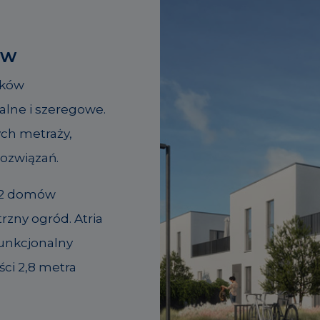
aw
nków
alne i szeregowe.
ych metraży,
ozwiązań.
82 domów
rzny ogród. Atria
unkcjonalny
ci 2,8 metra