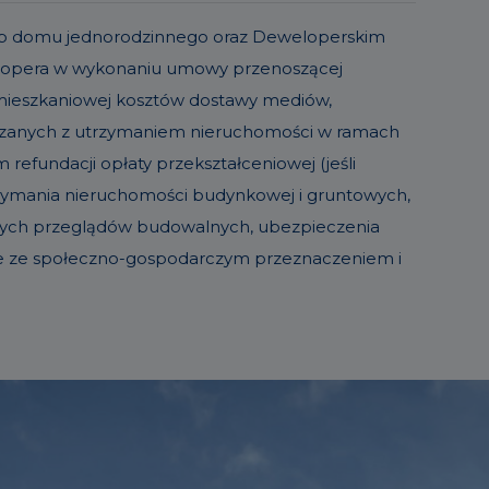
o lub domu jednorodzinnego oraz Deweloperskim
elopera w wykonaniu umowy przenoszącej
 mieszkaniowej kosztów dostawy mediów,
iązanych z utrzymaniem nieruchomości w ramach
refundacji opłaty przekształceniowej (jeśli
trzymania nieruchomości budynkowej i gruntowych,
sowych przeglądów budowalnych, ubezpieczenia
ie ze społeczno-gospodarczym przeznaczeniem i