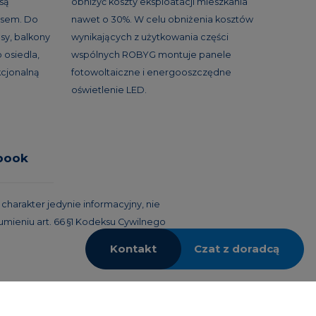
 są
obniżyć koszty eksploatacji mieszkania
asem. Do
nawet o 30%. W celu obniżenia kosztów
sy, balkony
wynikających z użytkowania części
 osiedla,
wspólnych ROBYG montuje panele
kcjonalną
fotowoltaiczne i energooszczędne
oświetlenie LED.
book
harakter jedynie informacyjny, nie
umieniu art. 66 §1 Kodeksu Cywilnego
Kontakt
Czat z doradcą