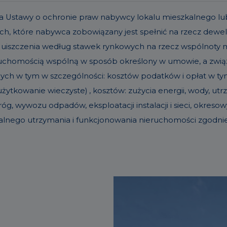
t. 19a Ustawy o ochronie praw nabywcy lokalu mieszkalneg
h, które nabywca zobowiązany jest spełnić na rzecz dew
 uiszczenia według stawek rynkowych na rzecz wspólnoty
eruchomością wspólną w sposób określony w umowie, a zw
nych w tym w szczególności: kosztów podatków i opłat w tym 
ytkowanie wieczyste) , kosztów: zużycia energii, wody, u
g, wywozu odpadów, eksploatacji instalacji i sieci, okre
alnego utrzymania i funkcjonowania nieruchomości zgodn