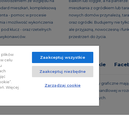
 powodzeniem ze względu na
balkon lub loggie, a na parterze
andard mieszkań, kompleksową
mieszkania z ogródkiem lub tar
ienta - pomoc w procesie
nowych domów przynależą, tara
ia i możliwość wykończenia
oraz ogródki. Budujemy nie tylko
 pod klucz - oraz rzetelnych
ale przyjazną, nowoczesną i fun
h wykonawców.
przestrzeń do życia.
 plików
Zaakceptuj wszystkie
 w celu
tyka prywatności
Relacje inwestorskie
Face
u
ach
Zaakceptuj niezbędne
jąc
ookie”.
trzeżone. Powyższa oferta i przedstawione materiały graficzne mają c
Zarządzaj cookie
eń. Więcej
 projekty realizacyjne, nie stanowią również oferty handlowej w roz
oraz innych właściwych przepisów prawnych.