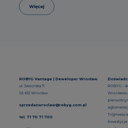
Więcej
ROBYG Vantage |
Deweloper Wrocław
Doświadc
ul. Jaworska 11
ROBYG - d
53-612 Wrocław
Wrocławiu 
pierwotnym
sprzedazwroclaw@robyg.com.pl
aglomeracj
Trójmieście
tel. 71 70 71 700
Inwestycj