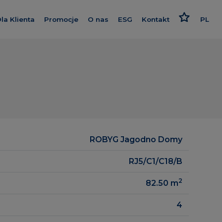
la Klienta
Promocje
O nas
ESG
Kontakt
PL
we Wrocławiu
Kredyt
Poznaj nas
Odpowiedzialne podejści
EN
Wykończenie pod klucz
Nasz standard
Strategia i raport
RU
Program poleceń
Dajemy więcej
Polityki
 Krakowska
Karta rabatowa
Smart House by Keemple
ce
Rzecznik Klienta
Zakup Gruntu
zrealizowane
ROBYG Jagodno Domy
Dziennik budowy
Spółki Grupy
gowe
RJ5/C1/C18/B
Panel Klienta
Dla inwestora
2
82.50
m
Kariera
4