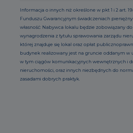
Informacja o innych niż określone w pkt 1 i 2 ar
Funduszu Gwarancyjnym świadczeniach pieniężnyc
własność: Nabywca lokalu będzie zobowiązany do
wynagrodzenia z tytułu sprawowania zarządu ni
której znajduje się lokal oraz opłat publicznopraw
budynek realizowany jest na gruncie oddanym w uż
w tym ciągów komunikacyjnych wewnętrznych i dró
nieruchomości, oraz innych niezbędnych do norm
zasadami dobrych praktyk.