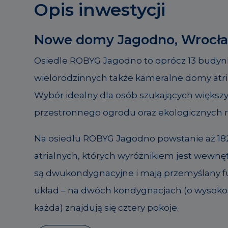
Opis inwestycji
Nowe domy Jagodno, Wrocł
Osiedle ROBYG Jagodno to oprócz 13 budy
wielorodzinnych także kameralne domy atri
Wybór idealny dla osób szukających większ
przestronnego ogrodu oraz ekologicznych r
Na osiedlu ROBYG Jagodno powstanie aż 1
atrialnych, których wyróżnikiem jest wewnęt
są dwukondygnacyjne i mają przemyślany f
układ – na dwóch kondygnacjach (o wysokoś
każda) znajdują się cztery pokoje.