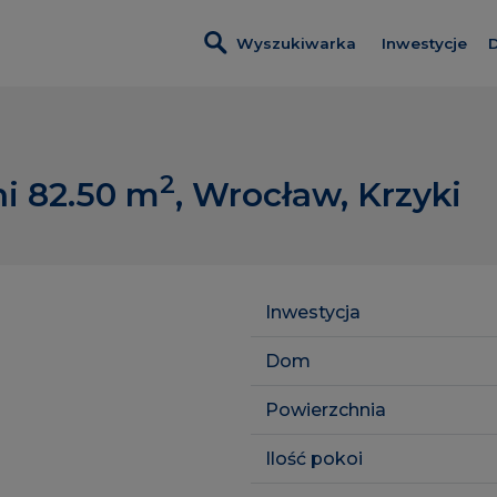
Wyszukiwarka
Inwestycje
D
Inwestycje 
Villa Viva
2
i 82.50
m
, Wrocław, Krzyki
Apartamenty
Port Popowi
Inwestycje 
Inwestycja
Lokale usłu
Dom
Powierzchnia
Ilość pokoi