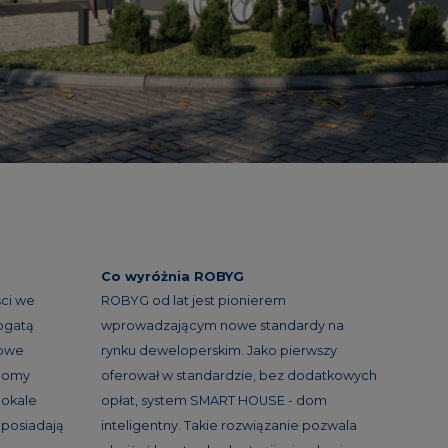
Co wyróżnia ROBYG
ci we
ROBYG od lat jest pionierem
ogatą
wprowadzającym nowe standardy na
nowe
rynku deweloperskim. Jako pierwszy
 domy
oferował w standardzie, bez dodatkowych
lokale
opłat, system SMART HOUSE - dom
 posiadają
inteligentny. Takie rozwiązanie pozwala