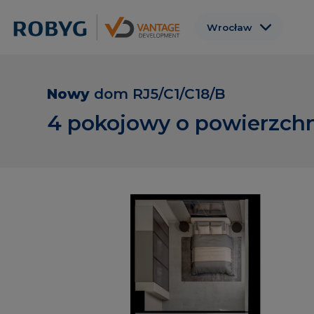
Wrocław
Warszawa
Gdańsk
Nowy
dom
RJ5/C1/C18/B
Poznań
4 pokojowy o powierzchn
Gdynia
Łódź