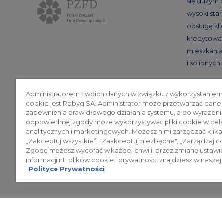
się dużym
wysoki st
obsługę kl
kredytowan
mieszkania
i solidnyc
Administratorem Twoich danych w związku z wykorzystaniem
cookie jest Robyg SA. Administrator może przetwarzać dane
Poli
zapewnienia prawidłowego działania systemu, a po wyrażeni
odpowiedniej zgody może wykorzystywać pliki cookie w cel
analitycznych i marketingowych. Możesz nimi zarządzać klika
„Zakceptuj wszystkie”, "Zaakceptuj niezbędne", „Zarządzaj c
© 2026 ROBYG. Wszystkie prawa zas
Zgodę możesz wycofać w każdej chwili, przez zmianę ustawi
mogą być traktowane jako ostateczne
informacji nt. plików cookie i prywatności znajdziesz w naszej
Polityce Prywatności