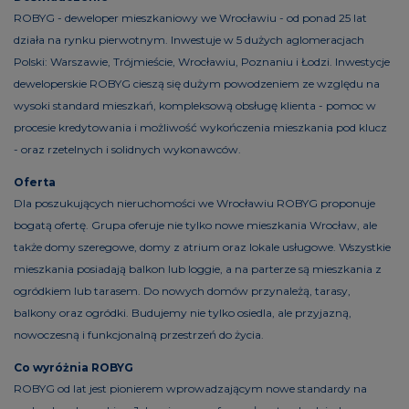
ROBYG - deweloper mieszkaniowy we Wrocławiu - od ponad 25 lat
działa na rynku pierwotnym. Inwestuje w 5 dużych aglomeracjach
Polski: Warszawie, Trójmieście, Wrocławiu, Poznaniu i Łodzi. Inwestycje
deweloperskie ROBYG cieszą się dużym powodzeniem ze względu na
wysoki standard mieszkań, kompleksową obsługę klienta - pomoc w
procesie kredytowania i możliwość wykończenia mieszkania pod klucz
- oraz rzetelnych i solidnych wykonawców.
Oferta
Dla poszukujących nieruchomości we Wrocławiu ROBYG proponuje
bogatą ofertę. Grupa oferuje nie tylko nowe mieszkania Wrocław, ale
także domy szeregowe, domy z atrium oraz lokale usługowe. Wszystkie
mieszkania posiadają balkon lub loggie, a na parterze są mieszkania z
ogródkiem lub tarasem. Do nowych domów przynależą, tarasy,
balkony oraz ogródki. Budujemy nie tylko osiedla, ale przyjazną,
nowoczesną i funkcjonalną przestrzeń do życia.
Co wyróżnia ROBYG
ROBYG od lat jest pionierem wprowadzającym nowe standardy na