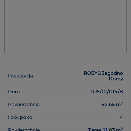
ROBYG Jagodno
Inwestycja
Domy
Dom
RJ5/C1/C14/B
2
Powierzchnia
82.65
m
Ilość pokoi
4
2
Powierzchnie
Taras 21.83
m