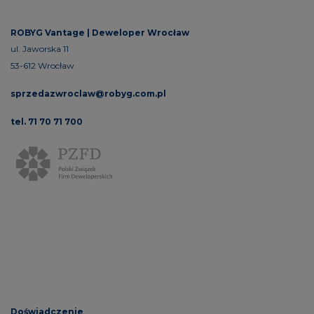
ROBYG Vantage |
Deweloper Wrocław
ul. Jaworska 11
53-612 Wrocław
sprzedazwroclaw@robyg.com.pl
tel. 71 70 71 700
Doświadczenie