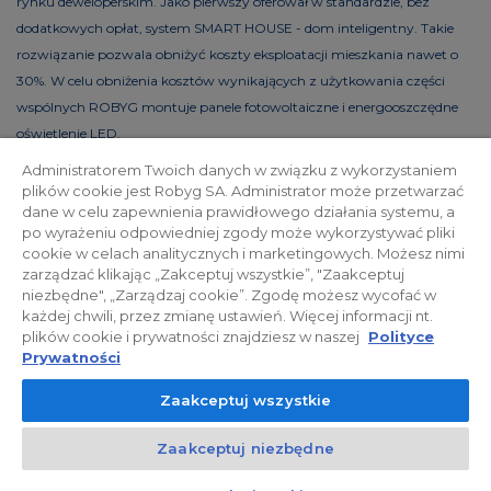
rynku deweloperskim. Jako pierwszy oferował w standardzie, bez
dodatkowych opłat, system SMART HOUSE - dom inteligentny. Takie
rozwiązanie pozwala obniżyć koszty eksploatacji mieszkania nawet o
30%. W celu obniżenia kosztów wynikających z użytkowania części
wspólnych ROBYG montuje panele fotowoltaiczne i energooszczędne
oświetlenie LED.
Administratorem Twoich danych w związku z wykorzystaniem
plików cookie jest Robyg SA. Administrator może przetwarzać
dane w celu zapewnienia prawidłowego działania systemu, a
Polityka prywatności
Relacje inwestorskie
po wyrażeniu odpowiedniej zgody może wykorzystywać pliki
cookie w celach analitycznych i marketingowych. Możesz nimi
zarządzać klikając „Zakceptuj wszystkie”, "Zaakceptuj
Facebook
niezbędne", „Zarządzaj cookie”. Zgodę możesz wycofać w
każdej chwili, przez zmianę ustawień. Więcej informacji nt.
plików cookie i prywatności znajdziesz w naszej
Polityce
© 2026 ROBYG. Wszystkie prawa zastrzeżone. Powyższa oferta i
Prywatności
przedstawione materiały graficzne mają charakter jedynie
Zaakceptuj wszystkie
informacyjny, nie mogą być traktowane jako ostateczne projekty
realizacyjne, nie stanowią również oferty handlowej w rozumieniu art.
Zaakceptuj niezbędne
66 §1 Kodeksu Cywilnego oraz innych właściwych przepisów prawnych.