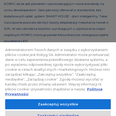
ROBYG od lat jest pionierem wprowadzającym nowe standardy na
rynku deweloperskim. Jako pierwszy oferował w standardzie, bez
dodatkowych opłat, system SMART HOUSE - dom inteligentny. Takie
rozwiązanie pozwala obniżyć koszty eksploatacji mieszkania nawet o
30%. W celu obniżenia kosztów wynikających z użytkowania części
wspólnych ROBYG montuje panele fotowoltaiczne i energooszczędne
oświetlenie LED.
Administratorem Twoich danych w związku z wykorzystaniem
plików cookie jest Robyg SA. Administrator może przetwarzać
dane w celu zapewnienia prawidłowego działania systemu, a
Polityka prywatności
Relacje inwestorskie
po wyrażeniu odpowiedniej zgody może wykorzystywać pliki
cookie w celach analitycznych i marketingowych. Możesz nimi
zarządzać klikając „Zakceptuj wszystkie”, "Zaakceptuj
Facebook
niezbędne", „Zarządzaj cookie”. Zgodę możesz wycofać w
każdej chwili, przez zmianę ustawień. Więcej informacji nt.
plików cookie i prywatności znajdziesz w naszej
Polityce
© 2026 ROBYG. Wszystkie prawa zastrzeżone. Powyższa oferta i
Prywatności
przedstawione materiały graficzne mają charakter jedynie
Zaakceptuj wszystkie
informacyjny, nie mogą być traktowane jako ostateczne projekty
realizacyjne, nie stanowią również oferty handlowej w rozumieniu art.
Zaakceptuj niezbędne