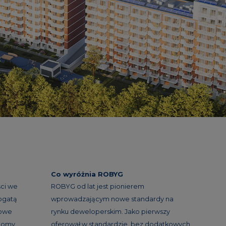
Co wyróżnia ROBYG
ci we
ROBYG od lat jest pionierem
ogatą
wprowadzającym nowe standardy na
nowe
rynku deweloperskim. Jako pierwszy
 domy
oferował w standardzie, bez dodatkowych