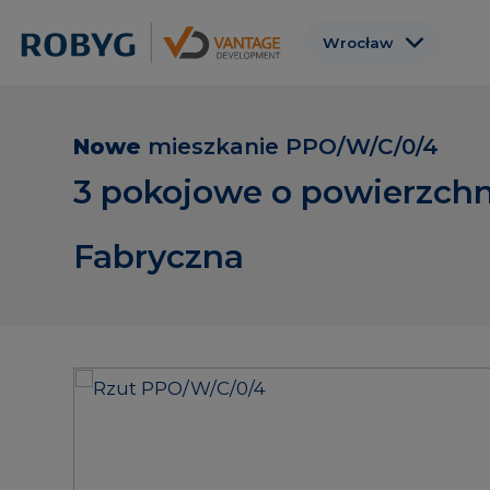
Wrocław
Warszawa
Gdańsk
Nowe
mieszkanie
PPO/W/C/0/4
Poznań
3 pokojowe o powierzchn
Gdynia
Fabryczna
Łódź