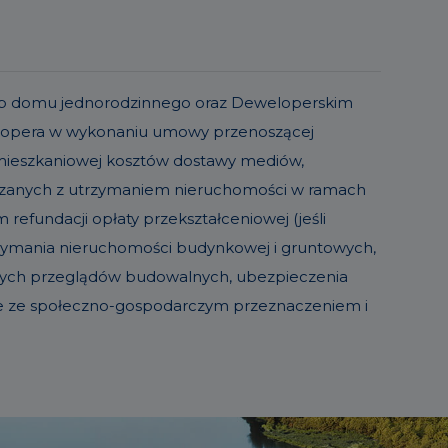
o lub domu jednorodzinnego oraz Deweloperskim
elopera w wykonaniu umowy przenoszącej
 mieszkaniowej kosztów dostawy mediów,
iązanych z utrzymaniem nieruchomości w ramach
refundacji opłaty przekształceniowej (jeśli
trzymania nieruchomości budynkowej i gruntowych,
sowych przeglądów budowalnych, ubezpieczenia
ie ze społeczno-gospodarczym przeznaczeniem i