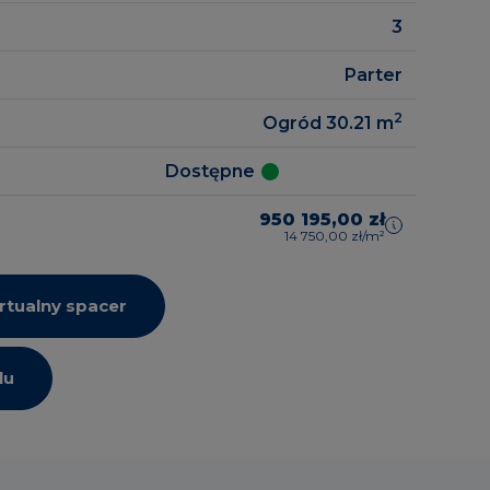
3
Parter
2
Ogród 30.21
m
Dostępne
950 195,00 zł
14 750,00 zł/m²
rtualny spacer
lu