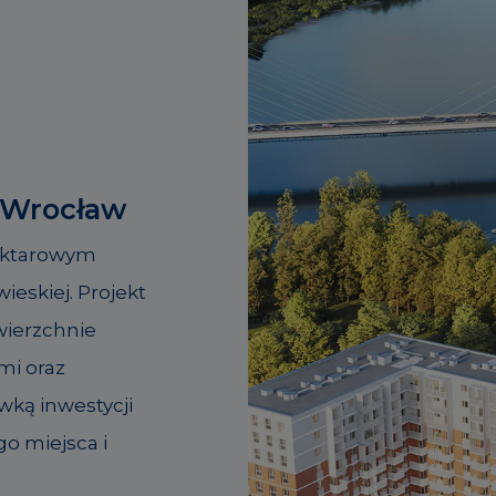
 Wrocław
hektarowym
ieskiej. Projekt
owierzchnie
mi oraz
wką inwestycji
go miejsca i