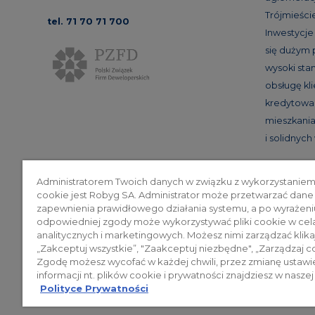
Trójmieście
tel. 71 70 71 700
Inwestycj
się dużym
wysoki st
obsługę kl
kredytowan
mieszkania
i solidnyc
Administratorem Twoich danych w związku z wykorzystaniem
cookie jest Robyg SA. Administrator może przetwarzać dane
Poli
zapewnienia prawidłowego działania systemu, a po wyrażeni
odpowiedniej zgody może wykorzystywać pliki cookie w cel
analitycznych i marketingowych. Możesz nimi zarządzać klika
„Zakceptuj wszystkie”, "Zaakceptuj niezbędne", „Zarządzaj c
© 2026 ROBYG. Wszystkie prawa zas
Zgodę możesz wycofać w każdej chwili, przez zmianę ustawi
mogą być traktowane jako ostateczne
informacji nt. plików cookie i prywatności znajdziesz w naszej
Polityce Prywatności