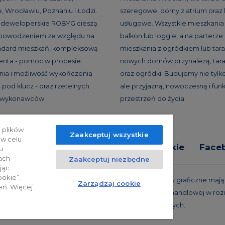
, Wrocławiu, Poznaniu i Łodzi.
szeregowe, domy z atrium oraz 
e deweloperskie ROBYG cieszą
usługowe. Wszystkie mieszkania
 powodzeniem ze względu na
balkon lub loggie, a na parterze
andard mieszkań, kompleksową
mieszkania z ogródkiem lub tar
ienta - pomoc w procesie
nowych domów przynależą, tara
ia i możliwość wykończenia
oraz ogródki. Budujemy nie tylko
 pod klucz - oraz rzetelnych
ale przyjazną, nowoczesną i fun
h wykonawców.
przestrzeń do życia.
 plików
Zaakceptuj wszystkie
 w celu
tyka prywatności
Relacje inwestorskie
Face
u
ach
Zaakceptuj niezbędne
jąc
ookie”.
trzeżone. Powyższa oferta i przedstawione materiały graficzne mają c
Zarządzaj cookie
eń. Więcej
 projekty realizacyjne, nie stanowią również oferty handlowej w roz
oraz innych właściwych przepisów prawnych.