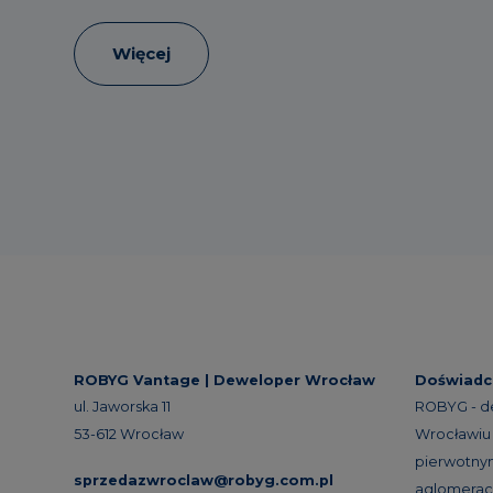
Więcej
ROBYG Vantage |
Deweloper Wrocław
Doświadc
ul. Jaworska 11
ROBYG - d
53-612 Wrocław
Wrocławiu 
pierwotnym
sprzedazwroclaw@robyg.com.pl
aglomeracj