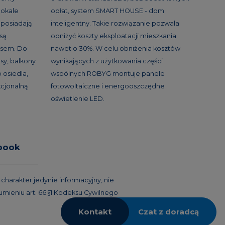
lokale
opłat, system SMART HOUSE - dom
 posiadają
inteligentny. Takie rozwiązanie pozwala
 są
obniżyć koszty eksploatacji mieszkania
asem. Do
nawet o 30%. W celu obniżenia kosztów
sy, balkony
wynikających z użytkowania części
 osiedla,
wspólnych ROBYG montuje panele
kcjonalną
fotowoltaiczne i energooszczędne
oświetlenie LED.
book
harakter jedynie informacyjny, nie
umieniu art. 66 §1 Kodeksu Cywilnego
Kontakt
Czat z doradcą