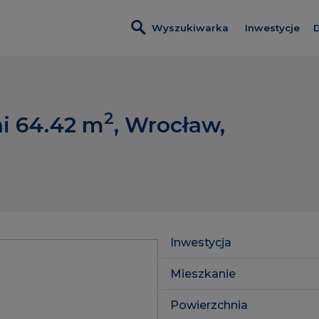
Wyszukiwarka
Inwestycje
D
Inwestycje 
Villa Viva
2
i 64.42
m
, Wrocław,
Apartamenty
Port Popowi
Inwestycje 
Lokale usłu
Inwestycja
Mieszkanie
Powierzchnia