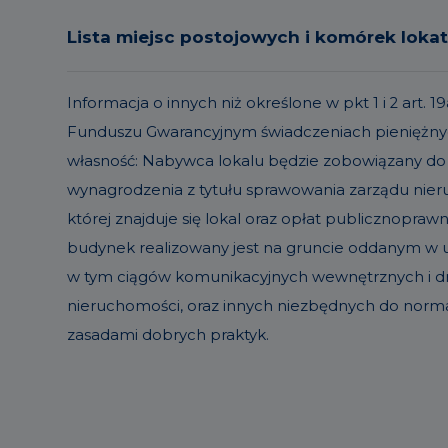
Lista miejsc postojowych i komórek loka
Informacja o innych niż określone w pkt 1 i 2 ar
Funduszu Gwarancyjnym świadczeniach pieniężnyc
własność: Nabywca lokalu będzie zobowiązany do
wynagrodzenia z tytułu sprawowania zarządu ni
której znajduje się lokal oraz opłat publicznopraw
budynek realizowany jest na gruncie oddanym w uż
w tym ciągów komunikacyjnych wewnętrznych i dró
nieruchomości, oraz innych niezbędnych do norm
zasadami dobrych praktyk.