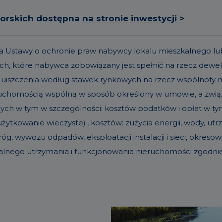
torskich dostępna
na stronie inwestycji >
t. 19a Ustawy o ochronie praw nabywcy lokalu mieszkalneg
h, które nabywca zobowiązany jest spełnić na rzecz dew
 uiszczenia według stawek rynkowych na rzecz wspólnoty
eruchomością wspólną w sposób określony w umowie, a zw
nych w tym w szczególności: kosztów podatków i opłat w tym 
ytkowanie wieczyste) , kosztów: zużycia energii, wody, u
g, wywozu odpadów, eksploatacji instalacji i sieci, okre
alnego utrzymania i funkcjonowania nieruchomości zgodn