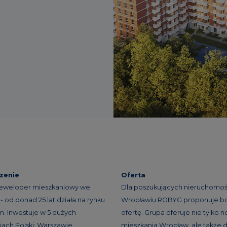
zenie
Oferta
eweloper mieszkaniowy we
Dla poszukujących nieruchomoś
- od ponad 25 lat działa na rynku
Wrocławiu ROBYG proponuje b
. Inwestuje w 5 dużych
ofertę. Grupa oferuje nie tylko 
ach Polski: Warszawie,
mieszkania Wrocław, ale także