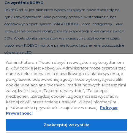
Co wyróżnia ROBYG
ROBYG od lat jest pionierem wprowadzającym nowe standardy na
rynku deweloperskim. Jako pierwszy oferował w standardzie, bez
dodatkowych opłat, system SMART HOUSE - dom inteligentny. Takie
rozwiązanie pozwala obniżyć koszty eksploatacji mieszkania nawet o
30%. W celu obniżenia kosztów wynikających z użytkowania części
wspólnych ROBYG montuje panele fotowoltaiczne i energooszczędne
oświetlenie LED.
Administratorem Twoich danych w związku z wykorzystaniem
plików cookie jest Robyg SA. Administrator może przetwarzać
dane w celu zapewnienia prawidłowego działania systemu, a
Polityka prywatności
Relacje inwestorskie
po wyrażeniu odpowiedniej zgody może wykorzystywać pliki
cookie w celach analitycznych i marketingowych. Możesz nimi
zarządzać klikając „Zakceptuj wszystkie”, "Zaakceptuj
Facebook
niezbędne", „Zarządzaj cookie”. Zgodę możesz wycofać w
każdej chwili, przez zmianę ustawień. Więcej informacji nt.
plików cookie i prywatności znajdziesz w naszej
Polityce
© 2026 ROBYG. Wszystkie prawa zastrzeżone. Powyższa oferta i
Prywatności
przedstawione materiały graficzne mają charakter jedynie
Zaakceptuj wszystkie
informacyjny, nie mogą być traktowane jako ostateczne projekty