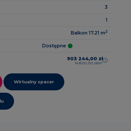
3
1
2
Balkon 17.21
m
Dostępne
903 244,00 zł
14 800,00 zł/m²
Wirtualny spacer
lu