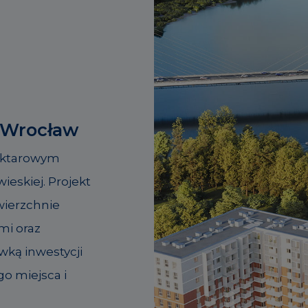
 Wrocław
hektarowym
ieskiej. Projekt
owierzchnie
mi oraz
wką inwestycji
go miejsca i