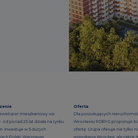
zenie
Oferta
eweloper mieszkaniowy we
Dla poszukujących nieruchomoś
- od ponad 25 lat działa na rynku
Wrocławiu ROBYG proponuje b
. Inwestuje w 5 dużych
ofertę. Grupa oferuje nie tylko 
ach Polski: Warszawie,
mieszkania Wrocław, ale także