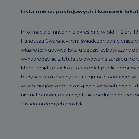
Lista miejsc postojowych i komórek loka
Informacja o innych niż określone w pkt 1 i 2 ar
Funduszu Gwarancyjnym świadczeniach pieniężnyc
własność: Nabywca lokalu będzie zobowiązany do
wynagrodzenia z tytułu sprawowania zarządu ni
której znajduje się lokal oraz opłat publicznopraw
budynek realizowany jest na gruncie oddanym w uż
w tym ciągów komunikacyjnych wewnętrznych i dró
nieruchomości, oraz innych niezbędnych do norm
zasadami dobrych praktyk.