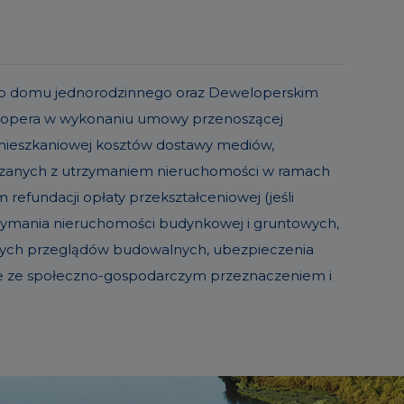
o lub domu jednorodzinnego oraz Deweloperskim
elopera w wykonaniu umowy przenoszącej
 mieszkaniowej kosztów dostawy mediów,
iązanych z utrzymaniem nieruchomości w ramach
refundacji opłaty przekształceniowej (jeśli
trzymania nieruchomości budynkowej i gruntowych,
sowych przeglądów budowalnych, ubezpieczenia
ie ze społeczno-gospodarczym przeznaczeniem i