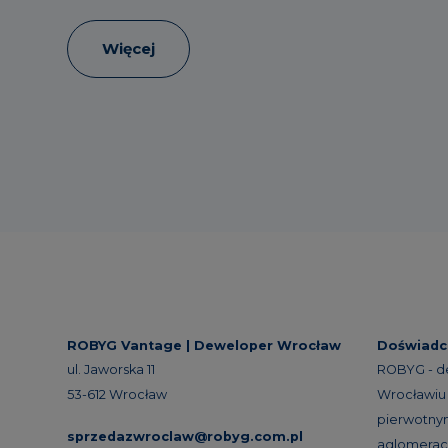
Więcej
ROBYG Vantage |
Deweloper Wrocław
Doświadc
ul. Jaworska 11
ROBYG - d
53-612 Wrocław
Wrocławiu 
pierwotnym
sprzedazwroclaw@robyg.com.pl
aglomeracj