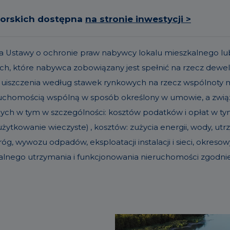
torskich dostępna
na stronie inwestycji >
t. 19a Ustawy o ochronie praw nabywcy lokalu mieszkalneg
h, które nabywca zobowiązany jest spełnić na rzecz dew
 uiszczenia według stawek rynkowych na rzecz wspólnoty
eruchomością wspólną w sposób określony w umowie, a zw
nych w tym w szczególności: kosztów podatków i opłat w tym 
ytkowanie wieczyste) , kosztów: zużycia energii, wody, u
g, wywozu odpadów, eksploatacji instalacji i sieci, okre
alnego utrzymania i funkcjonowania nieruchomości zgodn