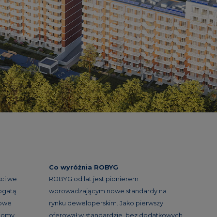
Co wyróżnia ROBYG
ci we
ROBYG od lat jest pionierem
ogatą
wprowadzającym nowe standardy na
nowe
rynku deweloperskim. Jako pierwszy
 domy
oferował w standardzie, bez dodatkowych