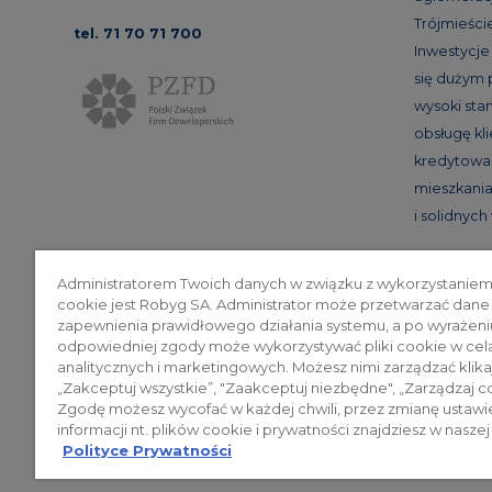
Trójmieście
tel. 71 70 71 700
Inwestycj
się dużym
wysoki st
obsługę kl
kredytowan
mieszkania
i solidnyc
Administratorem Twoich danych w związku z wykorzystaniem
cookie jest Robyg SA. Administrator może przetwarzać dane
Poli
zapewnienia prawidłowego działania systemu, a po wyrażeni
odpowiedniej zgody może wykorzystywać pliki cookie w cel
analitycznych i marketingowych. Możesz nimi zarządzać klika
„Zakceptuj wszystkie”, "Zaakceptuj niezbędne", „Zarządzaj c
© 2026 ROBYG. Wszystkie prawa zas
Zgodę możesz wycofać w każdej chwili, przez zmianę ustawi
mogą być traktowane jako ostateczne
informacji nt. plików cookie i prywatności znajdziesz w naszej
Polityce Prywatności