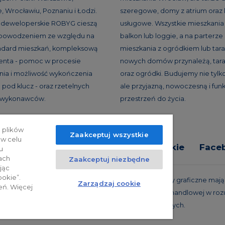
, Wrocławiu, Poznaniu i Łodzi.
szeregowe, domy z atrium oraz 
e deweloperskie ROBYG cieszą
usługowe. Wszystkie mieszkania
 powodzeniem ze względu na
balkon lub loggie, a na parterze
andard mieszkań, kompleksową
mieszkania z ogródkiem lub tar
ienta - pomoc w procesie
nowych domów przynależą, tara
ia i możliwość wykończenia
oraz ogródki. Budujemy nie tylko
 pod klucz - oraz rzetelnych
ale przyjazną, nowoczesną i fun
h wykonawców.
przestrzeń do życia.
 plików
Zaakceptuj wszystkie
 w celu
tyka prywatności
Relacje inwestorskie
Face
u
ach
Zaakceptuj niezbędne
jąc
ookie”.
trzeżone. Powyższa oferta i przedstawione materiały graficzne mają c
Zarządzaj cookie
eń. Więcej
 projekty realizacyjne, nie stanowią również oferty handlowej w roz
oraz innych właściwych przepisów prawnych.