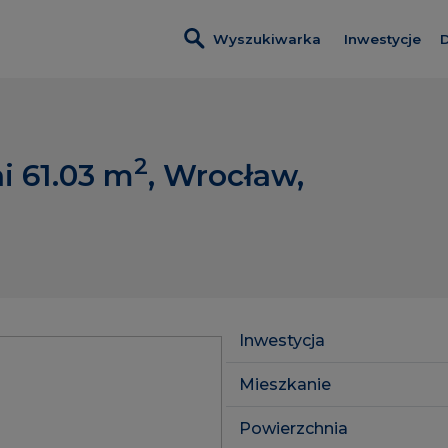
Wyszukiwarka
Inwestycje
D
Inwestycje 
Villa Viva
2
i 61.03
m
, Wrocław,
Apartamenty
Port Popowi
Inwestycje 
Lokale usłu
Inwestycja
Mieszkanie
Powierzchnia