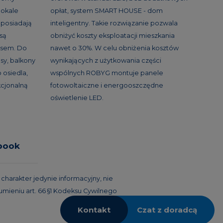
lokale
opłat, system SMART HOUSE - dom
 posiadają
inteligentny. Takie rozwiązanie pozwala
 są
obniżyć koszty eksploatacji mieszkania
asem. Do
nawet o 30%. W celu obniżenia kosztów
sy, balkony
wynikających z użytkowania części
 osiedla,
wspólnych ROBYG montuje panele
kcjonalną
fotowoltaiczne i energooszczędne
oświetlenie LED.
book
harakter jedynie informacyjny, nie
umieniu art. 66 §1 Kodeksu Cywilnego
Kontakt
Czat z doradcą