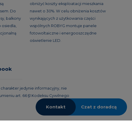
 są
obniżyć koszty eksploatacji mieszkania
asem. Do
nawet o 30%. W celu obniżenia kosztów
sy, balkony
wynikających z użytkowania części
 osiedla,
wspólnych ROBYG montuje panele
kcjonalną
fotowoltaiczne i energooszczędne
oświetlenie LED.
book
harakter jedynie informacyjny, nie
umieniu art. 66 §1 Kodeksu Cywilnego
Kontakt
Czat z doradcą