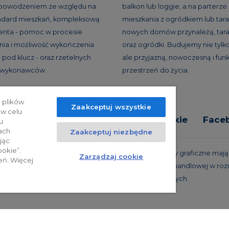
 powodzeniem ze względu na
balkon lub loggie, a na parterze
andard mieszkań, kompleksową
mieszkania z ogródkiem lub tar
ienta - pomoc w procesie
nowych domów przynależą, tara
ia i możliwość wykończenia
oraz ogródki. Budujemy nie tylko
 pod klucz - oraz rzetelnych
ale przyjazną, nowoczesną i fun
h wykonawców.
przestrzeń do życia.
 plików
Zaakceptuj wszystkie
 w celu
tyka prywatności
Relacje inwestorskie
Face
u
ach
Zaakceptuj niezbędne
jąc
ookie”.
trzeżone. Powyższa oferta i przedstawione materiały graficzne mają c
Zarządzaj cookie
eń. Więcej
 projekty realizacyjne, nie stanowią również oferty handlowej w roz
oraz innych właściwych przepisów prawnych.