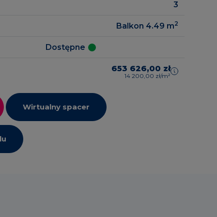
3
2
Balkon 4.49
m
Dostępne
653 626,00 zł
14 200,00 zł/m²
Wirtualny spacer
lu