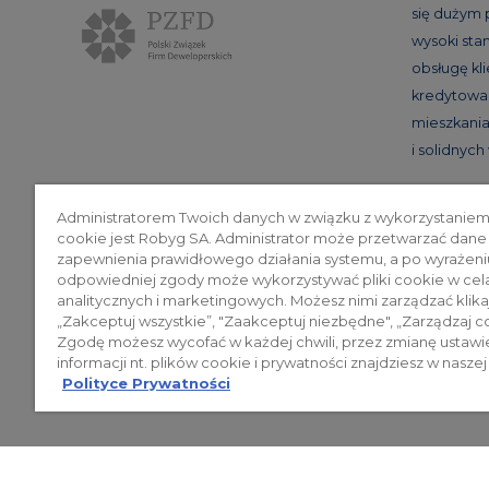
się dużym
wysoki st
obsługę kl
kredytowan
mieszkania
i solidnyc
Administratorem Twoich danych w związku z wykorzystaniem
cookie jest Robyg SA. Administrator może przetwarzać dane
Poli
zapewnienia prawidłowego działania systemu, a po wyrażeni
odpowiedniej zgody może wykorzystywać pliki cookie w cel
analitycznych i marketingowych. Możesz nimi zarządzać klika
„Zakceptuj wszystkie”, "Zaakceptuj niezbędne", „Zarządzaj c
© 2026 ROBYG. Wszystkie prawa zas
Zgodę możesz wycofać w każdej chwili, przez zmianę ustawi
mogą być traktowane jako ostateczne
informacji nt. plików cookie i prywatności znajdziesz w naszej
Polityce Prywatności