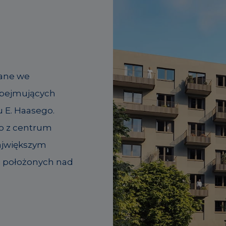
wane we
 obejmujących
 E. Haasego.
o z centrum
największym
y i położonych nad