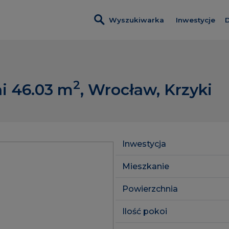
Wyszukiwarka
Inwestycje
D
Inwestycje 
Villa Viva
2
i 46.03
m
, Wrocław, Krzyki
Apartamenty
Port Popowi
Inwestycje 
Inwestycja
Lokale usłu
Mieszkanie
Powierzchnia
Ilość pokoi