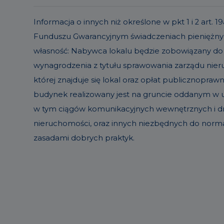
Informacja o innych niż określone w pkt 1 i 2 ar
Funduszu Gwarancyjnym świadczeniach pieniężnyc
własność: Nabywca lokalu będzie zobowiązany do
wynagrodzenia z tytułu sprawowania zarządu ni
której znajduje się lokal oraz opłat publicznopraw
budynek realizowany jest na gruncie oddanym w uż
w tym ciągów komunikacyjnych wewnętrznych i dró
nieruchomości, oraz innych niezbędnych do norm
zasadami dobrych praktyk.