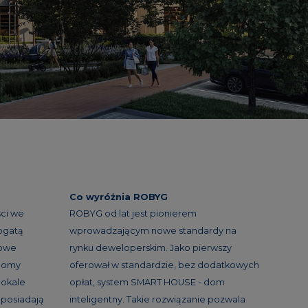
Co wyróżnia ROBYG
ci we
ROBYG od lat jest pionierem
ogatą
wprowadzającym nowe standardy na
nowe
rynku deweloperskim. Jako pierwszy
 domy
oferował w standardzie, bez dodatkowych
lokale
opłat, system SMART HOUSE - dom
 posiadają
inteligentny. Takie rozwiązanie pozwala