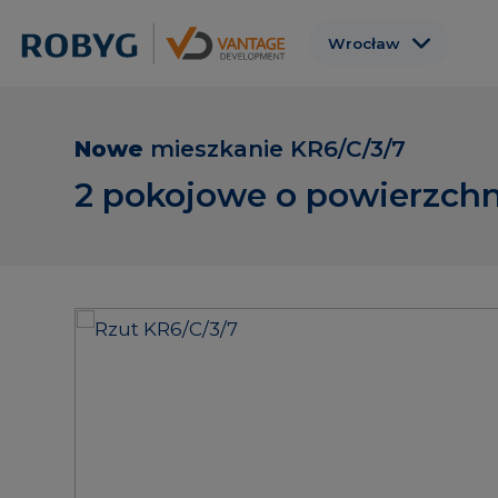
Wrocław
Warszawa
Gdańsk
Nowe
mieszkanie
KR6/C/3/7
Poznań
2 pokojowe o powierzchn
Gdynia
Łódź