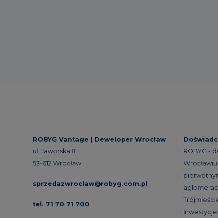
ROBYG Vantage |
Deweloper Wrocław
Doświadc
ul. Jaworska 11
ROBYG - d
53-612 Wrocław
Wrocławiu 
pierwotnym
sprzedazwroclaw@robyg.com.pl
aglomeracj
Trójmieście
tel. 71 70 71 700
Inwestycj