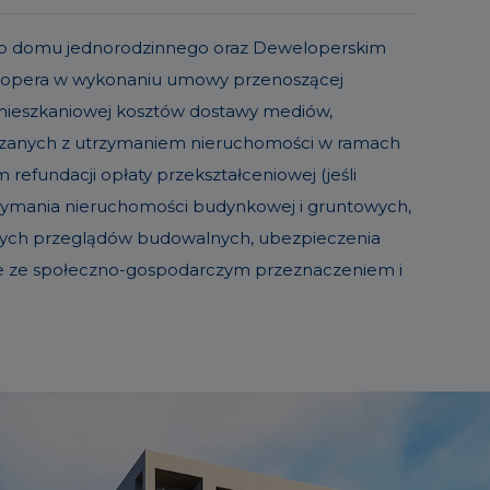
o lub domu jednorodzinnego oraz Deweloperskim
elopera w wykonaniu umowy przenoszącej
 mieszkaniowej kosztów dostawy mediów,
iązanych z utrzymaniem nieruchomości w ramach
refundacji opłaty przekształceniowej (jeśli
trzymania nieruchomości budynkowej i gruntowych,
sowych przeglądów budowalnych, ubezpieczenia
ie ze społeczno-gospodarczym przeznaczeniem i