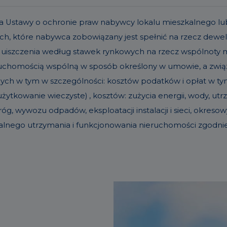
t. 19a Ustawy o ochronie praw nabywcy lokalu mieszkalneg
h, które nabywca zobowiązany jest spełnić na rzecz dew
 uiszczenia według stawek rynkowych na rzecz wspólnoty
eruchomością wspólną w sposób określony w umowie, a zw
nych w tym w szczególności: kosztów podatków i opłat w tym 
ytkowanie wieczyste) , kosztów: zużycia energii, wody, u
g, wywozu odpadów, eksploatacji instalacji i sieci, okre
alnego utrzymania i funkcjonowania nieruchomości zgodn