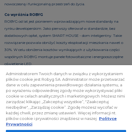
nowoczesną i funkcjonalną przestrzeń do życia.
Co wyróżnia ROBYG
ROBYG od lat jest pionierem wprowadzającym nowe standardy na
rynku deweloperskim. Jako pierwszy oferował w standardzie, bez
dodatkowych opłat, system SMART HOUSE - dom inteligentny. Takie
rozwiązanie pozwala obniżyć koszty eksploatacji mieszkania nawet o
30%. W celu obniżenia kosztów wynikających z użytkowania części
wspólnych ROBYG montuje panele fotowoltaiczne i energooszczędne
oświetlenie LED.
Administratorem Twoich danych w związku z wykorzystaniem
plików cookie jest Robyg SA. Administrator może przetwarzać
dane w celu zapewnienia prawidłowego działania systemu, a
Polityka prywatności
Relacje inwestorskie
po wyrażeniu odpowiedniej zgody może wykorzystywać pliki
cookie w celach analitycznych i marketingowych. Możesz nimi
zarządzać klikając „Zakceptuj wszystkie”, "Zaakceptuj
Facebook
niezbędne", „Zarządzaj cookie”. Zgodę możesz wycofać w
każdej chwili, przez zmianę ustawień. Więcej informacji nt.
plików cookie i prywatności znajdziesz w naszej
Polityce
© 2026 ROBYG. Wszystkie prawa zastrzeżone. Powyższa oferta i
Prywatności
przedstawione materiały graficzne mają charakter jedynie