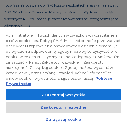
rozwiązanie pozwala obniżyć koszty eksploatacji mieszkania nawet o
30%. W celu obniżenia kosztów wynikających z użytkowania części
wspólnych ROBYG montuje panele fotowoltaiczne i energooszczędne
oświetlenie LED.
Administratorem Twoich danych w związku z wykorzystaniem
plików cookie jest Robyg SA. Administrator może przetwarzać
dane w celu zapewnienia prawidłowego działania systemu, a
Polityka prywatności
Relacje inwestorskie
po wyrażeniu odpowiedniej zgody może wykorzystywać pliki
cookie w celach analitycznych i marketingowych. Możesz nimi
zarządzać klikając „Zakceptuj wszystkie”, "Zaakceptuj
Facebook
niezbędne", „Zarządzaj cookie”. Zgodę możesz wycofać w
każdej chwili, przez zmianę ustawień. Więcej informacji nt.
plików cookie i prywatności znajdziesz w naszej
Polityce
© 2026 ROBYG. Wszystkie prawa zastrzeżone. Powyższa oferta i
Prywatności
przedstawione materiały graficzne mają charakter jedynie
Zaakceptuj wszystkie
informacyjny, nie mogą być traktowane jako ostateczne projekty
realizacyjne, nie stanowią również oferty handlowej w rozumieniu art.
Zaakceptuj niezbędne
66 §1 Kodeksu Cywilnego oraz innych właściwych przepisów prawnych.
Kontakt
Czat z doradcą
Zarządzaj cookie