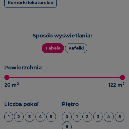
Komórki lokatorskie
Sposób wyświetlania:
Tabela
Kafelki
Powierzchnia
2
2
26
m
122
m
Liczba pokoi
Piętro
1
2
3
4
5
0
1
2
3
4
5
6