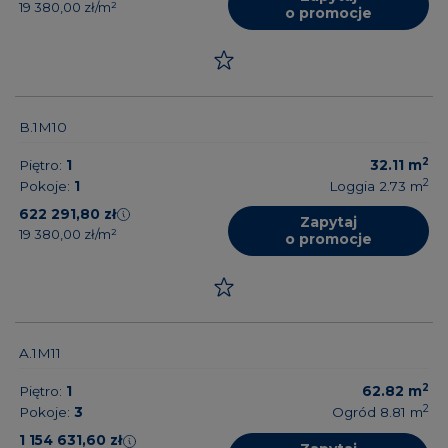
19 380,00 zł/m²
o promocje
B.1M10
2
Piętro:
1
32.11
m
2
Pokoje:
1
Loggia 2.73
m
622 291,80 zł
Zapytaj
19 380,00 zł/m²
o promocje
A.1M11
2
Piętro:
1
62.82
m
2
Pokoje:
3
Ogród 8.81
m
1 154 631,60 zł