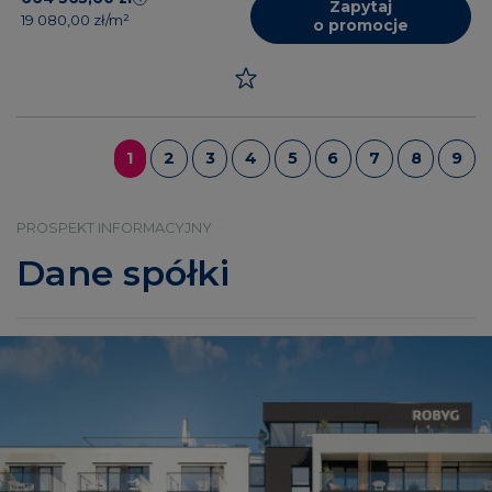
Zapytaj
19 080,00 zł/m²
o promocje
1
2
3
4
5
6
7
8
9
PROSPEKT INFORMACYJNY
Dane spółki