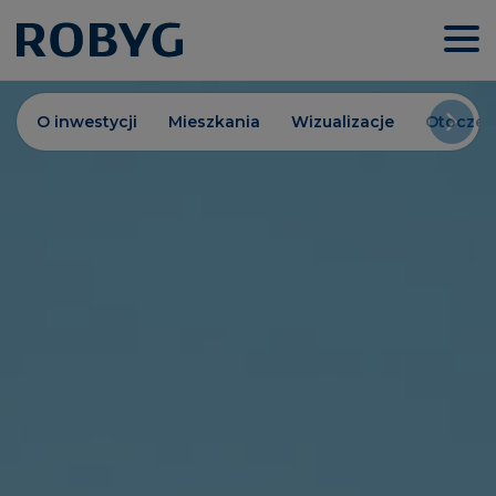
O inwestycji
Mieszkania
Wizualizacje
Otoczen