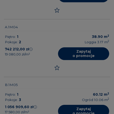
A.1M04
2
Piętro:
1
38.90
m
2
Pokoje:
2
Loggia 3.17
m
742 212,00 zł
Zapytaj
19 080,00 zł/m²
o promocje
B.1M05
2
Piętro:
1
60.12
m
2
Pokoje:
3
Ogród 10.06
m
1 056 909,60 zł
Zapytaj
17 580,00 zł/m²
o promocje