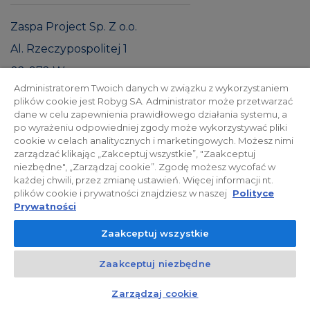
Zaspa Project Sp. Z o.o.
Al. Rzeczypospolitej 1
02-972 Warszawa
Administratorem Twoich danych w związku z wykorzystaniem
NIP: 9512575814
plików cookie jest Robyg SA. Administrator może przetwarzać
dane w celu zapewnienia prawidłowego działania systemu, a
|
Prospekt informacyjny
JLL
po wyrażeniu odpowiedniej zgody może wykorzystywać pliki
cookie w celach analitycznych i marketingowych. Możesz nimi
zarządzać klikając „Zakceptuj wszystkie”, "Zaakceptuj
niezbędne", „Zarządzaj cookie”. Zgodę możesz wycofać w
każdej chwili, przez zmianę ustawień. Więcej informacji nt.
plików cookie i prywatności znajdziesz w naszej
Polityce
WIZUALIZACJE OSIEDLA
Prywatności
Galeria inwestycji
Zaakceptuj wszystkie
Zaakceptuj niezbędne
Kontakt
Czat z doradcą
Zarządzaj cookie