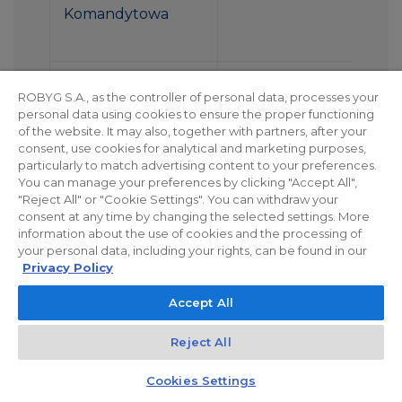
Komandytowa
9/151 ROBYG Praga
Al. Rzeczypospolitej 1
ROBYG S.A., as the controller of personal data, processes your
Investment I
02-972 Warszawa
personal data using cookies to ensure the proper functioning
spółka z
of the website. It may also, together with partners, after your
consent, use cookies for analytical and marketing purposes,
ograniczoną
particularly to match advertising content to your preferences.
odpowiedzialnością
You can manage your preferences by clicking "Accept All",
Spółka
"Reject All" or "Cookie Settings". You can withdraw your
Komandytowa
consent at any time by changing the selected settings. More
information about the use of cookies and the processing of
your personal data, including your rights, can be found in our
Privacy Policy
15/167 ROBYG
Al. Rzeczypospolitej 1
Accept All
Praga Investment I
02-972 Warszawa
spółka z
Reject All
ograniczoną
odpowiedzialnością
Kontakt
Czat z doradcą
Cookies Settings
Spółka