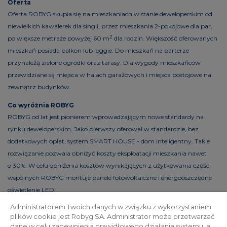
Oferta
Oferta ROBYG skupia się na mieszkaniach w stanie deweloperskim od
niewielkich kawalerek dla singli, przez mieszkania 2-pokojowe dla par,
2
po większe metraże powyżej 60 m
dla rodzin. Większość oferowanych
mieszkań posiada balkon lub loggie. Do mieszkań na parterze
przynależą zielone ogródki oraz tarasy. Dla wygody mieszkańców
przewidziane są miejsca w halach garażowych i miejsca postojowe na
zewnątrz budynków.
Co wyróżnia ROBYG
ROBYG od lat jest pionierem wprowadzającym nowe standardy na
rynku deweloperskim. Jako pierwszy oferował w standardzie, bez
dodatkowych opłat, system SMART HOUSE - dom inteligentny. Takie
rozwiązanie pozwala obniżyć koszty eksploatacji mieszkania nawet
o 30%. W celu obniżenia kosztów wynikających z użytkowania części
wspólnych ROBYG montuje panele fotowoltaiczne i energooszczędne
oświetlenie LED.
Administratorem Twoich danych w związku z wykorzystaniem
plików cookie jest Robyg SA. Administrator może przetwarzać
dane w celu zapewnienia prawidłowego działania systemu, a