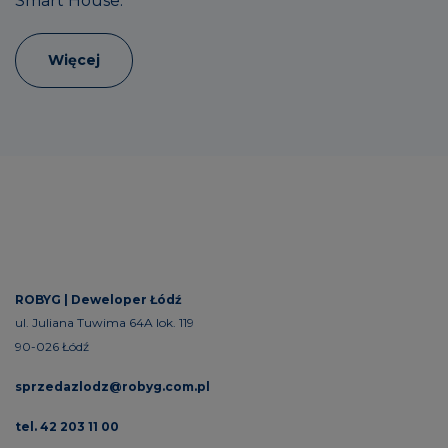
Smart House.
Więcej
ROBYG |
Deweloper Łódź
ul. Juliana Tuwima 64A lok. 119
90-026 Łódź
sprzedazlodz@robyg.com.pl
tel. 42 203 11 00