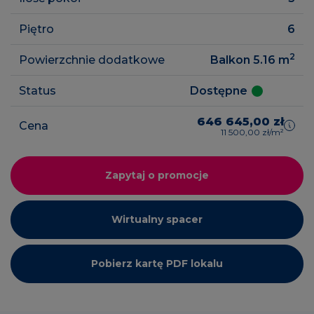
Piętro
6
2
Powierzchnie dodatkowe
Balkon 5.16
m
Status
Dostępne
646 645,00 zł
Cena
11 500,00 zł/m²
Zapytaj o promocje
Wirtualny spacer
Pobierz kartę PDF lokalu