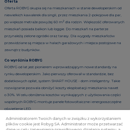
Oferta
Oferta ROBYG skupia się na mieszkaniach w stanie deweloperskim od
niewielkich kawalerek dla singli, przez mieszkania 2-pokojowe dla par,
2
po większe metraże powyżej 60 m
dla rodzin. Większość oferowanych
mieszkań posiada balkon lub loggie. Do mieszkań na parterze
przynależą zielone ogródki oraz tarasy. Dla wygody mieszkańców
przewidziane są miejsca w halach garażowych i miejsca postojowe na
zewnątrz budynków.
Co wyróżnia ROBYG
ROBYG od lat jest pionierem wprowadzającym nowe standardy na
rynku deweloperskim. Jako pierwszy oferował w standardzie, bez
dodatkowych opłat, system SMART HOUSE - dom inteligentny. Takie
rozwiązanie pozwala obniżyć koszty eksploatacji mieszkania nawet
o 30%. W celu obniżenia kosztów wynikających z użytkowania części
wspólnych ROBYG montuje panele fotowoltaiczne i energooszczędne
oświetlenie LED.
Administratorem Twoich danych w związku z wykorzystaniem
plików cookie jest Robyg SA. Administrator może przetwarzać
dane w celu zapewnienia prawidłowego działania systemu, a