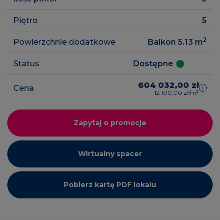
Piętro
5
2
Powierzchnie dodatkowe
Balkon 5.13
m
Status
Dostępne
604 032,00 zł
Cena
12 100,00 zł/m²
Zapytaj o promocje
Wirtualny spacer
Pobierz kartę PDF lokalu