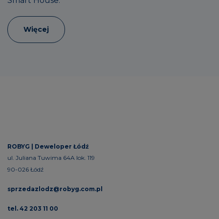
Smart House.
Więcej
ROBYG |
Deweloper Łódź
ul. Juliana Tuwima 64A lok. 119
90-026 Łódź
sprzedazlodz@robyg.com.pl
tel. 42 203 11 00