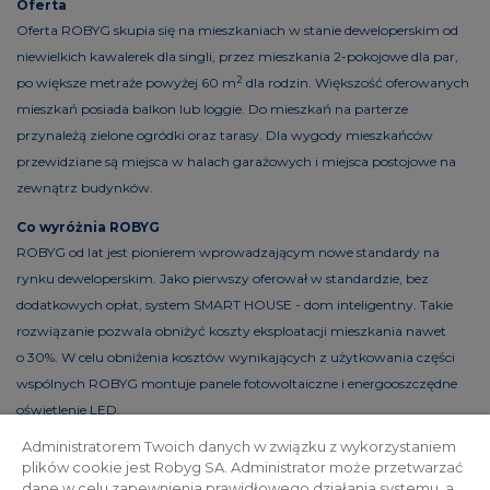
Oferta
Oferta ROBYG skupia się na mieszkaniach w stanie deweloperskim od
niewielkich kawalerek dla singli, przez mieszkania 2-pokojowe dla par,
2
po większe metraże powyżej 60 m
dla rodzin. Większość oferowanych
mieszkań posiada balkon lub loggie. Do mieszkań na parterze
przynależą zielone ogródki oraz tarasy. Dla wygody mieszkańców
przewidziane są miejsca w halach garażowych i miejsca postojowe na
zewnątrz budynków.
Co wyróżnia ROBYG
ROBYG od lat jest pionierem wprowadzającym nowe standardy na
rynku deweloperskim. Jako pierwszy oferował w standardzie, bez
dodatkowych opłat, system SMART HOUSE - dom inteligentny. Takie
rozwiązanie pozwala obniżyć koszty eksploatacji mieszkania nawet
o 30%. W celu obniżenia kosztów wynikających z użytkowania części
wspólnych ROBYG montuje panele fotowoltaiczne i energooszczędne
oświetlenie LED.
Administratorem Twoich danych w związku z wykorzystaniem
plików cookie jest Robyg SA. Administrator może przetwarzać
dane w celu zapewnienia prawidłowego działania systemu, a