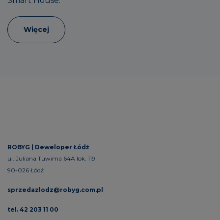
Smart House.
Więcej
ROBYG |
Deweloper Łódź
ul. Juliana Tuwima 64A lok. 119
90-026 Łódź
sprzedazlodz@robyg.com.pl
tel. 42 203 11 00