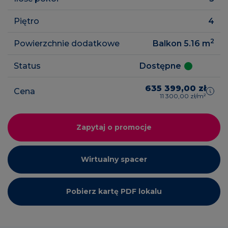
Piętro
4
2
Powierzchnie dodatkowe
Balkon 5.16
m
Status
Dostępne
635 399,00 zł
Cena
11 300,00 zł/m²
Zapytaj o promocje
Wirtualny spacer
Pobierz kartę PDF lokalu