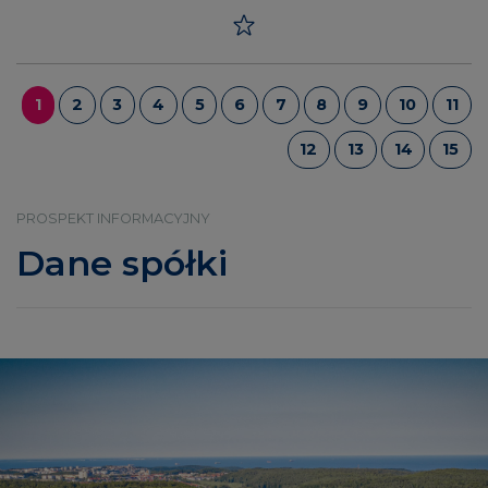
1
2
3
4
5
6
7
8
9
10
11
12
13
14
15
PROSPEKT INFORMACYJNY
Dane spółki