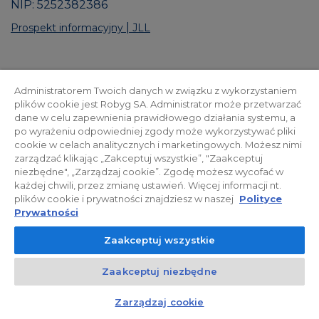
NIP: 5252382386
|
Prospekt informacyjny
JLL
Administratorem Twoich danych w związku z wykorzystaniem
WIZUALIZACJE OSIEDLA
plików cookie jest Robyg SA. Administrator może przetwarzać
dane w celu zapewnienia prawidłowego działania systemu, a
Galeria inwestycji
po wyrażeniu odpowiedniej zgody może wykorzystywać pliki
cookie w celach analitycznych i marketingowych. Możesz nimi
zarządzać klikając „Zakceptuj wszystkie”, "Zaakceptuj
niezbędne", „Zarządzaj cookie”. Zgodę możesz wycofać w
każdej chwili, przez zmianę ustawień. Więcej informacji nt.
plików cookie i prywatności znajdziesz w naszej
Polityce
Prywatności
Zaakceptuj wszystkie
Zaakceptuj niezbędne
Kontakt
Rozmowa
Czat z doradcą
Zarządzaj cookie