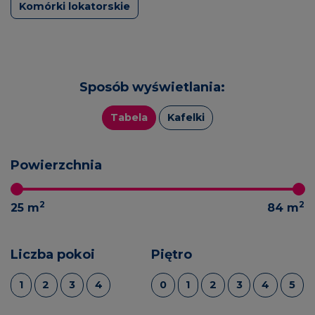
Komórki lokatorskie
Sposób wyświetlania:
Tabela
Kafelki
Powierzchnia
2
2
25
m
84
m
Liczba pokoi
Piętro
1
2
3
4
0
1
2
3
4
5