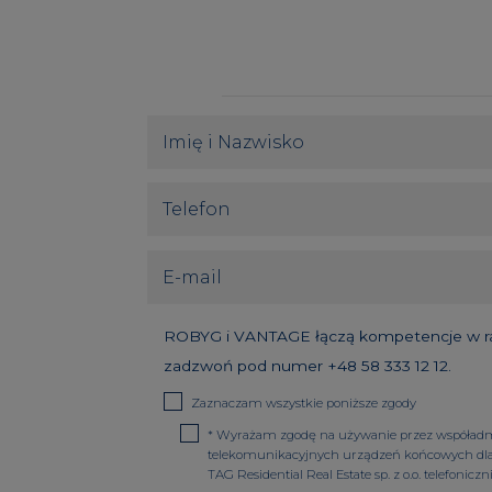
ROBYG i VANTAGE łączą kompetencje w rama
zadzwoń pod numer
+48 58 333 12 12
.
Zaznaczam wszystkie poniższe zgody
*
Wyrażam zgodę na używanie przez współadminis
telekomunikacyjnych urządzeń końcowych dla c
TAG Residential Real Estate sp. z o.o. telefoniczni