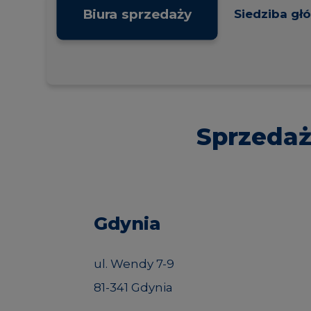
Biura sprzedaży
Siedziba gł
Sprzeda
Gdynia
ul. Wendy 7-9
81-341 Gdynia