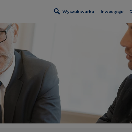
Wyszukiwarka
Inwestycje
D
Wszystkie in
Dobre Miejs
Wendy
Foresteria
Inwestycje z
Lokale usłu