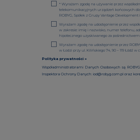
*
Wyrażam zgodę na używanie przez współadminis
telekomunikacyjnych urządzeń końcowych dla c
ROBYG, Spółek z Grupy Vantage Development i sp
Wyrażam zgodę na udostępnienie przez współadm
w zakresie: imię i nazwisko, numer telefonu, a
hipotecznego uzyskiwanego za pośrednictwem
Wyrażam zgodę na udostępnienie przez ROBYG Ma
w Łodzi przy ul. Kilińskiego 74, 90 – 119 Łódź
Polityka prywatności »
Współadministratorami Danych Osobowych są ROBYG Marke
Inspektora Ochrony Danych: iod@robyg.com.pl oraz kore