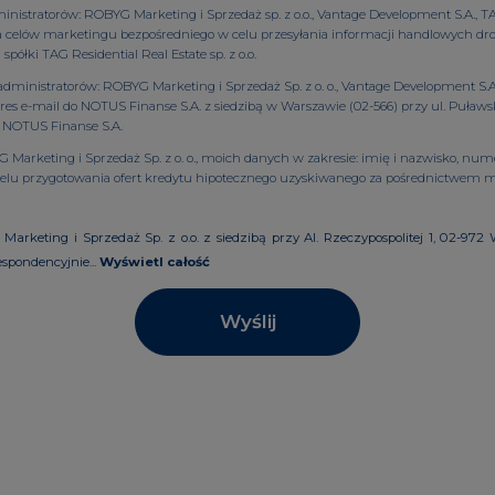
tratorów: ROBYG Marketing i Sprzedaż sp. z o.o., Vantage Development S.A., TAG R
elów marketingu bezpośredniego w celu przesyłania informacji handlowych drog
ółki TAG Residential Real Estate sp. z o.o.
inistratorów: ROBYG Marketing i Sprzedaż Sp. z o. o., Vantage Development S.A., 
dres e-mail do NOTUS Finanse S.A. z siedzibą w Warszawie (02-566) przy ul. Puławs
 NOTUS Finanse S.A.
rketing i Sprzedaż Sp. z o. o., moich danych w zakresie: imię i nazwisko, numer
 w celu przygotowania ofert kredytu hipotecznego uzyskiwanego za pośrednictwem 
ting i Sprzedaż Sp. z o.o. z siedzibą przy Al. Rzeczypospolitej 1, 02-972 W
spondencyjnie...
Wyświetl całość
Wyślij