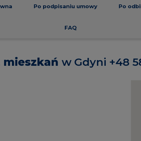
ówna
Po podpisaniu umowy
Po odbi
FAQ
ż mieszkań
w Gdyni +48 58