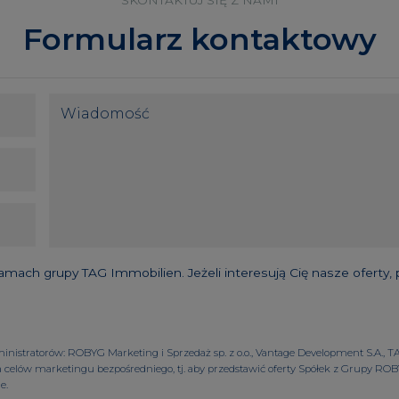
SKONTAKTUJ SIĘ Z NAMI
Formularz kontaktowy
ch grupy TAG Immobilien. Jeżeli interesują Cię nasze oferty,
tratorów: ROBYG Marketing i Sprzedaż sp. z o.o., Vantage Development S.A., TAG R
elów marketingu bezpośredniego, tj. aby przedstawić oferty Spółek z Grupy ROB
e.