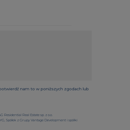
 potwierdź nam to w poniższych zgodach lub
esidential Real Estate sp. z o.o.
YG, Spółek z Grupy Vantage Development i spółki