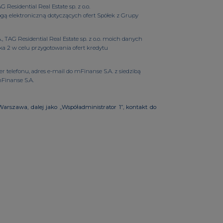
esidential Real Estate sp. z o.o.
ą elektroniczną dotyczących ofert Spółek z Grupy
TAG Residential Real Estate sp. z o.o. moich danych
ka 2 w celu przygotowania ofert kredytu
 telefonu, adres e-mail do mFinanse S.A. z siedzibą
mFinanse S.A.
arszawa, dalej jako „Współadministrator 1”, kontakt do