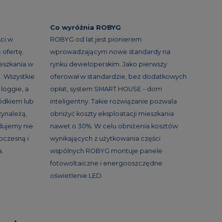
Co wyróżnia ROBYG
ci w
ROBYG od lat jest pionierem
ofertę.
wprowadzającym nowe standardy na
eszkania w
rynku deweloperskim. Jako pierwszy
. Wszystkie
oferował w standardzie, bez dodatkowych
loggie, a
opłat, system SMART HOUSE - dom
ródkiem lub
inteligentny. Takie rozwiązanie pozwala
ynależą,
obniżyć koszty eksploatacji mieszkania
udujemy nie
nawet o 30%. W celu obniżenia kosztów
woczesną i
wynikających z użytkowania części
a.
wspólnych ROBYG montuje panele
fotowoltaiczne i energooszczędne
oświetlenie LED.