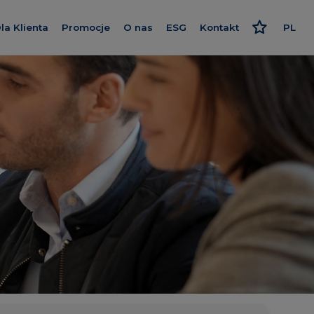
la Klienta
Promocje
O nas
ESG
Kontakt
PL
westycje
Kredyt
Poznaj nas
Odpowiedzialne podejści
EN
Wykończenie pod klucz
Nasz standard
Strategia i raport
ce
Program poleceń
Dajemy więcej
Polityki
Karta rabatowa
Smart House by Keemple
Rzecznik Klienta
Zakup Gruntu
realizowane
Dziennik budowy
Spółki Grupy
gowe
Panel Klienta
Dla inwestora
Kariera