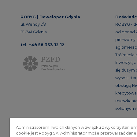
ROBYG |
Deweloper Gdynia
Doświadc
ul. Wendy 7/9
ROBYG - d
81-341 Gdynia
od ponad 24
pierwotnym
tel. +48 58 333 12 12
aglomeracj
Trójmieście
Inwestycj
się dużym
wysoki st
obsługę kl
kredytowan
mieszkania 
solidnych
Administratorem Twoich danych w związku z wykorzystaniem
cookie jest Robyg SA. Administrator może przetwarzać dane