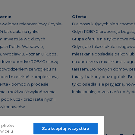
zenie
Oferta
eweloper mieszkaniowy Gdynia-
Dla poszukujących nieruchomoś
 lat działa na rynku
Gdyni ROBYG proponuje bogatą 
. Inwestuje w 5 dużych
Grupa oferuje nie tylko nowe mi
ach Polski: Warszawie,
Gdyni, ale także lokale usługowe
, Wrocławiu, Poznaniu i Łodzi.
mieszkania posiadają balkon lub 
e deweloperskie ROBYG cieszą
na parterze są mieszkania z og
 powodzeniem ze względu na
tarasem. Do nowych domów prz
andard mieszkań, kompleksową
tarasy, balkony oraz ogródki. B
ienta - pomoc w procesie
tylko osiedla, ale przyjazną, no
ia i możliwość wykończenia
funkcjonalną przestrzeń do życi
pod klucz - oraz rzetelnych i
 wykonawców.
 plików
Zaakceptuj wszystkie
 w celu