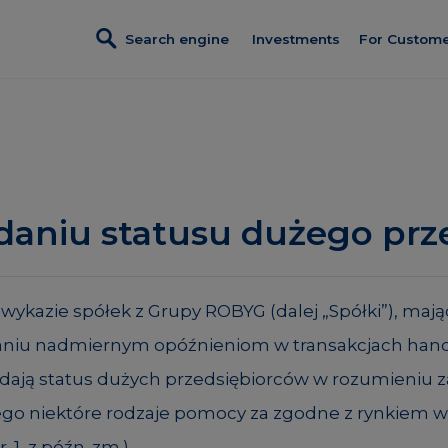
Search engine
Investments
For Custom
Investments in sales
Credit
Turnkey fi
Villa Viva
Referral p
Apartamenty Krakowska
Discount c
Port Popowice
daniu statusu dużego prz
Customer 
Completed investments
Constructi
Lokale usługowe
wykazie spółek z Grupy ROBYG (dalej „Spółki”), maj
Client Pan
aniu nadmiernym opóźnieniom w transakcjach handlowyc
adają status dużych przedsiębiorców w rozumieniu za
ącego niektóre rodzaje pomocy za zgodne z rynkiem w
. 1, z późn. zm.).