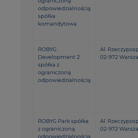
ograniczoną
odpowiedzialnością
spółka
komandytowa
ROBYG
Al. Rzeczypospo
Development 2
02-972 Warsz
spółka z
ograniczoną
odpowiedzialnością
ROBYG Park spółka
Al. Rzeczypospo
z ograniczoną
02-972 Warsz
odpowiedzialnością