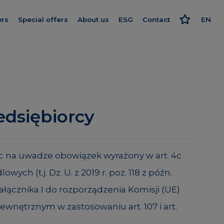
ers
Special offers
About us
ESG
Contact
EN
Get to know us
Responsible approach
PL
nishing
Our standard
Strategy and reports
RU
rogram
We give more
Politics
ard
Smart House by Keemple
edsiębiorcy
Advocate
Purchase of land
on log
Group companies
ąc na uwadze obowiązek wyrażony w art. 4c
el
For Investors
h (t.j. Dz. U. z 2019 r. poz. 118 z późn.
Career
łącznika I do rozporządzenia Komisji (UE)
ewnętrznym w zastosowaniu art. 107 i art.