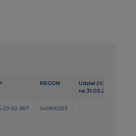
P
REGON
Udział (%)
na 31.03.2026 r.
5-23-92-367
140900353
-