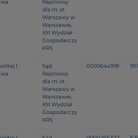
awa
Rejonowy
dla m. st.
Warszawy w
Warszawie,
XIII Wydział
Gospodarczy
KRS
litej 1
Sąd
0000644918
95
awa
Rejonowy
dla m. st.
Warszawy w
Warszawie,
XIII Wydział
Gospodarczy
KRS
litej 1
Sąd
0000266322
52