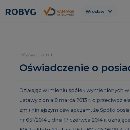
Wrocław
Warszawa
Gdańsk
Poznań
OŚWIADCZENIE
Gdynia
Oświadczenie o posia
Łódź
Działając w imieniu spółek wymienionych w 
ustawy z dnia 8 marca 2013 r. o przeciwdział
zm.) niniejszym oświadczam, że Spółki posi
nr 651/2014 z dnia 17 czerwca 2014 r. uznaj
108 Traktatu (Dz. Urz. UE L 187 z 26.06.2014, str