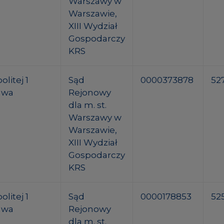
Warszawy w
Warszawie,
XIII Wydział
Gospodarczy
KRS
litej 1
Sąd
0000373878
52
awa
Rejonowy
dla m. st.
Warszawy w
Warszawie,
XIII Wydział
Gospodarczy
KRS
litej 1
Sąd
0000178853
525
awa
Rejonowy
dla m. st.