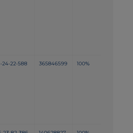
1-24-22-588
365846599
100%
5-23-82-386
140628827
100%