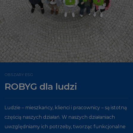
OBSZARY ESG
ROBYG dla ludzi
Ludzie – mieszkańcy, klienci i pracownicy – są istotną
częścią naszych działań. W naszych działaniach
uwzględniamy ich potrzeby, tworząc funkcjonalne