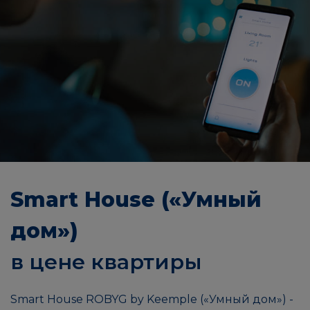
Smart House («Умный
дом»)
в цене квартиры
Smart House ROBYG by Keemple («Умный дом») -