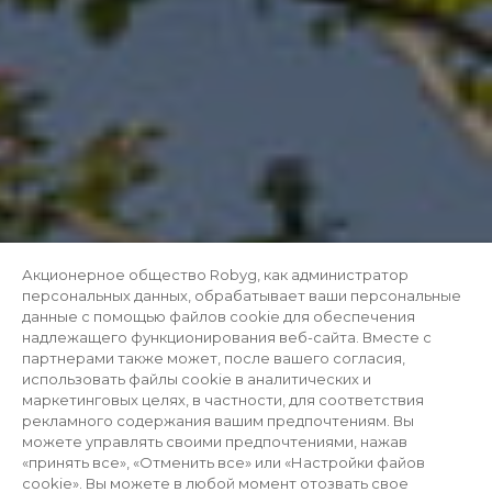
Акционерное общество Robyg, как администратор
персональных данных, обрабатывает ваши персональные
данные с помощью файлов cookie для обеспечения
надлежащего функционирования веб-сайта. Вместе с
партнерами также может, после вашего согласия,
использовать файлы cookie в аналитических и
маркетинговых целях, в частности, для соответствия
рекламного содержания вашим предпочтениям. Вы
можете управлять своими предпочтениями, нажав
«принять все», «Отменить все» или «Настройки файов
cookie». Вы можете в любой момент отозвать свое