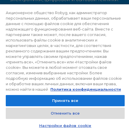
Акционерное общество Robyg, как администратор
персональных данных, обрабатывает ваши персональные
данные с помощью файлов cookie для обеспечения
надлежащего функционирования веб-сайта. Вместе с
партнерами также может, после вашего согласия,
использовать файлы cookie в аналитических и
маркетинговых целях, в частности, для соответствия
рекламного содержания вашим предпочтениям. Вы
можете управлять своими предпочтениями, нажав
«принять все», «Отменить все» или «Настройки файов
cookie». Вы можете в любой момент отозвать свое
согласие, изменив выбранные настройки. Более
Подарочный
подробную информацию об использовании файлов cookie
и обработке ваших личных данных, включая ваши права,
сертификат
можно найти в нашей
Политика конфиденциальности
Принять все
Порекомендуйте нас двоим знакомым и
Отменить все
получите подарочный сертификат на 2000
Kontakt
Czat z doradcą
зл. для реализации в известной сети
Настройки файов cookie