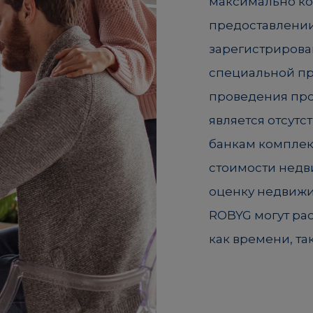
максимально ко
предоставлении
зарегистрирова
специальной пр
проведения про
является отсут
банкам комплек
стоимости недви
оценку недвижи
ROBYG могут ра
как времени, так