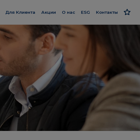
Для Клиента
Акции
О нас
ESG
Контакты
ycje
Ипотека
Познакомьтесь с нами
Ответственный подхо
Wykończenie pod klucz
Наш стандарт
Стратегия и отчеты
ry
Program poleceń
Мы даём больше
Политика
wo
Дисконтная карта
Smart House by Keemple
nce
Защитник Клиентов
Купим участки
 объекты
Дневник строительных
Компании группы
недвижимость
работ
Для инвестора
Панель Клиента
Карьера