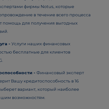
спертами фирмы Notus, которые
опровождение в течение всего процесса
т помощь для получения выгодных
вий.
уга -
Услуги наших финансовых
остью бесплатные для клиентов
G.
оспособности -
Финансовый эксперт
ерит Вашу кредитоспособность в 16
 выберет вариант, который наиболее
Вашим возможностям.