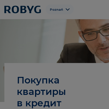
Poznań
Warszawa
Gdańsk
Wrocław
Gdynia
Łódź
Покупка
квартиры
в кредит