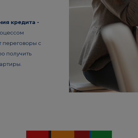
ния кредита -
роцессом
т переговоры с
ро получить
артиры.