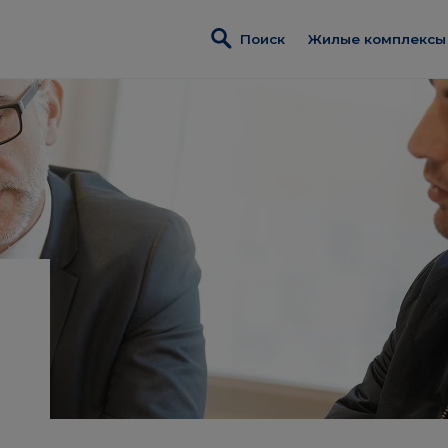
Поиск
Жилые комплексы
Wszystkie inwest
Elektrovnia Garba
Początek Piątko
Piątkowo Reside
Реализованные
Коммерческая 