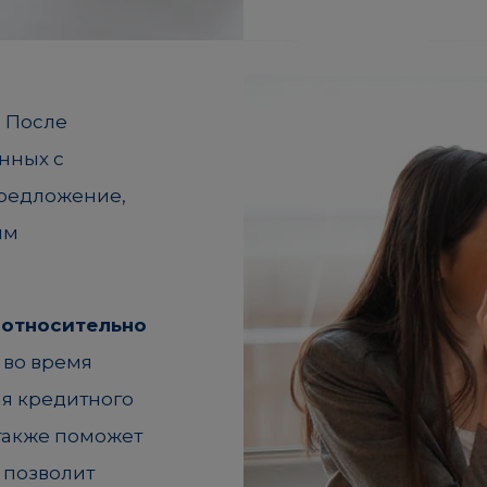
-
После
нных с
предложение,
им
 относительно
 во время
ия кредитного
 также поможет
 позволит