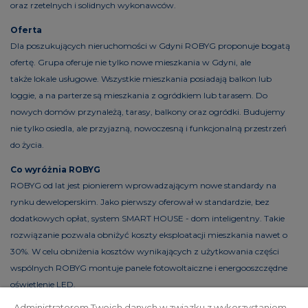
oraz rzetelnych i solidnych wykonawców.
Oferta
Dla poszukujących nieruchomości w Gdyni ROBYG proponuje bogatą
ofertę. Grupa oferuje nie tylko nowe mieszkania w Gdyni, ale
także lokale usługowe. Wszystkie mieszkania posiadają balkon lub
loggie, a na parterze są mieszkania z ogródkiem lub tarasem. Do
nowych domów przynależą, tarasy, balkony oraz ogródki. Budujemy
nie tylko osiedla, ale przyjazną, nowoczesną i funkcjonalną przestrzeń
do życia.
Co wyróżnia ROBYG
ROBYG od lat jest pionierem wprowadzającym nowe standardy na
rynku deweloperskim. Jako pierwszy oferował w standardzie, bez
dodatkowych opłat, system SMART HOUSE - dom inteligentny. Takie
rozwiązanie pozwala obniżyć koszty eksploatacji mieszkania nawet o
30%. W celu obniżenia kosztów wynikających z użytkowania części
wspólnych ROBYG montuje panele fotowoltaiczne i energooszczędne
oświetlenie LED.
Administratorem Twoich danych w związku z wykorzystaniem